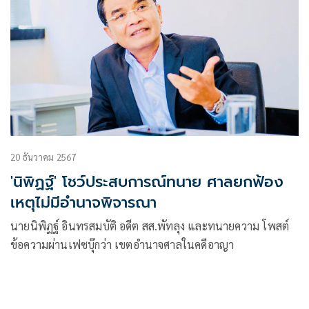
20 ธันวาคม 2567
'นิพิฏฐ์' โชว์ประสบการณ์ทนาย ศาลยกฟ้อง
เหตุไม่มีอำนาจพิจารณา
นายนิพิฏฐ์ อินทรสมบัติ อดีต สส.พัทลุง และทนายความ โพสต์
ข้อความผ่านเฟซบุ๊กว่า เขตอำนาจศาลในคดีอาญา