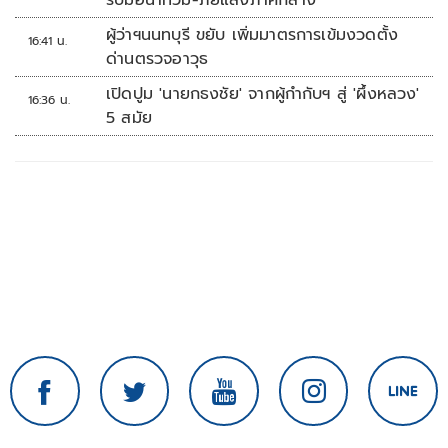
รับมือน้ำท่วม-ภัยแล้งภาคกลาง
ผู้ว่าฯนนทบุรี ขยับ เพิ่มมาตรการเข้มงวดตั้ง
16:41 น.
ด่านตรวจอาวุธ
เปิดปูม 'นายกธงชัย' จากผู้กำกับฯ สู่ 'ผึ้งหลวง'
16:36 น.
5 สมัย