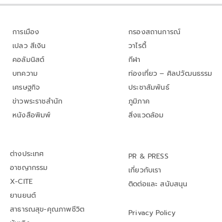
การเมือง
กรองสถานการณ์
เปลว สีเงิน
วาไรตี้
คอลัมนิสต์
กีฬา
บทความ
ท่องเที่ยว – ศิลปวัฒนธรรม
เศรษฐกิจ
ประชาสัมพันธ์
ข่าวพระราชสำนัก
ภูมิภาค
หนังสือพิมพ์
สิ่งแวดล้อม
ต่างประเทศ
PR & PRESS
อาชญากรรม
เกี่ยวกับเรา
X-CITE
ติดต่อและ สนับสนุน
ยานยนต์
สาธารณสุข-คุณภาพชีวิต
Privacy Policy