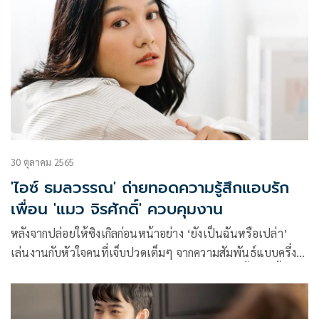
30 ตุลาคม 2565
'ไอซ์ ธมลวรรณ' ถ่ายทอดความรู้สึกแอบรัก
เพื่อน 'แมว จิรศักดิ์' ควบคุมงาน
หลังจากปล่อยให้ซิงเกิลก่อนหน้าอย่าง ‘ยังเป็นฉันหรือเปล่า’
เล่นงานกับหัวใจคนที่เจ็บปวดเต็มๆ จากความสัมพันธ์แบบครึ่งๆ
กลางๆ พร้อมกับยอดผู้ชมมิวสิกวิดีโอกว่า 2.6 ล้านครั้ง! วันนี้ ไอซ์
ธมลวรรณ ศิลปินสาวเจ้าของเสียงร้องสุดเท่และมีเสน่ห์แห่งค่าย
YES i AM พร้อมแล้วที่จะส่งซิงเกิลใหม่ของตัวเอง ‘ผู้ชมไกล’