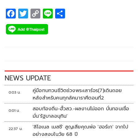
(เยสไอแอม) ถือเป็นซิงเกิลเดี่ยวของตัวเองในรอบ 2 ปี ที่จะมาขยี้
หัวใจคนที่กำลังสับสน และสงสัยว่าคนในใจเขา..ยังเป็นเราอยู่
F
T
C
Li
S
หรือเปล่านะ?
ac
wi
o
n
h
e
tt
p
e
ar
b
er
y
e
o
Li
o
n
k
k
NEWS UPDATE
คู่มือทบทวนชีวิตช่วงพระเสาร์จร(7)เดินถอย
0:03 น.
หลังสำหรับคนทุกลัคนาราศีตอนที่2
สอบท้องถิ่น-ฮั้วสว.-ผลงานไม่ออก บั่นทอนเชื่อ
0:01 น.
มั่น'รัฐบาลอนุทิน'
'ลิโอเนล เมสซี' สูญเสียคุณพ่อ 'ฮอร์เก' จากไป
22:37 น.
อย่างสงบในวัย 68 ปี