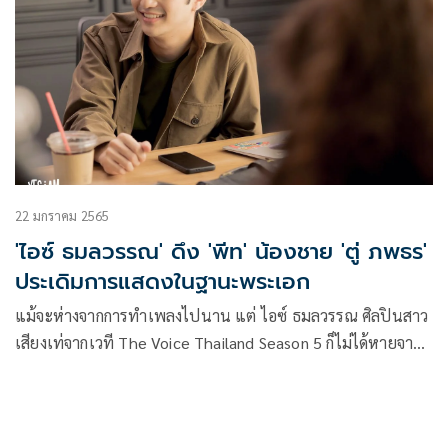
เพลงเพราะของคนที่แอบรักเพื่อน..และเป็นได้มากที่สุดแค่
เพื่อนรักที่คอยเฝ้ามองเธอมีความสุขอยู่ไกลๆ
22 มกราคม 2565
'ไอซ์ ธมลวรรณ' ดึง 'พีท' น้องชาย 'ตู่ ภพธร'
ประเดิมการแสดงในฐานะพระเอก
แม้จะห่างจากการทำเพลงไปนาน แต่ ไอซ์ ธมลวรรณ ศิลปินสาว
เสียงเท่จากเวที The Voice Thailand Season 5 ก็ไม่ได้หายจาก
การมอบความสุขผ่านเสียงเพลงให้แฟนๆ เพราะเธอยังคงเดิน
หน้าทำผลงานคัฟเวอร์บน YouTube แต่วันนี้เธอกลับมาพร้อม
กับผลงานเพลงใหม่ “ยังเป็นฉันหรือเปล่า” จากค่าย YES i AM