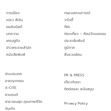
การเมือง
กรองสถานการณ์
เปลว สีเงิน
วาไรตี้
คอลัมนิสต์
กีฬา
บทความ
ท่องเที่ยว – ศิลปวัฒนธรรม
เศรษฐกิจ
ประชาสัมพันธ์
ข่าวพระราชสำนัก
ภูมิภาค
หนังสือพิมพ์
สิ่งแวดล้อม
ต่างประเทศ
PR & PRESS
อาชญากรรม
เกี่ยวกับเรา
X-CITE
ติดต่อและ สนับสนุน
ยานยนต์
สาธารณสุข-คุณภาพชีวิต
Privacy Policy
บันเทิง