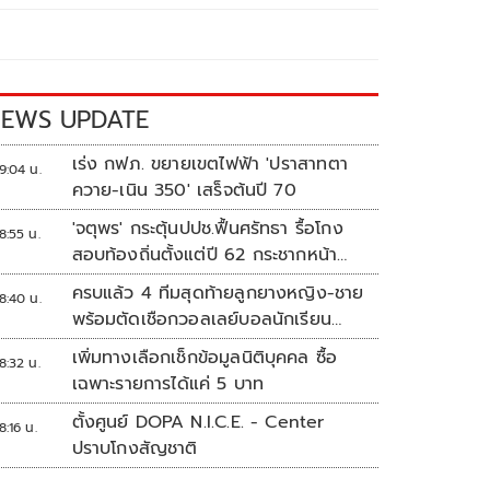
EWS UPDATE
เร่ง กฟภ. ขยายเขตไฟฟ้า 'ปราสาทตา
9:04 น.
ควาย-เนิน 350' เสร็จต้นปี 70
'จตุพร' กระตุ้นปปช.ฟื้นศรัทธา รื้อโกง
8:55 น.
สอบท้องถิ่นตั้งแต่ปี 62 กระชากหน้า
ลงโทษให้เข็ดหลาบ
ครบแล้ว 4 ทีมสุดท้ายลูกยางหญิง-ชาย
8:40 น.
พร้อมตัดเชือกวอลเลย์บอลนักเรียน
แชมป์กีฬา '7HD 2026'
เพิ่มทางเลือกเช็กข้อมูลนิติบุคคล ซื้อ
8:32 น.
เฉพาะรายการได้แค่ 5 บาท
ตั้งศูนย์ DOPA N.I.C.E. - Center
8:16 น.
ปราบโกงสัญชาติ