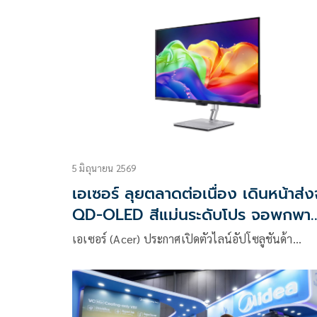
5 มิถุนายน 2569
เอเซอร์ ลุยตลาดต่อเนื่อง เดินหน้าส่
QD-OLED สีแม่นระดับโปร จอพกพา
และเลเซอร์โปรเจกเตอร์ 4K ตอบโจทย
เอเซอร์ (Acer) ประกาศเปิดตัวไลน์อัปโซลูชันด้า…
ทุกไลฟ์สไตล์