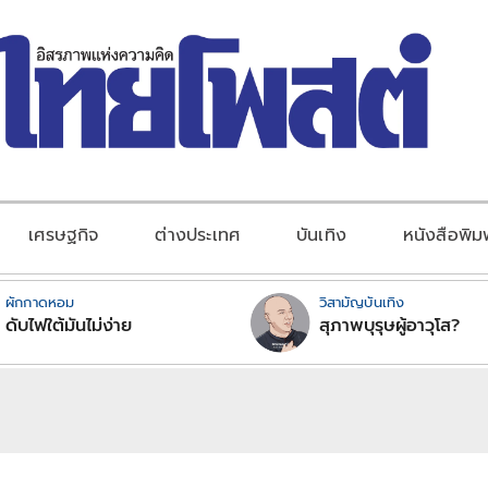
เศรษฐกิจ
ต่างประเทศ
บันเทิง
หนังสือพิม
ผักกาดหอม
วิสามัญบันเทิง
ดับไฟใต้มันไม่ง่าย
สุภาพบุรุษผู้อาวุโส?