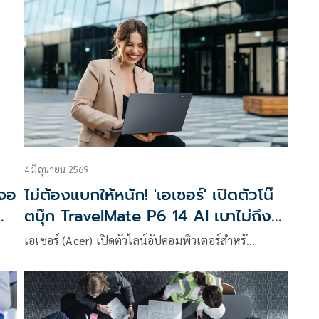
4 มิถุนายน 2569
งจอ
ไม่ต้องแบกให้หนัก! 'เอเซอร์' เปิดตัวโน๊
ตบุ๊ก TravelMate P6 14 AI เบาไม่ถึง 1
์
กก.
เอเซอร์ (Acer) เปิดตัวไลน์อัปคอมพิวเตอร์สำหรั…