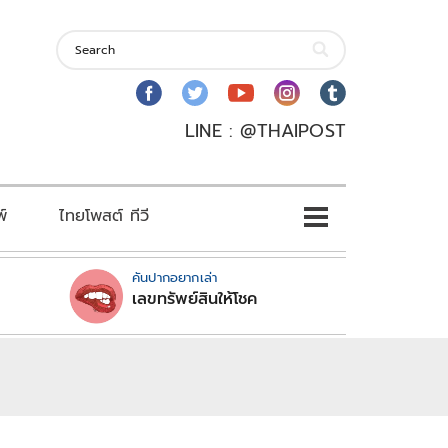
LINE : @THAIPOST
พ์
ไทยโพสต์ ทีวี
คันปากอยากเล่า
เลขทรัพย์สินให้โชค