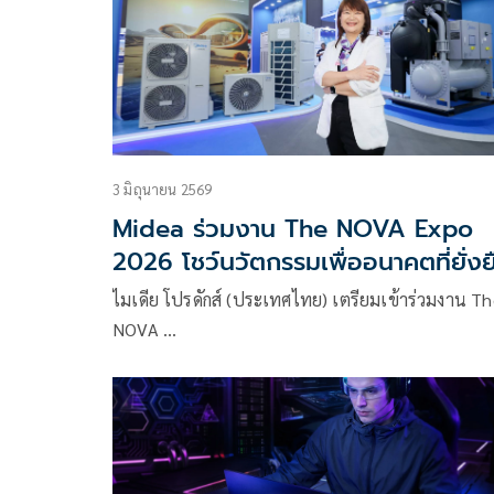
3 มิถุนายน 2569
Midea ร่วมงาน The NOVA Expo
2026 โชว์นวัตกรรมเพื่ออนาคตที่ยั่งย
ภายใต้แนวคิด ‘Smart in One’
ไมเดีย โปรดักส์ (ประเทศไทย) เตรียมเข้าร่วมงาน T
NOVA …