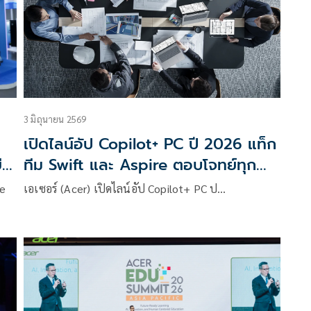
3 มิถุนายน 2569
เปิดไลน์อัป Copilot+ PC ปี 2026 แท็ก
ืน
ทีม Swift และ Aspire ตอบโจทย์ทุก
ไลฟ์สไตล์คนรุ่นใหม่
he
เอเซอร์ (Acer) เปิดไลน์อัป Copilot+ PC ป…