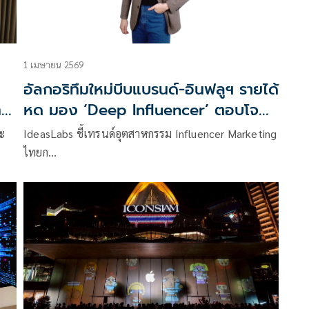
1 เมษายน 2569
อัลกอริทึมใหม่บีบแบรนด์-อินฟลูฯ รายได้
ทศ
หด มอง ‘Deep Influencer’ ตอบโจทย์
แบรนด์ หนุนงบจ้างงาน Micro-Nano
ะ
IdeasLabs ชี้เทรนด์อุตสาหกรรม Influencer Marketing
เพิ่มขึ้น 43%
ไทยก…