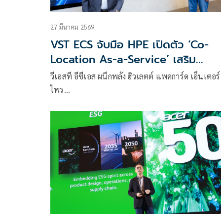
27 มีนาคม 2569
VST ECS จับมือ HPE เปิดตัว ‘Co-
Location As-a-Service’ เสริม
ศักยภาพพาร์ตเนอร์ สู่โซลูชันระดับเอ็
วีเอสที อีซีเอส ผนึกพลัง ฮิวเลตต์ แพคการ์ด เอ็นเตอร์
เตอร์ไพรส์
ไพร…