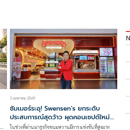
ม
N
3 เมษายน 2569
ซัมเมอร์ระอุ! Swensen’s ยกระดับ
ประสบการณ์สุดว้าว ผุดคอนเซปต์ใหม่
‘The Creation’ ไอศกรีมผัดพร้อมบาร์
ก…
ในช่วงที่ผ่านมาธุรกิจขนมหวานมีการแข่งขันที่สูงมาก