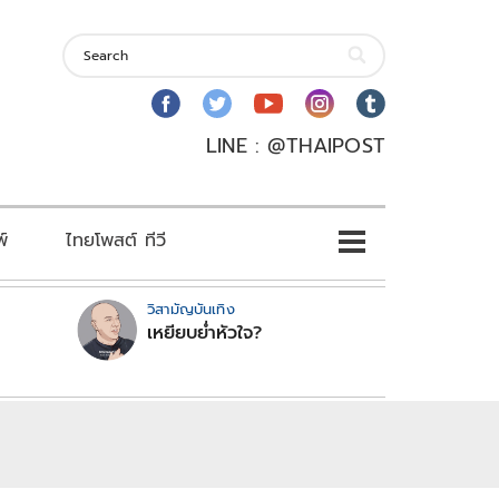
LINE : @THAIPOST
พ์
ไทยโพสต์ ทีวี
วิสามัญบันเทิง
เหยียบย่ำหัวใจ?