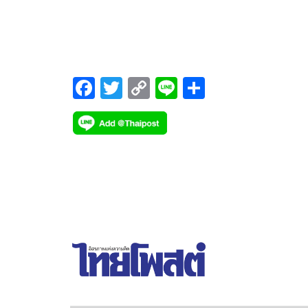
ในตัวเอง นี่คือสิ่งที่ คิตตี้-กิจติพร นันท์ตานนท์ เจ้าขอ
ตำแหน่ง Mrs.Thailand World 2021 อยากให้สาวๆทุ
คนท่องไว้ เหมือนกับเธอเอง ที่นอกจากจะเป็นนางงา
แล้วยังทำธุรกิจมากมาย และเป็นเจ้าของลิขสิทธิ์เวที
Mrs.Thailand World เวทีของผู้หญิงที่มีสามีแล้วอีกด้ว
F
T
C
Li
S
ac
wi
o
n
h
e
tt
p
e
ar
b
er
y
e
o
Li
o
n
k
k