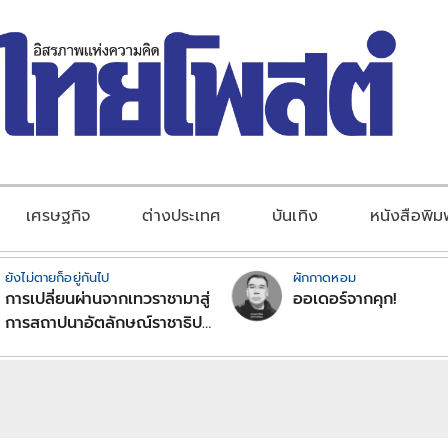
เศรษฐกิจ
ต่างประเทศ
บันเทิง
หนังสือพิม
ยังไม่ตายก็อยู่กันไป
ผักกาดหอม
การเปลี่ยนผ่านจากเทวราชามาสู่
ออเดอร์จากคุก!
การสถาปนาอัตลักษณ์ราชาธิป
ไตยแบบพุทธศาสนาในพระไตร
ปิฏก : สามัญผลสูตรในฐานะ
ทฤษฎีขีดจำกัดของอำนาจรัฐ
เหนือแรงงานและทรัพย์สิน