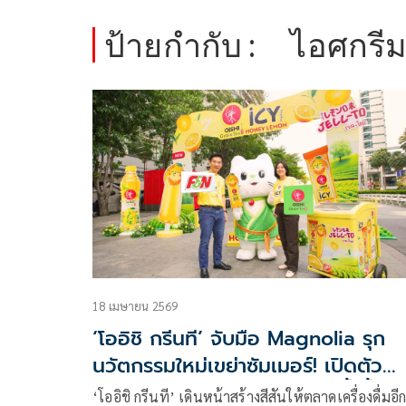
ป้ายกำกับ :
ไอศกรี
18 เมษายน 2569
‘โออิชิ กรีนที’ จับมือ Magnolia รุก
นวัตกรรมใหม่เขย่าซัมเมอร์! เปิดตัว
ไอศกรีม ‘โออิชิ ไอซี่ เจล-โตะ น้ำผึ้ง
‘โออิชิ กรีนที’ เดินหน้าสร้างสีสันให้ตลาดเครื่องดื่มอี