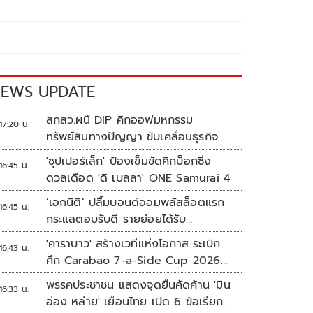
EWS UPDATE
สกสว.ผนึ DIP คิกออฟมหกรรม
17:20 น.
ทรัพย์สินทางปัญญา ขับเคลื่อนธุรกิจ
ไทยสู่อนาคต
'ซุปเปอร์เล็ก' ป้องเข็มขัดคิกบ็อกซิ่ง
16:45 น.
ดวลเดือด 'ดิ เบลลา' ONE Samurai 4
‘เอกนิติ’ ปลื้มบอนด์ออมพลัสล็อตแรก
16:45 น.
กระแสตอบรับดี รายย่อยได้รับ
จัดสรร2.2หมื่นคน เปิดจองรอบใหม่
'คาราบาว' สร้างเวทีแห่งโอกาส ระเบิก
16:43 น.
ก.ย.นี้
ศึก Carabao 7-a-Side Cup 2026
หาแชมป์ดูบอลที่เวมบลีย์
พรรคประชาชน แสดงจุดยืนคัดค้าน 'มิน
16:33 น.
อ่อง หล่าย' เยือนไทย เปิด 6 ข้อเรียก