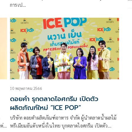
ท็อปปิ้งที่มิกซ์ได้เอง เปิดสาขาแรกสยาม
การเป…
สเคป
10 พฤษภาคม 2566
ดอยคำ รุกตลาดไอศกรีม เปิดตัว
ผลิตภัณฑ์ใหม่ “ICE POP”
ด
บริษัท ดอยคำผลิตภัณฑ์อาหาร จำกัด ผู้นำตลาดน้ำผลไม้
ค่า
พรีเมียมอันดับหนึ่งในไทย บุกตลาดไอศกรีม เปิดตัว