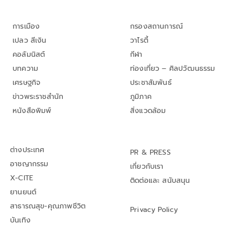
การเมือง
กรองสถานการณ์
เปลว สีเงิน
วาไรตี้
คอลัมนิสต์
กีฬา
บทความ
ท่องเที่ยว – ศิลปวัฒนธรรม
เศรษฐกิจ
ประชาสัมพันธ์
ข่าวพระราชสำนัก
ภูมิภาค
หนังสือพิมพ์
สิ่งแวดล้อม
ต่างประเทศ
PR & PRESS
อาชญากรรม
เกี่ยวกับเรา
X-CITE
ติดต่อและ สนับสนุน
ยานยนต์
สาธารณสุข-คุณภาพชีวิต
Privacy Policy
บันเทิง