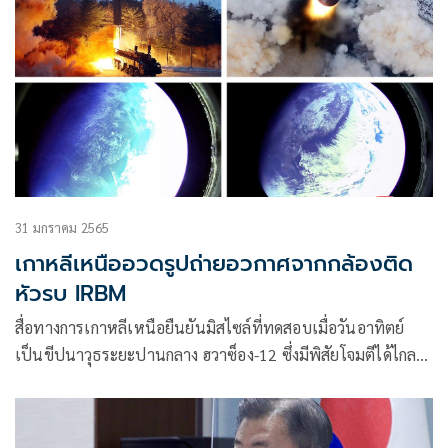
31 มกราคม 2565
เกาหลีเหนืออวดรูปถ่ายอวกาศจากกล้องติด
หัวรบ IRBM
สื่อทางการเกาหลีเหนือยืนยันมิสไซล์ที่ทดสอบเมื่อวันอาทิตย์
เป็นขีปนาวุธระยะปานกลาง ฮวาซ็อง-12 ซึ่งมีพิสัยโจมตีได้ไกลถึง
เกาะกวมของสหรัฐ พร้อมกับเผยแพร่ภาพถ่ายอวกาศที่ถ่ายจาก
กล้องติดหัวรบขีปนาวุธลูกนี้เมื่อวันอาทิตย์