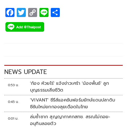
F
T
C
Li
S
ac
wi
o
n
h
e
tt
p
e
ar
b
er
y
e
o
Li
o
n
k
k
NEWS UPDATE
'ก้อง ห้วยไร่' แจ้งข่าวเศร้า 'น้องพั้นช์' ลูก
0:53 น.
บุญธรรมเสียชีวิต
'VIVANT' ซีรีส์แอคชันฟอร์มยักษ์แดนปลาดิบ
0:45 น.
ซีซันใหม่ยกกองลุยเดือดในไทย
ล่มซ้ำซาก สุญญากาศกสทช. สรณไม่ถอย-
0:01 น.
อนุทินลอยตัว