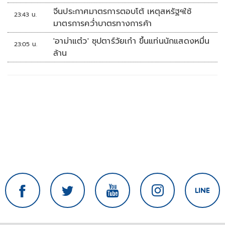
จีนประกาศมาตรการตอบโต้ เหตุสหรัฐฯใช้
23:43 น.
มาตรการคว่ำบาตรทางการค้า
'อาม่าแต๋ว' ซุปตาร์วัยเก๋า ขึ้นแท่นนักแสดงหมื่น
23:05 น.
ล้าน