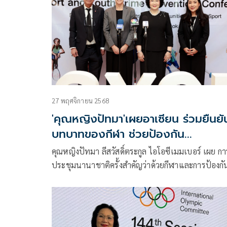
27 พฤศจิกายน 2568
'คุณหญิงปัทมา'เผยอาเซียน ร่วมยืนยั
บทบาทของกีฬา ช่วยป้องกัน
อาชญากรรมในเยาวชน
คุณหญิงปัทมา ลีสวัสดิ์ตระกูล ไอโอซีเมมเบอร์ เผย กา
ประชุมนานาชาติครั้งสำคัญว่าด้วยกีฬาและการป้องกั
อาชญากรรมเยาวชนแห่งเอเชียตะวันออกเฉียงใต้ ซึ่ง
ประเทศไทยได้รับมอบหมายจากไอโอซี ให้จัดขึ้นเป็นคร
แรก ได้รับการตอบรับเป็นอย่างดี ผู้แทนจากหน่วยงานท
เกี่ยวข้องในอาเซียน ร่วมกันยืนยันบทบาทของกีฬา ใ