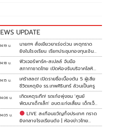
EWS UPDATE
นายกฯ สั่งเยียวยาเร่งด่วน เหตุกราด
14:19 น.
ยิงในโรงเรียน เรียกประชุมกองทุนเงิน
ช่วยเหลือฯทันที
ฟิวเจอร์พาร์ค-สเปลล์ จับมือ
14:18 น.
สภากาชาดไทย เปิดห้องรับบริจาคโลหิต
ประจำแห่งแรกในศูนย์การค้าปทุมธานี
เศร้าสลด! เปิดรายชื่อเบื้องต้น 5 ผู้เสีย
14:15 น.
ชีวิตเหตุยิง รร.เทพศิรินทร์ ล้วนเป็นครู
เกิดเหตุระทึก! รถเก๋งพุ่งชน 'ศูนย์
14:06 น.
พัฒนาเด็กเล็ก' อบต.แก่งเสี้ยน เด็กเจ็บ
กว่า 10 ราย
LIVE สะเทือนขวัญทั้งประเทศ กราด
14:05 น.
ยิงกลางโรงเรียนดัง | ห้องข่าวไทย
โพสต์