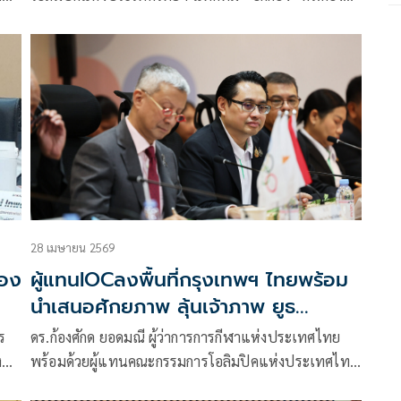
ศักด ยอดมณี ผู้ว่ากกท. แจงต่อนายกรัฐมนตรี อนุทิน ชาญ
จัด
วีรกูล อย่างละเอียดถึงการแบ่งจ่ายงบ 5,700 ล้านบาท
เพื่อเป็นเจ้าภาพ “ยูธโอลิมปิกเกมส์ 2030” โดย 2 ปีแรก
จ่ายเพียงหลัก 10 ล้านเพื่อเลี่ยงกระทบวิกฤติเศรษฐกิจ
ก
ของประเทศในเวลานี้ พร้อมให้นักวิชาการวิเคราะห์ไทย
ได้คืนกลับมาระดับ “หมื่นล้าน” บวกได้การสร้างค่านิยม
ไทย
ให้กับเด็กเยาวชนในเรื่องการเล่นกีฬา เผย ไทยสอบผ่าน
ได้ A หมดหลังการตรวจสนามและความพร้อม รอเพียง
รัฐบาลไฟเขียวโดยไอโอซีตีกรอบ 15 พ.ค.นี้
28 เมษายน 2569
ของ
ผู้แทนIOCลงพื้นที่กรุงเทพฯ ไทยพร้อม
นำเสนอศักยภาพ ลุ้นเจ้าภาพ ยูธ
โอลิมปิก2030'
ร
ดร.ก้องศักด ยอดมณี ผู้ว่าการการกีฬาแห่งประเทศไทย
ง
พร้อมด้วยผู้แทนคณะกรรมการโอลิมปิคแห่งประเทศไทย
s.
ในพระบรมราชูปถัมภ์ และผู้แทนจากคณะกรรมการ