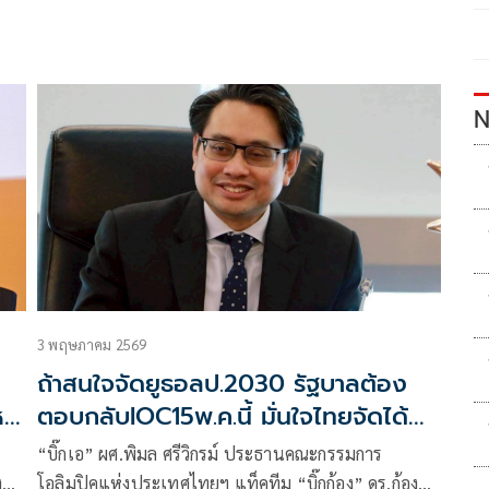
N
3 พฤษภาคม 2569
ถ้าสนใจจัดยูธอลป.2030 รัฐบาลต้อง
หา
ตอบกลับIOC15พ.ค.นี้ มั่นใจไทยจัดได้
กำไรคืน'หมื่นล้าน'
“บิ๊กเอ” ผศ.พิมล ศรีวิกรม์ ประธานคณะกรรมการ
โอลิมปิคแห่งประเทศไทยฯ แท็คทีม “บิ๊กก้อง” ดร.ก้อง