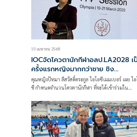
การป้องกันอาชญากรรมในเยาวชน และขับเคลื่อนคว
ปลอดภัยให้ชุมชนทั่วภูมิภาค
10 เมษายน 2568
IOCจัดโควตานักกีฬาอลป.LA2028 เป
ครั้งแรกหญิงมากกว่าชาย ชิง
รวม351เหรียญทอง
คุณหญิงปัทมา ลีสวัสดิ์ตระกูล ไอโอซีเมมเบอร์ เผย ไ
ซี กำหนดจำนวนโควตานักกีฬา ที่จะได้เข้าร่วมใน
มหกรรมกีฬาโอลิมปิก แอลเอ 2028 ออกมาแล้ว ตัวเ
ยังอยู่ที่ 10,500 คน เหมือนเดิม แต่นักกีฬาหญิง จะ
มากกว่าชาย เป็นครั้งแรก แยกเป็นหญิง 5,333 คน แ
ชาย 5,167 คน ซึ่งปัจจัยสำคัญเป็นเพราะมีการเพิ่ม
จำนวนกีฬาประเภททีมหญิงเข้าไป ส่วนการชิงชัยเหร