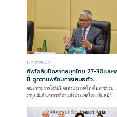
Danka Hrbékova สมาชิกคณะกรรมการโอลิมปิกสากล
(IOC) และประธานคณะทำงาน Youth Olympic Gam
2030 พร้อมคณะผู้แทน ในโอกาสเยือนกรุงเทพมหา
อย่างเป็นทางการ ระหว่างวันที่ 28-30 เมษายนที่ผ่า
18 เมษายน 2569
ทัพโอลิมปิกสากลบุกไทย 27-30เมษา
นี้ ดูความพร้อมการเสนอตัว
จัด'ยูธอลป.2030'
คณะกรรมการโอลิมปิคแห่งประเทศไทยในพระบรม
ราชูปถัมภ์ และการกีฬาแห่งประเทศไทย เดินหน้า
ประสานความร่วมมือในการเสนอตัวเป็นเจ้าภาพการ
แข่งขันกีฬาเยาวชนโอลิมปิกเกมส์ กรุงเทพมหานคร
2030