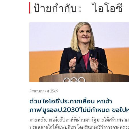
ป้ายกำกับ :
ไอโอซี
9 พฤษภาคม 2569
ด่วน'ไอโอซี'ประกาศเลื่อน หาเจ้า
ภาพ'ยูธอลป.2030'ไม่มีกำหนด ขอไป
เป้าหมายการจัดก่อน
ภายหลังจากเมื่่อสัปดาห์ที่ผ่านมา รัฐบาลได้สร้างความ
ประหลาดใจให้แฟนกีฬา โดยรัฐมนตรีว่าการกระทรวง