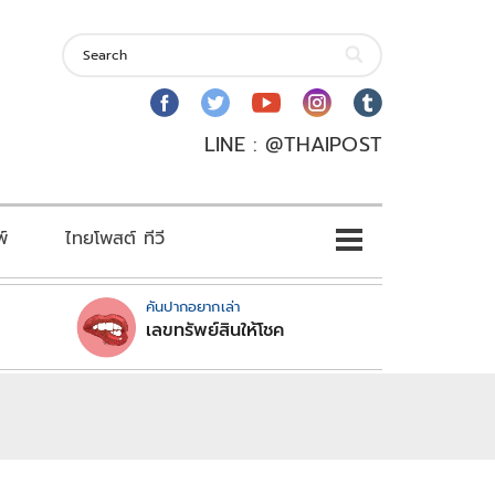
LINE : @THAIPOST
พ์
ไทยโพสต์ ทีวี
คันปากอยากเล่า
เลขทรัพย์สินให้โชค