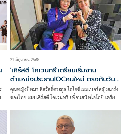
สหประชาชาติ ใช้พลังด้านกีฬา ช่วยผลักดัน ความ
ปลอดภัยบนท้องถนนให้เกิดขึ้นทั่วโลกในอีกทาง
21 มิถุนายน 2568
น
'เคิร์สตี โคเวนทรี'เตรียมเริ่มงาน
ตำแหน่งประธานIOCคนใหม่ ตรงกับวัน
โอลิมปิก23มิ.ย.
ร
คุณหญิงปัทมา ลีสวัสดิ์ตระกูล ไอโอซีเมมเบอร์หญิงแกร่ง
น
ของไทย เผย เคิร์สตี โคเวนทรี เพื่อนสนิทไอโอซี เตรียม
เริ่มงานในตำแหน่งประธานไอโอซีคนใหม่ ตรงกับวัน
ั้ง
โอลิมปิก 23 มิถุนายน 2568 โดย โคเวนทรี ซึ่งเป็นผู้หญิง
ี่
คนแรก เป็นชาวแอฟริกันคนแรก ที่ได้ทำหน้าที่นี้ ในวัย
น
41 ปี มุ่งมั่น 100 เปอร์เซ็นต์ พร้อมสร้างความร่วมมือ ยึด