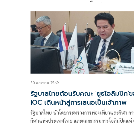
การท่องเที่ยวและกีฬา นายสุรสุรศักดิ์ พันธ์เจริญวรกุลได้
ประกาศว่า ประเทศไทยขอถอนตัว จากการชิงเจ้าภาพ
กีฬาโอลิมปิกเยาวชน”ยูธ โอลิมปิก 2030″ หลังจากที่
ประเทศไทยเข้ารอบ3ประเทศสุดท้าย ร่วมกับชิลี และ
ปารากวัย ทั้งๆที่ประเทศไทยมีโอกาสได้รับการคัดเลือ
มากที่สุด โดยรัฐบาลให้เหตุผลว่า เงินค่าจัดที่ตั้งไว้
กว่า5,000ล้านบาท สูงเกินไป จนทำให้แฟนกีฬาชาว
เสียดายโอกาสในครั้งนี้อย่างมากนั้น
30 เมษายน 2569
รัฐบาลไทยต้อนรับคณะ 'ยูธโอลิมปิก'
IOC เดินหน้าสู่การเสนอเป็นเจ้าภาพ
รัฐบาลไทย นำโดยกระทรวงการท่องเที่ยวและกีฬา กา
กีฬาแห่งประเทศไทย และคณะกรรมการโอลิมปิคแห่
ประเทศไทยในพระบรมราชูปถัมภ์ ให้การต้อนรับ Mr