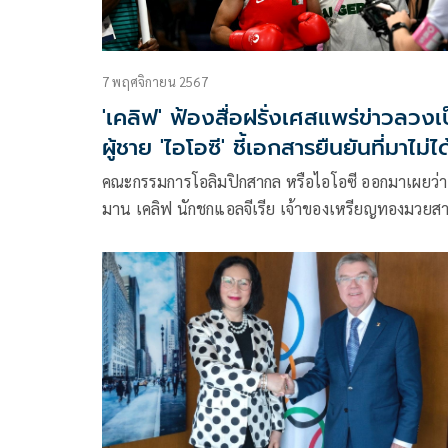
7 พฤศจิกายน 2567
'เคลิฟ' ฟ้องสื่อฝรั่งเศสแพร่ข่าวลวงเ
ผู้ชาย 'ไอโอซี' ชี้เอกสารยืนยันที่มาไม่ได
คณะกรรมการโอลิมปิกสากล หรือไอโอซี ออกมาเผยว่า 
มาน เคลิฟ นักชกแอลจีเรีย เจ้าของเหรียญทองมวยส
สมัครเล่น รุ่น 66 กก.หญิง ในมหกรรมกีฬาโอลิมปิก 
กำลังดำเนินการทางกฎหมายกับสื่อฝรั่งเศสที่รายงานเก
กับข้อมูลทางการแพทย์ที่ระบุว่าเธอมีผลตรวจทางเพ
เป็นชายไม่ใช่ผู้หญิง