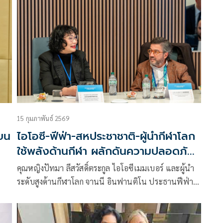
โอลิมปิกสากล ลงพื้นที่เยือนกรุงเทพมหานครอย่างเป็น
es
ทางการ การตรวจเยือนครั้งนี้ ดำเนินการโดยคณะทำงาน
นคร
ของคณะกรรมการโอลิมปิกสากลสำหรับการแข่งขัน
นมา
Youth Olympic Games 2030 ซึ่งมี Mrs. Danka
Hrbeková เป็นประธาน และนับเป็นวาระสำคัญยิ่งของ
กระบวนการคัดเลือก ก่อนการประกาศเมืองเจ้าภาพโดยที่
ประชุม IOC Session ในเดือนมิถุนายน 2569
15 กุมภาพันธ์ 2569
ยน
ไอโอซี-ฟีฟ่า-สหประชาชาติ-ผู้นำกีฬาโลก
ใช้พลังด้านกีฬา ผลักดันความปลอดภัย
บนถนนทั่วโลก
คุณหญิงปัทมา ลีสวัสดิ์ตระกูล ไอโอซีเมมเบอร์ และผู้นำ
ระดับสูงด้านกีฬาโลก จานนี อินฟานติโน ประธานฟีฟ่า-
ไอโอซีเมมเบอร์, ลอร์ด เซบาสเตียน โค ประธานกรีฑา
โลก-ไอโอซีเมมเบอร์, ดาวิด ลาปาร์เตียงต์ ประธาน
จักรยานนานาชาติ-ไอโอซีเมมเบอร์ ร่วมมือกับ