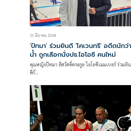
ทอง จะเพิ่มขึ้นเป็น 351 เหรียญทอง เป็นชาย 165
เหรียญทอง หญิง 161 เหรียญทอง และผสม 25 เหรี
ทอง
21 มีนาคม 2568
'ปัทมา' ร่วมยินดี 'โคเวนทรี' อดีตนักว่
น้ำ ถูกเลือกนั่งปธ.ไอโอซี คนใหม่
คุณหญิงปัทมา ลีสวัสดิ์ตระกูล ไอโอซีเมมเบอร์ ร่วมยิ
ดีกั…