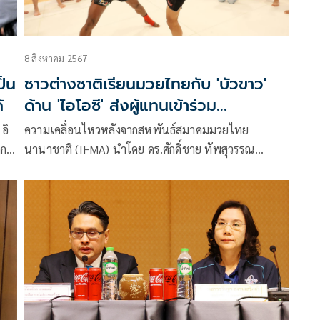
8 สิงหาคม 2567
ป็น
ชาวต่างชาติเรียนมวยไทยกับ 'บัวขาว'
้
ด้าน 'ไอโอซี' ส่งผู้แทนเข้าร่วม
สังเกตการณ์
อิ
ความเคลื่อนไหวหลังจากสหพันธ์สมาคมมวยไทย
ากล
นานาชาติ (IFMA) นำโดย ดร.ศักดิ์ชาย ทัพสุวรรณ
2024
ประธานสหพันธ์สมาคมมวยไทยนานาชาติ (IFMA)
ี่ยว
ศ