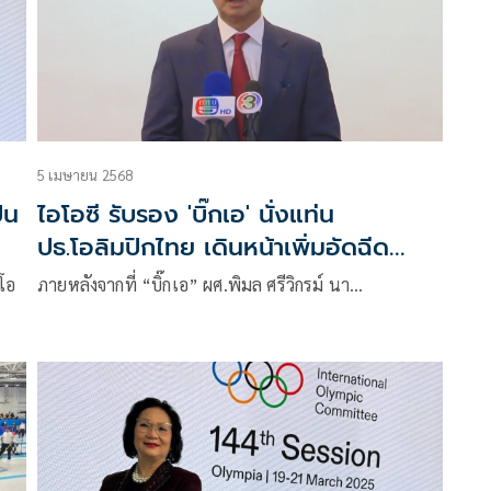
าม
มั่นในคุณค่าของกีฬา ความเท่าเทียม และจะเดินหน้าใน
กระบวนการโอลิมปิก อย่างไม่เปลี่ยนแปลง
5 เมษายน 2568
็น
ไอโอซี รับรอง 'บิ๊กเอ' นั่งแท่น
ปธ.โอลิมปิกไทย เดินหน้าเพิ่มอัดฉีด
นักกีฬาซีเกมส์ทันที
อโอ
ภายหลังจากที่ “บิ๊กเอ” ผศ.พิมล ศรีวิกรม์ นา…
ลข
ละ
ียญ