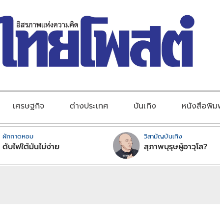
เศรษฐกิจ
ต่างประเทศ
บันเทิง
หนังสือพิม
ผักกาดหอม
วิสามัญบันเทิง
ดับไฟใต้มันไม่ง่าย
สุภาพบุรุษผู้อาวุโส?