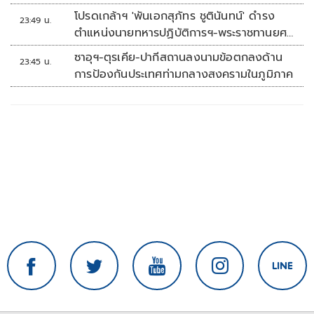
โปรดเกล้าฯ 'พันเอกสุภัทร ชูตินันทน์' ดำรง
23:49 น.
ตำแหน่งนายทหารปฏิบัติการฯ-พระราชทานยศ
'พลตรี'
ซาอุฯ-ตุรเคีย-ปากีสถานลงนามข้อตกลงด้าน
23:45 น.
การป้องกันประเทศท่ามกลางสงครามในภูมิภาค