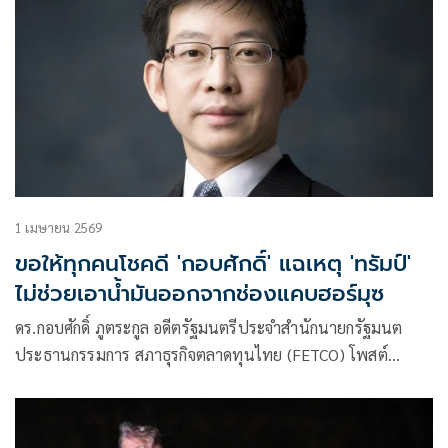
1 เมษายน 2569
ขอให้ทุกคนโชคดี 'กอบศักดิ์' แฉเหตุ 'ทรัมป์'
ไม่ช่วยเอาน้ำมันออกจากช่องแคบฮอร์มุซ
ดร.กอบศักดิ์ ภูตระกูล อดีตรัฐมนตรีประจำสำนักนายกรัฐมนต
ประธานกรรมการ สภาธุรกิจตลาดทุนไทย (FETCO) โพสต์
ข้อความว่า