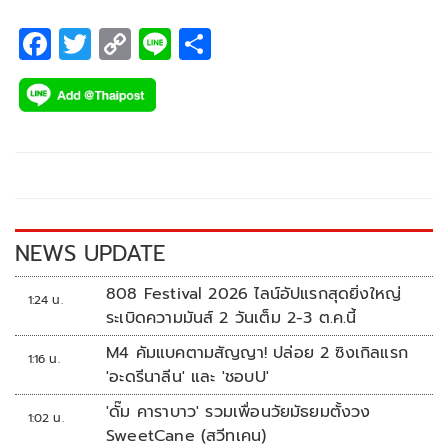
F
T
C
Li
S
ac
wi
o
n
h
e
tt
p
e
ar
b
er
y
e
o
Li
o
n
k
k
NEWS UPDATE
808 Festival 2026 ไลน์อัปแรกสุดยิ่งใหญ่
1:24 น.
ระเบิดความมันส์ 2 วันเต็ม 2-3 ต.ค.นี้
M4 คัมแบคตามสัญญา! ปล่อย 2 ซิงเกิลแรก
1:16 น.
'อะดรีนาลีน' และ 'ชอบU'
'ดั๊ม คาราบาว' รวมเพื่อนวัยมัธยมตั้งวง
1:02 น.
SweetCane (สวีทเคน)