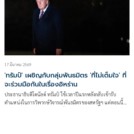
17 มีนาคม 2569
'ทรัมป์' เผชิญกับกลุ่มพันธมิตร 'ที่ไม่เต็มใจ' ที่
จะร่วมมือกันในเรื่องอิหร่าน
ประธานาธิบดีโดนัลด์ ทรัมป์ ใช้เวลาปีแรกหลังกลับเข้ารับ
ตำแหน่งในการวิพากษ์วิจารณ์พันธมิตรของสหรัฐฯ แต่ตอนนี้
เขาต้องการให้พันธมิตรเหล่านั้นช่วยเหลืออเมริกาในสงคราม
อิหร่าน ซึ่งพันธมิตรเหล่านั้นก็ดูจะไม่กระตือรือร้นเท่าไหร่