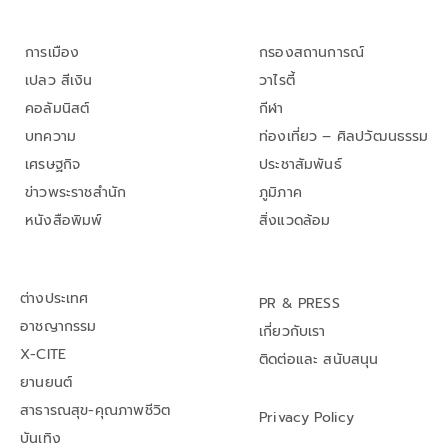
การเมือง
กรองสถานการณ์
เปลว สีเงิน
วาไรตี้
คอลัมนิสต์
กีฬา
บทความ
ท่องเที่ยว – ศิลปวัฒนธรรม
เศรษฐกิจ
ประชาสัมพันธ์
ข่าวพระราชสำนัก
ภูมิภาค
หนังสือพิมพ์
สิ่งแวดล้อม
ต่างประเทศ
PR & PRESS
อาชญากรรม
เกี่ยวกับเรา
X-CITE
ติดต่อและ สนับสนุน
ยานยนต์
สาธารณสุข-คุณภาพชีวิต
Privacy Policy
บันเทิง