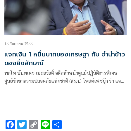
16 กันยายน 2566
แจกเงิน 1 หมื่นบาทของเศรษฐา กับ จำนำข้าว
ของยิ่งลักษณ์
พลโท นันทเดช เมฆสวัสดิ์ อดีตหัวหน้าศูนย์ปฏิบัติการพิเศษ
ศูนย์รักษาความปลอดภัยแห่งชาติ (ศรภ.) โพสต์เฟซบุ๊ก ว่า แจก
เงิน 1 หมื่น
F
T
C
Li
S