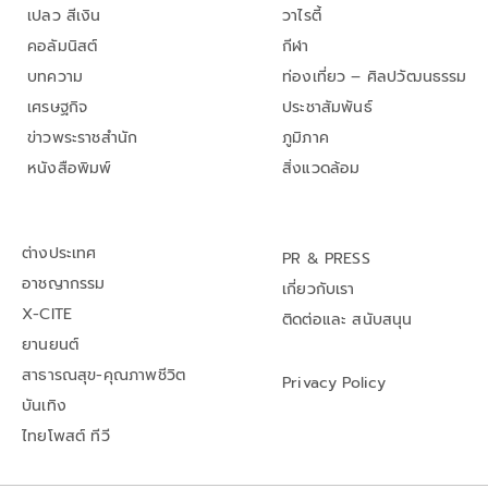
เปลว สีเงิน
วาไรตี้
คอลัมนิสต์
กีฬา
บทความ
ท่องเที่ยว – ศิลปวัฒนธรรม
เศรษฐกิจ
ประชาสัมพันธ์
ข่าวพระราชสำนัก
ภูมิภาค
หนังสือพิมพ์
สิ่งแวดล้อม
ต่างประเทศ
PR & PRESS
อาชญากรรม
เกี่ยวกับเรา
X-CITE
ติดต่อและ สนับสนุน
ยานยนต์
สาธารณสุข-คุณภาพชีวิต
Privacy Policy
บันเทิง
ไทยโพสต์ ทีวี