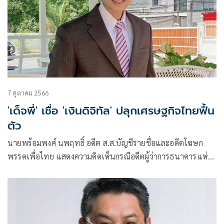
7 ตุลาคม 2566
'เด็จพี่' เชื่อ 'เงินดิจิทัล' ปลุกเศรษฐกิจไทยฟื้น
ตัว
นายพร้อมพงศ์ นพฤทธิ์ อดีต ส.ส.บัญชีรายชื่อและอดีตโฆษก
พรรคเพื่อไทย แสดงความคิดเห็นกรณีอดีตผู้ว่าการธนาคารแห่ง
ประเทศไทย (ธ