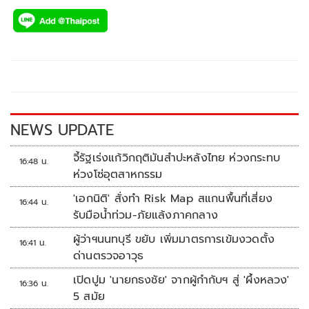
ac
wi
o
n
h
e
tt
p
e
ar
b
er
y
e
o
Li
o
n
k
k
NEWS UPDATE
จี้รัฐเร่งแก้วิกฤติมันสำปะหลังไทย ห่วงกระทบ
16:48 น.
ห่วงโซ่อุตสาหกรรม
'เอกนิติ' สั่งทำ Risk Map สแกนพื้นที่เสี่ยง
16:44 น.
รับมือน้ำท่วม-ภัยแล้งภาคกลาง
ผู้ว่าฯนนทบุรี ขยับ เพิ่มมาตรการเข้มงวดตั้ง
16:41 น.
ด่านตรวจอาวุธ
เปิดปูม 'นายกธงชัย' จากผู้กำกับฯ สู่ 'ผึ้งหลวง'
16:36 น.
5 สมัย