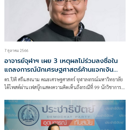
7 ตุลาคม 2566
อาจารย์จุฬาฯ เผย 3 เหตุผลไม่ร่วมลงชื่อใน
แถลงการณ์นักเศรษฐศาสตร์ค้านแจกเงิน
ดิจิทัล
ดร.ปิติ ศรีแสงนาม คณะเศรษฐศาสตร์ จุฬาลงกรณ์มหาวิทยาลัย
ได้โพสต์ผ่านเฟสบุ๊กแสดงความคิดเห็นถึงกรณีที่ 99 นักวิชาการ
ด้านเศรษฐศาสตร์ ออกแถลงการณ์เรียกร้อง ให้รัฐบาลยกเลิก
นโยบายแจก