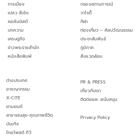
การเมือง
กรองสถานการณ์
เปลว สีเงิน
วาไรตี้
คอลัมนิสต์
กีฬา
บทความ
ท่องเที่ยว – ศิลปวัฒนธรรม
เศรษฐกิจ
ประชาสัมพันธ์
ข่าวพระราชสำนัก
ภูมิภาค
หนังสือพิมพ์
สิ่งแวดล้อม
ต่างประเทศ
PR & PRESS
อาชญากรรม
เกี่ยวกับเรา
X-CITE
ติดต่อและ สนับสนุน
ยานยนต์
สาธารณสุข-คุณภาพชีวิต
Privacy Policy
บันเทิง
ไทยโพสต์ ทีวี