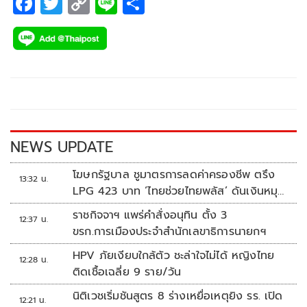
F
T
C
Li
S
ac
wi
o
n
h
e
tt
p
e
ar
b
er
y
e
o
Li
o
n
k
k
NEWS UPDATE
โฆษกรัฐบาล ชูมาตรการลดค่าครองชีพ ตรึง
13:32 น.
LPG 423 บาท ‘ไทยช่วยไทยพลัส’ ดันเงินหมุน
แสนล้าน
ราชกิจจาฯ แพร่คำสั่งอนุทิน ตั้ง 3
12:37 น.
ขรก.การเมืองประจำสำนักเลขาธิการนายกฯ
HPV ภัยเงียบใกล้ตัว ชะล่าใจไม่ได้ หญิงไทย
12:28 น.
ติดเชื้อเฉลี่ย 9 ราย/วัน
นิติเวชเริ่มชันสูตร 8 ร่างเหยื่อเหตุยิง รร. เปิด
12:21 น.