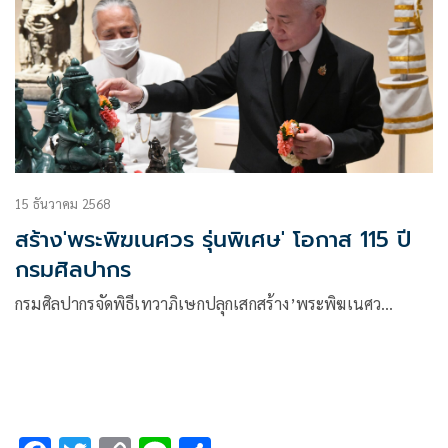
15 ธันวาคม 2568
สร้าง'พระพิฆเนศวร รุ่นพิเศษ' โอกาส 115 ปี
กรมศิลปากร
กรมศิลปากรจัดพิธีเทวาภิเษกปลุกเสกสร้าง’พระพิฆเนศว…