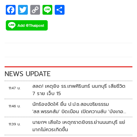
F
T
C
Li
S
ac
wi
o
n
h
e
tt
p
e
ar
b
er
y
e
o
Li
o
n
k
k
NEWS UPDATE
สลด! เหตุยิง รร.เทพศิรินทร์ นนทบุรี เสียชีวิต
11:47 น.
7 ราย เจ็บ 15
นักร้องจัดให้ ยื่น ป.ป.ช.สอบจริยธรรม
11:46 น.
'สส.พรรคส้ม' บิดเบือน เปิดความลับ 'บังเกอร์
ทหาร'
นายกฯ เสียใจ เหตุกราดยิงรร.ย่านนนทบุรี แย่
11:39 น.
มากไม่ควรเกิดขึ้น