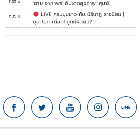
11:35 น.
'ฮาย อาภาพร' อัปเดตสุขภาพ 'สุนารี'
LIVE ครบมุมข่าว กับ..นิธินาฏ ราชนิยม |
11:35 น.
ยุบ-โยก-เดือด! ถูกที่ผิดตัว?