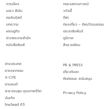
การเมือง
กรองสถานการณ์
เปลว สีเงิน
วาไรตี้
คอลัมนิสต์
กีฬา
บทความ
ท่องเที่ยว – ศิลปวัฒนธรรม
เศรษฐกิจ
ประชาสัมพันธ์
ข่าวพระราชสำนัก
ภูมิภาค
หนังสือพิมพ์
สิ่งแวดล้อม
ต่างประเทศ
PR & PRESS
อาชญากรรม
เกี่ยวกับเรา
X-CITE
ติดต่อและ สนับสนุน
ยานยนต์
สาธารณสุข-คุณภาพชีวิต
Privacy Policy
บันเทิง
ไทยโพสต์ ทีวี