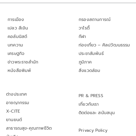
การเมือง
กรองสถานการณ์
เปลว สีเงิน
วาไรตี้
คอลัมนิสต์
กีฬา
บทความ
ท่องเที่ยว – ศิลปวัฒนธรรม
เศรษฐกิจ
ประชาสัมพันธ์
ข่าวพระราชสำนัก
ภูมิภาค
หนังสือพิมพ์
สิ่งแวดล้อม
ต่างประเทศ
PR & PRESS
อาชญากรรม
เกี่ยวกับเรา
X-CITE
ติดต่อและ สนับสนุน
ยานยนต์
สาธารณสุข-คุณภาพชีวิต
Privacy Policy