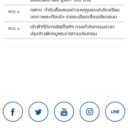
ขนเฮโรอีน-ไอซ์ มูลค่า 100 ล้าน
กสทช. กำชับสื่อเสนอข่าวเหตุรุนแรงในโรงเรียน
18:52 น.
งดภาพสะเทือนใจ-รายละเอียดเสี่ยงเลียนแบบ
เจ้าฟ้าทีปังกรรัศมีโชติฯ ทรงทำกิจกรรมอาสา
18:22 น.
ปรุงข้าวผัดหมูพระราชทานประชาชน