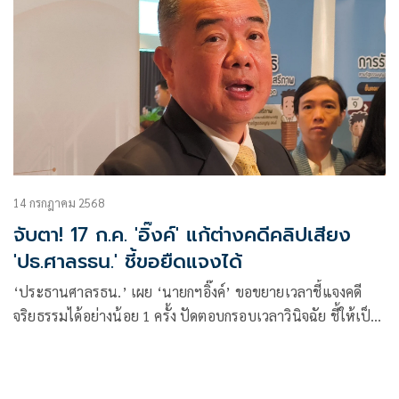
14 กรกฎาคม 2568
จับตา! 17 ก.ค. 'อิ๊งค์' แก้ต่างคดีคลิปเสียง
'ปธ.ศาลรธน.' ชี้ขอยืดแจงได้
‘ประธานศาลรธน.’ เผย ‘นายกฯอิ๊งค์’ ขอขยายเวลาชี้แจงคดี
จริยธรรมได้อย่างน้อย 1 ครั้ง ปัดตอบกรอบเวลาวินิจฉัย ชี้ให้เป็น
ไปตามกระบวนการ