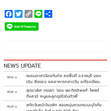
F
T
C
Li
S
ac
wi
o
n
h
e
tt
p
e
ar
b
er
y
e
o
Li
o
n
k
k
NEWS UPDATE
ชมรมอาสาป้องกันภัย ลงพื้นที่ จ.ราชบุรี มอบ
19:52 น.
เงิน สิ่งของ และอาหารกลางวัน แก่โรงเรียน
บ้านหนองน้ำใส
สุดอาลัย! ภรรยา 'รอง ผอ.กิตติพงศ์' โพสต์
19:45 น.
ถึงสามี 'หนูและลูกภูมิใจในตัวพี่'
สกัดจับหน้าโรงพัก สองหนุ่มควบกระบะบุโรทั่ง
19:29 น.