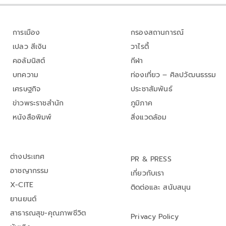
การเมือง
กรองสถานการณ์
เปลว สีเงิน
วาไรตี้
คอลัมนิสต์
กีฬา
บทความ
ท่องเที่ยว – ศิลปวัฒนธรรม
เศรษฐกิจ
ประชาสัมพันธ์
ข่าวพระราชสำนัก
ภูมิภาค
หนังสือพิมพ์
สิ่งแวดล้อม
ต่างประเทศ
PR & PRESS
อาชญากรรม
เกี่ยวกับเรา
X-CITE
ติดต่อและ สนับสนุน
ยานยนต์
สาธารณสุข-คุณภาพชีวิต
Privacy Policy