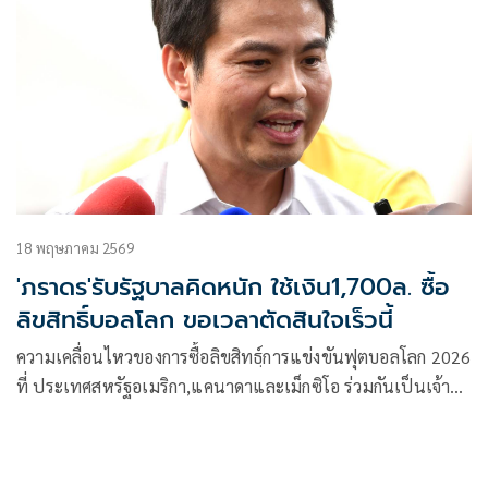
18 พฤษภาคม 2569
'ภราดร'รับรัฐบาลคิดหนัก ใช้เงิน1,700ล. ซื้อ
ลิขสิทธิ์บอลโลก ขอเวลาตัดสินใจเร็วนี้
ความเคลื่อนไหวของการซื้อลิขสิทธฺ์การแข่งขันฟุตบอลโลก 2026
ที่ ประเทศสหรัฐอเมริกา,แคนาดาและเม็กซิโอ ร่วมกันเป็นเจ้า
ภาพ โดยมี 48 ประเทศเข้าร่วม ในช่วงวันที่ 11มิถุนายน ถึง 19
กรกฏาคม 2569 นี้ โดยที่ผ่านมา คณะรัฐมนตรี โดยนายก
รัฐมนตรี นายอนุทิน ชาญวีรกุล ได้มีมติให้กรมประชาสัมพันธ์