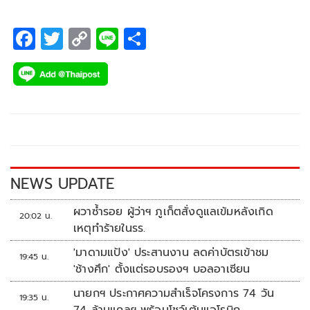
เป็นผู้รับผิดชอบไปศึกษาหาข้อมูลและหาพันธมิตรในการ
ถ่ายทอดสด โดยยังไม่มีความแน่ชัดว่าจะซื้อลิขสิทธิ์ถ่ายทอดสด
F
T
C
Li
S
หรือไม่นั้น
ac
wi
o
n
h
e
tt
p
e
ar
b
er
y
e
o
Li
o
n
k
k
NEWS UPDATE
ผวาซ้ำรอย ผู้ว่าฯ ภูเก็ตสั่งดูแลเข้มหลังเกิด
20:02 น.
เหตุทำร้ายในรร.
'มาดามแป้ง' ประสานงาน ลดค่าบัตรเข้าชม
19:45 น.
'ช้างศึก' ตั้งแต่รอบรองฯ บอลอาเซียน
นายกฯ ประกาศความสำเร็จโครงการ 74 วัน
19:35 น.