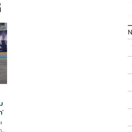
ี
N
อม
ก'
ง