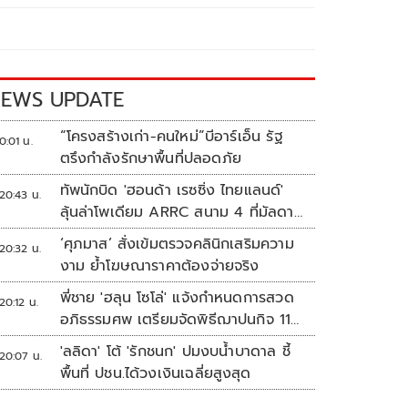
EWS UPDATE
“โครงสร้างเก่า-คนใหม่”บีอาร์เอ็น รัฐ
0:01 น.
ตรึงกำลังรักษาพื้นที่ปลอดภัย
ทัพนักบิด 'ฮอนด้า เรซซิ่ง ไทยแลนด์'
20:43 น.
ลุ้นล่าโพเดียม ARRC สนาม 4 ที่มัลดาลิ
กา
‘ศุภมาส’ สั่งเข้มตรวจคลินิกเสริมความ
20:32 น.
งาม ย้ำโฆษณาราคาต้องจ่ายจริง
พี่ชาย 'ฮลุน โซโล่' แจ้งกำหนดการสวด
20:12 น.
อภิธรรมศพ เตรียมจัดพิธีฌาปนกิจ 11
ส.ค.
'ลลิดา' โต้ 'รักชนก' ปมงบน้ำบาดาล ชี้
20:07 น.
พื้นที่ ปชน.ได้วงเงินเฉลี่ยสูงสุด