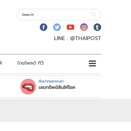
LINE : @THAIPOST
พ์
ไทยโพสต์ ทีวี
คันปากอยากเล่า
เลขทรัพย์สินให้โชค