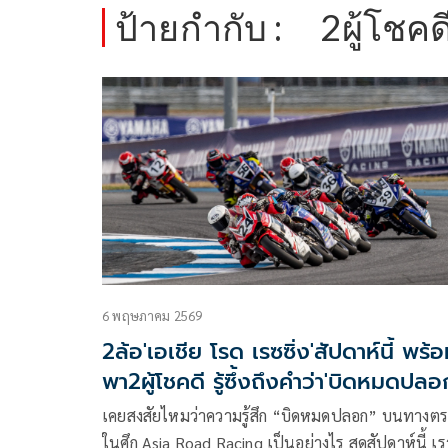
ป้ายกำกับ :
2ผู้โชคด
6 พฤษภาคม 2569
2ล้อ'เอเชีย โรด เรซซิ่ง'สัปดาห์นี้ พร้
พา2ผู้โชคดี รู้ซึ้งถึงคำว่า'บิดหมดปลอ
เคยสงสัยไหมว่าความรู้สึก “บิดหมดปลอก” บนทางตร
ในศึก Asia Road Racing เป็นอย่างไร สุดสัปดาห์นี้ เราจะ