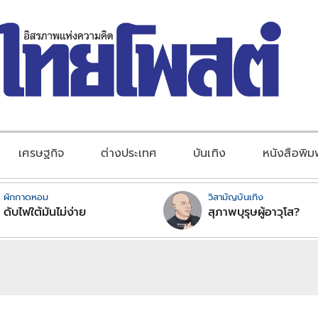
เศรษฐกิจ
ต่างประเทศ
บันเทิง
หนังสือพิม
ผักกาดหอม
วิสามัญบันเทิง
ดับไฟใต้มันไม่ง่าย
สุภาพบุรุษผู้อาวุโส?