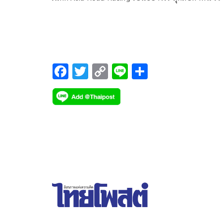
พา ผู้โชคดี 2 คนไปสัมผัสความมันส์ในแบบสุดพิเศษ
F
T
C
Li
S
ac
wi
o
n
h
e
tt
p
e
ar
b
er
y
e
o
Li
o
n
k
k