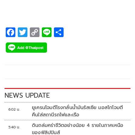
F
T
C
Li
S
ac
wi
o
n
h
e
tt
p
e
ar
b
er
y
e
o
Li
o
n
k
k
NEWS UPDATE
ยูเครนโจมตีโรงกลั่นน้ำมันรัสเซีย มอสโกโจมตี
6:02 น.
คืนใส่สถานีรถไฟและเรือ
ดินถล่มคร่าชีวิตอย่างน้อย 4 รายในภาคเหนือ
5:40 น.
ของฟิลิปปินส์