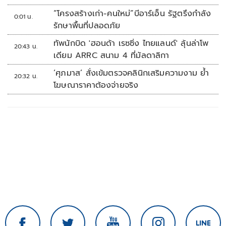
“โครงสร้างเก่า-คนใหม่”บีอาร์เอ็น รัฐตรึงกำลัง
0:01 น.
รักษาพื้นที่ปลอดภัย
ทัพนักบิด 'ฮอนด้า เรซซิ่ง ไทยแลนด์' ลุ้นล่าโพ
20:43 น.
เดียม ARRC สนาม 4 ที่มัลดาลิกา
‘ศุภมาส’ สั่งเข้มตรวจคลินิกเสริมความงาม ย้ำ
20:32 น.
โฆษณาราคาต้องจ่ายจริง