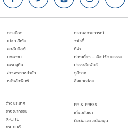
การเมือง
กรองสถานการณ์
เปลว สีเงิน
วาไรตี้
คอลัมนิสต์
กีฬา
บทความ
ท่องเที่ยว – ศิลปวัฒนธรรม
เศรษฐกิจ
ประชาสัมพันธ์
ข่าวพระราชสำนัก
ภูมิภาค
หนังสือพิมพ์
สิ่งแวดล้อม
ต่างประเทศ
PR & PRESS
อาชญากรรม
เกี่ยวกับเรา
X-CITE
ติดต่อและ สนับสนุน
ยานยนต์