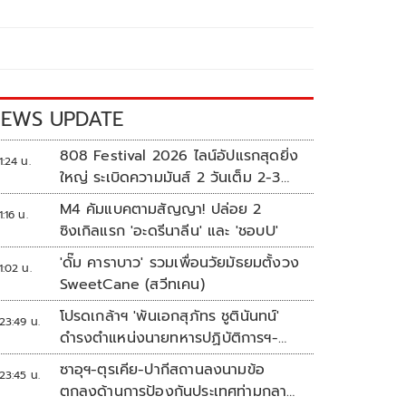
EWS UPDATE
808 Festival 2026 ไลน์อัปแรกสุดยิ่ง
1:24 น.
ใหญ่ ระเบิดความมันส์ 2 วันเต็ม 2-3
ต.ค.นี้
M4 คัมแบคตามสัญญา! ปล่อย 2
1:16 น.
ซิงเกิลแรก 'อะดรีนาลีน' และ 'ชอบU'
'ดั๊ม คาราบาว' รวมเพื่อนวัยมัธยมตั้งวง
1:02 น.
SweetCane (สวีทเคน)
โปรดเกล้าฯ 'พันเอกสุภัทร ชูตินันทน์'
23:49 น.
ดำรงตำแหน่งนายทหารปฏิบัติการฯ-
พระราชทานยศ 'พลตรี'
ซาอุฯ-ตุรเคีย-ปากีสถานลงนามข้อ
23:45 น.
ตกลงด้านการป้องกันประเทศท่ามกลาง