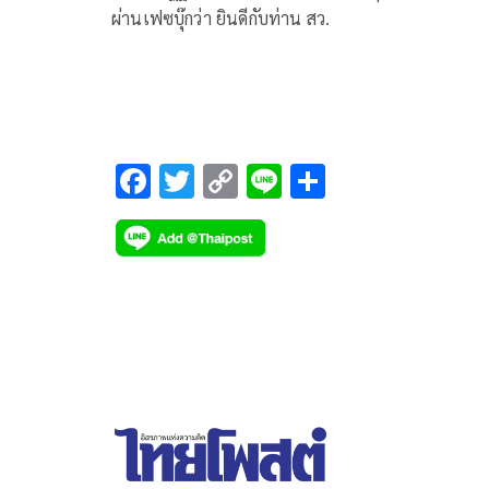
ผ่านเฟซบุ๊กว่า ยินดีกับท่าน สว.
F
T
C
Li
S
ac
wi
o
n
h
e
tt
p
e
ar
b
er
y
e
o
Li
o
n
k
k