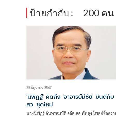
ป้ายกำกับ :
200 คน
28 มิถุนายน 2567
'นิพิฏฐ์' คิดถึง 'อาจารย์มีชัย' ยินดีกับ
สว. ชุดใหม่
นายนิพิฏฐ์ อินทรสมบัติ อดีต สส.พัทลุง โพสต์ข้อควา