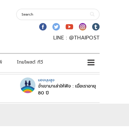
LINE : @THAIPOST
พ์
ไทยโพสต์ ทีวี
มองมุมสูง
จำเขามาเล่าให้ฟัง : เมื่อเราอายุ
80 ปี