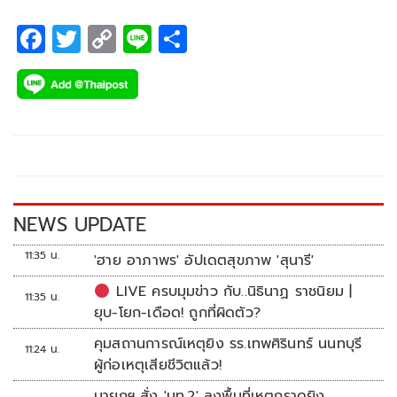
จีนในกติกาคิกบ็อกซิ่ง
F
T
C
Li
S
ac
wi
o
n
h
e
tt
p
e
ar
b
er
y
e
o
Li
o
n
k
k
NEWS UPDATE
11:35 น.
'ฮาย อาภาพร' อัปเดตสุขภาพ 'สุนารี'
LIVE ครบมุมข่าว กับ..นิธินาฏ ราชนิยม |
11:35 น.
ยุบ-โยก-เดือด! ถูกที่ผิดตัว?
คุมสถานการณ์เหตุยิง รร.เทพศิรินทร์ นนทบุรี
11:24 น.
ผู้ก่อเหตุเสียชีวิตแล้ว!
นายกฯ สั่ง 'มท.2' ลงพื้นที่เหตุกราดยิง