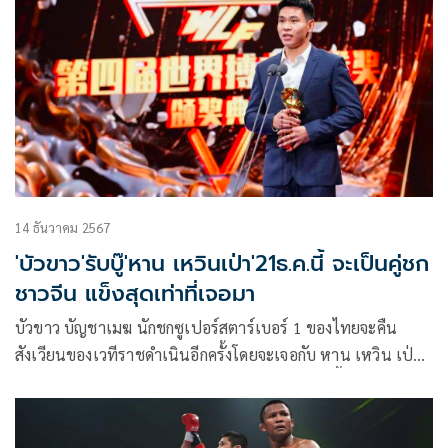
14 ธันวาคม 2567
'บัวขาว'รับบู๊'หาน เหวินเป่า'21ธ.ค.นี้ จะเป็นคู่ชก
ชาวจีน แข็งสุดเท่าที่เจอมา
บัวขาว บัญชาเมฆ นักชกซูเปอร์สตาร์เบอร์ 1 ของไทยจะคืน
สังเวียนของเวทีราชดำเนินอีกครั้งโดยจะเจอกับ หาน เหวิน เป่า
นักชกคิกบ็อกซิ่งชื่อดังของจีน โดยเป็นศึกใหญ่ที่จัดขึ้นเพื่อฉลอง
ย่างก้าวเข้าสู่ปีที่ 80 ของสนามมวยราชดำเนิน