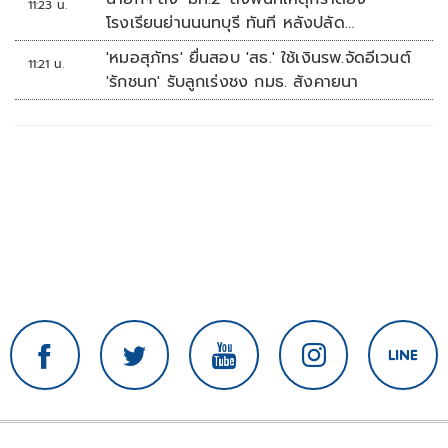
11:23 น.
โรงเรียนย่านนนทบุรี ทันที หลังปลัด
มท.รายงานความคืบหน้า
'หมอสุภัทร' ยื่นสอบ 'สธ.' ใช้เงินรพ.จัดอีเวนต์
11:21 น.
'รักชนก' รับลูกเร่งชง กมธ. สังคายนา