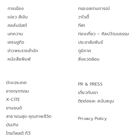
การเมือง
กรองสถานการณ์
เปลว สีเงิน
วาไรตี้
คอลัมนิสต์
กีฬา
บทความ
ท่องเที่ยว – ศิลปวัฒนธรรม
เศรษฐกิจ
ประชาสัมพันธ์
ข่าวพระราชสำนัก
ภูมิภาค
หนังสือพิมพ์
สิ่งแวดล้อม
ต่างประเทศ
PR & PRESS
อาชญากรรม
เกี่ยวกับเรา
X-CITE
ติดต่อและ สนับสนุน
ยานยนต์
สาธารณสุข-คุณภาพชีวิต
Privacy Policy
บันเทิง
ไทยโพสต์ ทีวี