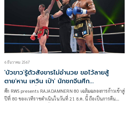
6 ธันวาคม 2567
'บัวขาว'รู้ตัวสังขารไม่อำนวย ขอไว้ลายสู้
ตาย'หาน เหวิน เป่า' นักชกจีนศึก
RWS21ธ.ค.นี้
ศึก RWS presents RAJADAMNERN 80 เฉลิมฉลองการก้าวเข้าสู่
ปีที่ 80 ของเวทีราชดำเนินในวันที่ 21 ธ.ค. นี้ ถือเป็นการคืน
สังเวียนราชดำเนินอีกครั้งของ บัวขาว บัญชาเมฆ นักชกซูเปอร์ส
ตาร์ระดับตำนานของชาวไทย โดยไฟต์นี้ บัวขาว จะต้องเผชิญ
หน้ากับ หวาน เหวินเป่า นักชกชื่อดังจากสาธารณรัฐประชาชน