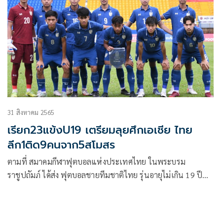
31 สิงหาคม 2565
เรียก23แข้งU19 เตรียมลุยศึกเอเชีย ไทย
ลีก1ติด9คนจาก5สโมสร
ตามที่ สมาคมกีฬาฟุตบอลแห่งประเทศไทย ในพระบรม
ราชูปถัมภ์ ได้ส่ง ฟุตบอลชายทีมชาติไทย รุ่นอายุไม่เกิน 19 ปี
เข้าร่วมการการแข่งขัน AFC U20 Asian Cup Uzbekistan 2023
รอบคัดเลือก