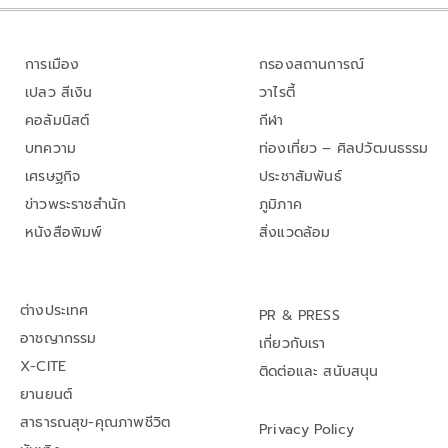
การเมือง
กรองสถานการณ์
เปลว สีเงิน
วาไรตี้
คอลัมนิสต์
กีฬา
บทความ
ท่องเที่ยว – ศิลปวัฒนธรรม
เศรษฐกิจ
ประชาสัมพันธ์
ข่าวพระราชสำนัก
ภูมิภาค
หนังสือพิมพ์
สิ่งแวดล้อม
ต่างประเทศ
PR & PRESS
อาชญากรรม
เกี่ยวกับเรา
X-CITE
ติดต่อและ สนับสนุน
ยานยนต์
สาธารณสุข-คุณภาพชีวิต
Privacy Policy