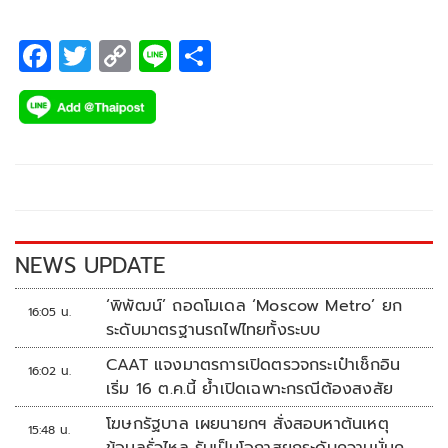
F
T
C
Li
S
ac
wi
o
n
h
e
tt
p
e
ar
b
er
y
e
o
Li
o
n
k
k
NEWS UPDATE
‘พิพัฒน์’ ถอดโมเดล ‘Moscow Metro’ ยก
16:05 น.
ระดับมาตรฐานรถไฟไทยทั้งระบบ
CAAT แจงมาตรการเปิดตรวจกระเป๋าเช็กอิน
16:02 น.
เริ่ม 16 ต.ค.นี้ ย้ำเปิดเฉพาะกรณีต้องสงสัย
โฆษกรัฐบาล เผยนายกฯ สั่งสอบหาต้นเหตุ
15:48 น.