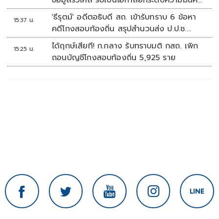
ข้อมูลรั่วไหล รับเป็นโอกาสยกระดับความมั่นคง
ปลอดภัยข้อมูลภาครัฐทั้งระบบ
'ธีรุตม์' อดีตอธิบดี สถ. เข้ารับทราบ 6 ข้อหา
15:37 น.
คดีโกงสอบท้องถิ่น สรุปสำนวนส่ง ป.ป.ช.
สัปดาห์หน้า
ได้ฤกษ์เสียที! ก.กลาง รับทราบมติ กสถ. เพิก
15:25 น.
ถอนบัญชีโกงสอบท้องถิ่น 5,925 ราย