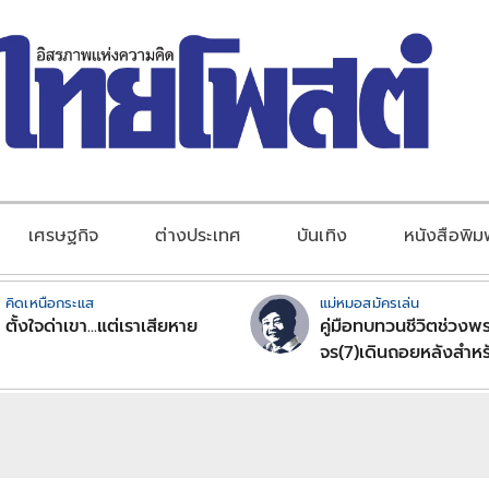
เศรษฐกิจ
ต่างประเทศ
บันเทิง
หนังสือพิม
คิดเหนือกระแส
แม่หมอสมัครเล่น
ตั้งใจด่าเขา...แต่เราเสียหาย
คู่มือทบทวนชีวิตช่วงพร
จร(7)เดินถอยหลังสำหร
ลัคนาราศีตอนที่2