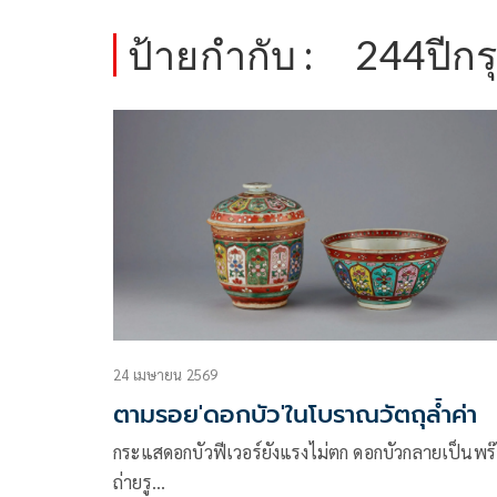
ป้ายกำกับ :
244ปีกร
24 เมษายน 2569
ตามรอย'ดอกบัว'ในโบราณวัตถุล้ำค่า
กระแสดอกบัวฟีเวอร์ยังแรงไม่ตก ดอกบัวกลายเป็นพร
ถ่ายรู…