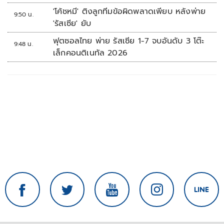
ใช้เต็มที่เอกชนขาดทุนย่อยยับ
'โค้ชหมี' ติงลูกทีมข้อผิดพลาดเพียบ หลังพ่าย
9:50 น.
'รัสเซีย' ยับ
ฟุตซอลไทย พ่าย รัสเซีย 1-7 จบอันดับ 3 โต๊ะ
9:48 น.
เล็กคอนติเนทัล 2026