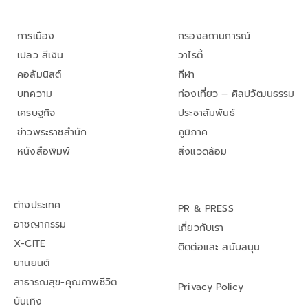
การเมือง
กรองสถานการณ์
เปลว สีเงิน
วาไรตี้
คอลัมนิสต์
กีฬา
บทความ
ท่องเที่ยว – ศิลปวัฒนธรรม
เศรษฐกิจ
ประชาสัมพันธ์
ข่าวพระราชสำนัก
ภูมิภาค
หนังสือพิมพ์
สิ่งแวดล้อม
ต่างประเทศ
PR & PRESS
อาชญากรรม
เกี่ยวกับเรา
X-CITE
ติดต่อและ สนับสนุน
ยานยนต์
สาธารณสุข-คุณภาพชีวิต
Privacy Policy
บันเทิง