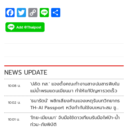
F
T
C
Li
S
ac
wi
o
n
h
e
tt
p
e
ar
b
er
y
e
o
Li
o
n
k
k
NEWS UPDATE
'ปลัด ทส.' แจงตั้งคณะทำงานสางปมสารพิษใน
10:08 น.
แม่น้ำพรมแดนเมียนมา ทำให้แก้ปัญหารวดเร็ว
'ธนารัตน์' พลิกเสียงค้านแจงเหตุรับบทวิทยากร
10:02 น.
TH-AI Passport หวังกำกับใช้งบเหมาะสม ชู
จุดเด่นคนไทยได้ใช้ AI ระดับโปร ลดเหลื่อมล้ำ
'ไทย-เมียนมา' จับมือใช้ดาวเทียมรับมือไฟป่า-น้ำ
10:01 น.
ทางเทคโนโลยี เซฟงบไปกว่า900ล้าน เชื่อหาก
ท่วม-ภัยพิบัติ