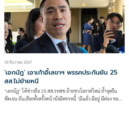
18 ธันวาคม 2567
'เอกนัฏ' เอาเก้าอี้เลขาฯ พรรคประกันยัน 25
สส.ไม่ย้ายหนี
‘เอกนัฏ’ โต้ข่าวลือ 25 สส.รทสช.ย้ายซบโอกาสใหม่ ย้ำจุดยืน
ชัดเจน ยันเลือกตั้งครั้งหน้ายังมีพรรคนี้ ‘มีแล้ว มีอยู่ มีต่อง ขอ
เอาตำแหน่งเลขาฯ เป็นประกัน หวังได้ที่นั่งมากกว่าเดิม ยัน
ความสัมพันธ์เหนียวแน่นไร้แตกแถว