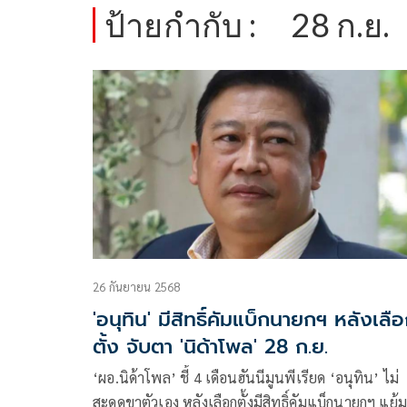
ป้ายกำกับ :
28 ก.ย.
26 กันยายน 2568
'อนุทิน' มีสิทธิ์คัมแบ็กนายกฯ หลังเลื
ตั้ง จับตา 'นิด้าโพล' 28 ก.ย.
‘ผอ.นิด้าโพล’ ชี้ 4 เดือนฮันนีมูนพีเรียด ‘อนุทิน’ ไม่
สะดุดขาตัวเอง หลังเลือกตั้งมีสิทธิ์คัมแบ็กนายกฯ แย้