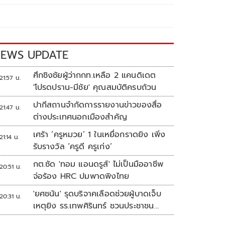
EWS UPDATE
ศึกชิงชัยผู้ว่ากกท.เหลือ 2 แคนดิเดต
21:57 น.
'โปรดปราน-มีชัย' คุณสมบัติครบถ้วน
ปากีสถานจำกัดการรายงานข่าวของสื่อ
21:47 น.
ต่างประเทศนอกเมืองสำคัญ
เศร้า ‘ครูหมวย’ 1 ในเหยื่อกราดยิง เพิ่ง
21:14 น.
รับรางวัล ‘ครูดี ครูเก่ง’
กต.ซัด 'ทอม แอนดรูส์' ไม่เป็นมืออาชีพ
20:51 น.
จ่อร้อง HRC ปมพาดพิงไทย
'ยศชนัน' รุดบริจาคเลือดช่วยผู้บาดเจ็บ
20:31 น.
เหตุยิง รร.เทพศิรินทร์ ชวนประชาชน
ร่วมบริจาค