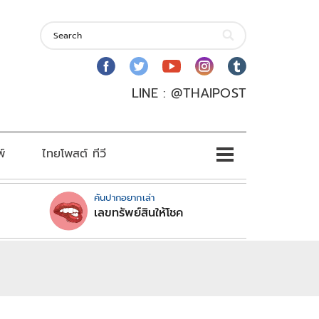
LINE : @THAIPOST
พ์
ไทยโพสต์ ทีวี
คันปากอยากเล่า
เลขทรัพย์สินให้โชค