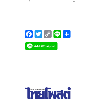
ดูผลสำรวจคะแนนนิยม 28 ก.ย.นี้ เชื่อเลือกตั้ง 69 น้ำเงิน-
ส้ม คือคู่เอก ส่วนพรรคแดง ได้ไม่เกิน 60
F
T
C
Li
S
ac
wi
o
n
h
e
tt
p
e
ar
b
er
y
e
o
Li
o
n
k
k