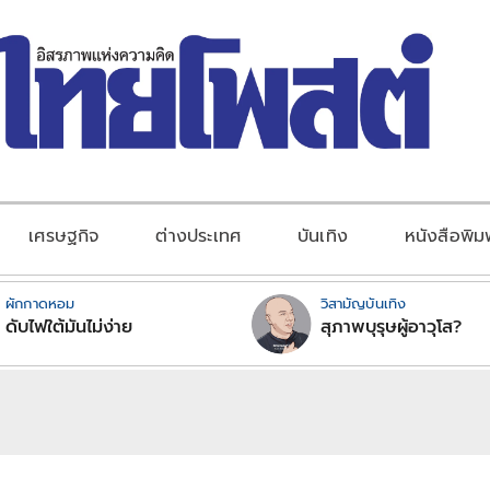
เศรษฐกิจ
ต่างประเทศ
บันเทิง
หนังสือพิม
ผักกาดหอม
วิสามัญบันเทิง
ดับไฟใต้มันไม่ง่าย
สุภาพบุรุษผู้อาวุโส?