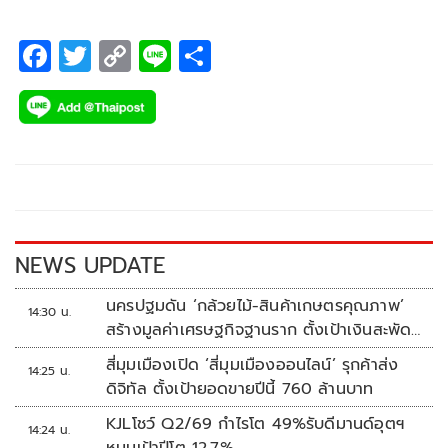
ความประทับใจที่จะไม่มีวันลืม
F
T
C
Li
S
ac
wi
o
n
h
e
tt
p
e
ar
b
er
y
e
o
Li
o
n
k
k
NEWS UPDATE
นครปฐมดัน ‘กล้วยไม้-สินค้าเกษตรคุณภาพ’
14:30 น.
สร้างมูลค่าเศรษฐกิจฐานราก ตั้งเป้าเงินสะพัด
10 ล้านบาท
สี่มุมเมืองเปิด ‘สี่มุมเมืองออนไลน์’ รุกค้าส่ง
14:25 น.
ดิจิทัล ตั้งเป้ายอดขายปีนี้ 760 ล้านบาท
KJLโชว์ Q2/69 กำไรโต 49%รับดีมานด์อุตฯ
14:24 น.