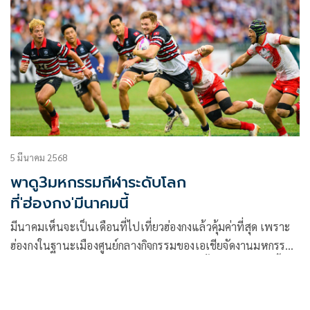
5 มีนาคม 2568
พาดู3มหกรรมกีฬาระดับโลก
ที่'ฮ่องกง'มีนาคมนี้
มีนาคมเห็นจะเป็นเดือนที่ไปเที่ยวฮ่องกงแล้วคุ้มค่าที่สุด เพราะ
ฮ่องกงในฐานะเมืองศูนย์กลางกิจกรรมของเอเชียจัดงานมหกรรม
ระดับโลก Hong Kong Super March ตลอดทั้งเดือนมีนาคมนี้!
นักท่องเที่ยวจะได้สัมผัสประสบการณ์สุดตื่นเต้นผ่านกิจกรรมกีฬา
ความบันเทิง และศิลปวัฒนธรรมที่หลากหลาย ไปจนถึงการสร้าง