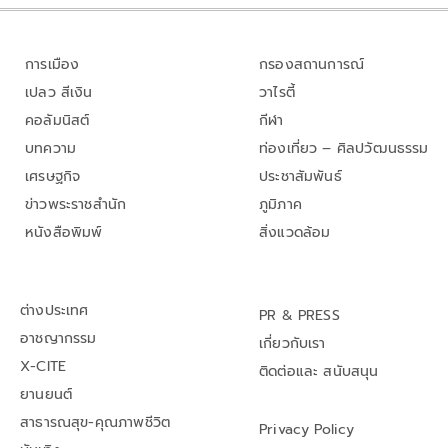
การเมือง
กรองสถานการณ์
เปลว สีเงิน
วาไรตี้
คอลัมนิสต์
กีฬา
บทความ
ท่องเที่ยว – ศิลปวัฒนธรรม
เศรษฐกิจ
ประชาสัมพันธ์
ข่าวพระราชสำนัก
ภูมิภาค
หนังสือพิมพ์
สิ่งแวดล้อม
ต่างประเทศ
PR & PRESS
อาชญากรรม
เกี่ยวกับเรา
X-CITE
ติดต่อและ สนับสนุน
ยานยนต์
สาธารณสุข-คุณภาพชีวิต
Privacy Policy