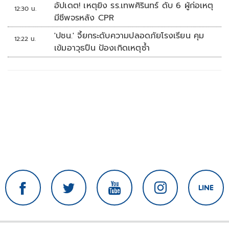
อัปเดต! เหตุยิง รร.เทพศิรินทร์ ดับ 6 ผู้ก่อเหตุ
12:30 น.
มีชีพจรหลัง CPR
'ปชน.' จี้ยกระดับความปลอดภัยโรงเรียน คุม
12:22 น.
เข้มอาวุธปืน ป้องเกิดเหตุซ้ำ