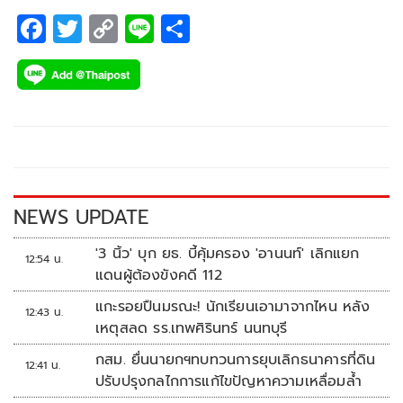
F
T
C
Li
S
ac
wi
o
n
h
e
tt
p
e
ar
b
er
y
e
o
Li
o
n
k
k
NEWS UPDATE
'3 นิ้ว' บุก ยธ. บี้คุ้มครอง 'อานนท์' เลิกแยก
12:54 น.
แดนผู้ต้องขังคดี 112
แกะรอยปืนมรณะ! นักเรียนเอามาจากไหน หลัง
12:43 น.
เหตุสลด รร.เทพศิรินทร์ นนทบุรี
กสม. ยื่นนายกฯทบทวนการยุบเลิกธนาคารที่ดิน
12:41 น.
ปรับปรุงกลไกการแก้ไขปัญหาความเหลื่อมล้ำ