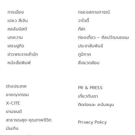
การเมือง
กรองสถานการณ์
เปลว สีเงิน
วาไรตี้
คอลัมนิสต์
กีฬา
บทความ
ท่องเที่ยว – ศิลปวัฒนธรรม
เศรษฐกิจ
ประชาสัมพันธ์
ข่าวพระราชสำนัก
ภูมิภาค
หนังสือพิมพ์
สิ่งแวดล้อม
ต่างประเทศ
PR & PRESS
อาชญากรรม
เกี่ยวกับเรา
X-CITE
ติดต่อและ สนับสนุน
ยานยนต์
สาธารณสุข-คุณภาพชีวิต
Privacy Policy
บันเทิง