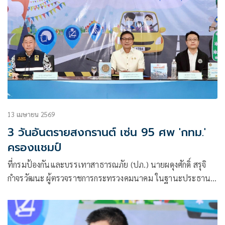
13 เมษายน 2569
3 วันอันตรายสงกรานต์ เซ่น 95 ศพ 'กทม.'
ครองแชมป์
ที่กรมป้องกันและบรรเทาสาธารณภัย (ปภ.) นายผดุงศักดิ์ สรุจิ
กำจรวัฒนะ ผู้ตรวจราชการกระทรวงคมนาคม ในฐานะประธาน
แถลงข่าวสรุปผลการดำเนินงานของศูนย์อำนวยการป้องกันและ
ลดอุบัติเหตุทางถนน (ศปถ.) ช่วงเทศกาลสงกรานต์