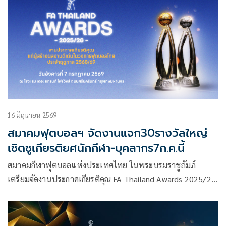
16 มิถุนายน 2569
สมาคมฟุตบอลฯ จัดงานแจก30รางวัลใหญ่
เชิดชูเกียรติยศนักกีฬา-บุคลากร7ก.ค.นี้
สมาคมกีฬาฟุตบอลแห่งประเทศไทย ในพระบรมราชูถัมภ์
เตรียมจัดงานประกาศเกียรติคุณ FA Thailand Awards 2025/26
เพื่อเชิดชูเกียรติยศแก่นักกีฬาและ บุคลากรฟุตบอล ที่สร้างผล
งานดีเด่นในวงการฟุตบอลไทย ประจำปี 2568/69 จำนวน 30
รางวัล ณ โรงแรม เดอะ แกรนด์ โฟร์วิงส์ ถนนศรีนครินทร์