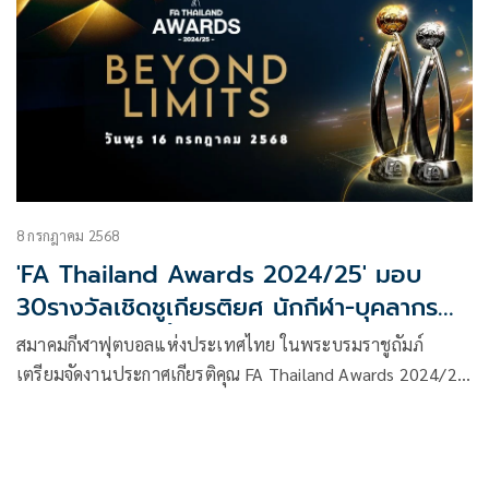
กรุงเทพมหานคร ในวันที่ 7 กรกฎาคม 2569 ตั้งแต่เวลา 17.00 –
20.00 น.
8 กรกฎาคม 2568
'FA Thailand Awards 2024/25' มอบ
30รางวัลเชิดชูเกียรติยศ นักกีฬา-บุคลากร
ฟุตบอล16ก.ค.นี้
สมาคมกีฬาฟุตบอลแห่งประเทศไทย ในพระบรมราชูถัมภ์
เตรียมจัดงานประกาศเกียรติคุณ FA Thailand Awards 2024/25
เพื่อเชิดชูเกียรติยศแก่นักกีฬาและ บุคลากรฟุตบอล ที่สร้างผล
งานดีเด่นในวงการฟุตบอลไทย ประจำปี 2567/68 จำนวน 30
รางวัล ณ The Banquet Hall at Nathong (เหม่งจ๋าย)