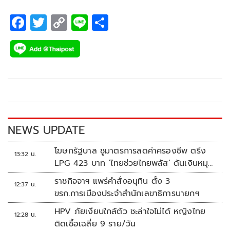
กรุงเทพมหานคร ในวันที่ 16 กรกฎาคม 2568 ตั้งแต่เวลา 17.00
– 20.00 น.
F
T
C
Li
S
ac
wi
o
n
h
e
tt
p
e
ar
b
er
y
e
o
Li
o
n
k
k
NEWS UPDATE
โฆษกรัฐบาล ชูมาตรการลดค่าครองชีพ ตรึง
13:32 น.
LPG 423 บาท ‘ไทยช่วยไทยพลัส’ ดันเงินหมุน
แสนล้าน
ราชกิจจาฯ แพร่คำสั่งอนุทิน ตั้ง 3
12:37 น.
ขรก.การเมืองประจำสำนักเลขาธิการนายกฯ
HPV ภัยเงียบใกล้ตัว ชะล่าใจไม่ได้ หญิงไทย
12:28 น.
ติดเชื้อเฉลี่ย 9 ราย/วัน