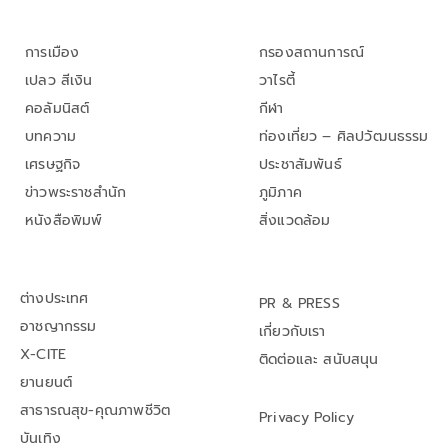
การเมือง
กรองสถานการณ์
เปลว สีเงิน
วาไรตี้
คอลัมนิสต์
กีฬา
บทความ
ท่องเที่ยว – ศิลปวัฒนธรรม
เศรษฐกิจ
ประชาสัมพันธ์
ข่าวพระราชสำนัก
ภูมิภาค
หนังสือพิมพ์
สิ่งแวดล้อม
ต่างประเทศ
PR & PRESS
อาชญากรรม
เกี่ยวกับเรา
X-CITE
ติดต่อและ สนับสนุน
ยานยนต์
สาธารณสุข-คุณภาพชีวิต
Privacy Policy
บันเทิง