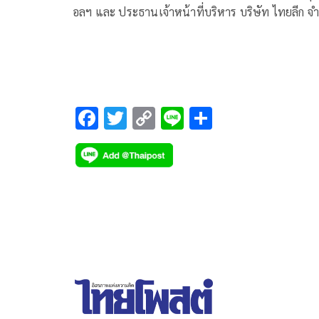
อลฯ และ ประธานเจ้าหน้าที่บริหาร บริษัท ไทยลีก จำ
เข้าใจความยากลำบากของสโมสรฯ โดยเฉพาะในเรื่อ
ประมาณการทำทีมที่จ่ายไป หลังอนุมัติจ่ายเงินสนับส
ให้กับสโมสรสมาชิกในไทยลีก 2 และ ไทยลีก 3 งวด
สุดท้าย ทันที ในขณะที่ยังไม่จบการแข่งขันในโปรแก
ทั้งหมด ของฤดูกาล 2567/68
F
T
C
Li
S
ac
wi
o
n
h
e
tt
p
e
ar
b
er
y
e
o
Li
o
n
k
k