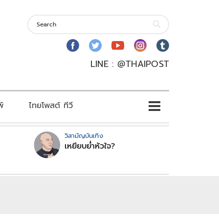
LINE : @THAIPOST
พ์
ไทยโพสต์ ทีวี
วิสามัญบันเทิง
เหยียบย่ำหัวใจ?