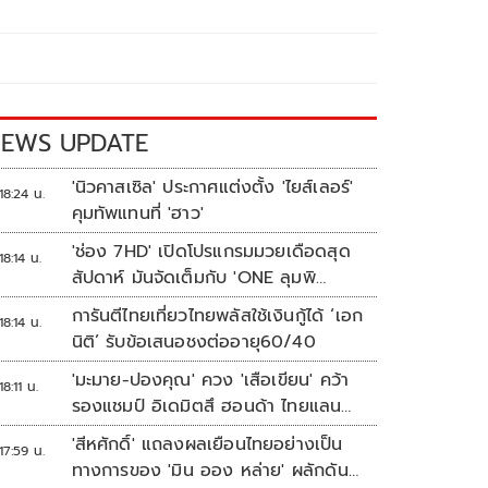
EWS UPDATE
'นิวคาสเซิล' ประกาศแต่งตั้ง 'ไยส์เลอร์'
18:24 น.
คุมทัพแทนที่ 'ฮาว'
'ช่อง 7HD' เปิดโปรแกรมมวยเดือดสุด
18:14 น.
สัปดาห์ มันจัดเต็มกับ 'ONE ลุมพิ
นี 165-มวยไทย 7 สี'
การันตีไทยเที่ยวไทยพลัสใช้เงินกู้ได้ ‘เอก
18:14 น.
นิติ’ รับข้อเสนอชงต่ออายุ60/40
'มะมาย-ปองคุณ' ควง 'เสือเขียน' คว้า
18:11 น.
รองแชมป์ อิเดมิตสึ ฮอนด้า ไทยแลนด์
ทาเลนต์ คัพ สนาม 3
'สีหศักดิ์' แถลงผลเยือนไทยอย่างเป็น
17:59 น.
ทางการของ 'มิน ออง หล่าย' ผลักดัน