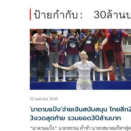
ป้ายกำกับ :
30ล้าน
30 เมษายน 2568
'มาดามแป้ง'จ่ายเงินสนับสนุน ไทยลีก
3งวดสุดท้าย รวมยอด30ล้านบาท
“มาดามแป้ง” นวลพรรณ ล่ำซำ นายกสมาคมกีฬาฟุ