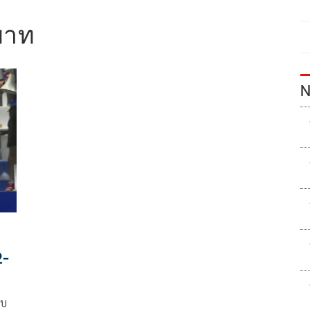
บาท
N
2-
ตบ