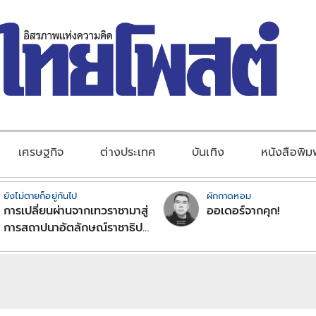
เศรษฐกิจ
ต่างประเทศ
บันเทิง
หนังสือพิม
ยังไม่ตายก็อยู่กันไป
ผักกาดหอม
การเปลี่ยนผ่านจากเทวราชามาสู่
ออเดอร์จากคุก!
การสถาปนาอัตลักษณ์ราชาธิป
ไตยแบบพุทธศาสนาในพระไตร
ปิฏก : สามัญผลสูตรในฐานะ
ทฤษฎีขีดจำกัดของอำนาจรัฐ
เหนือแรงงานและทรัพย์สิน