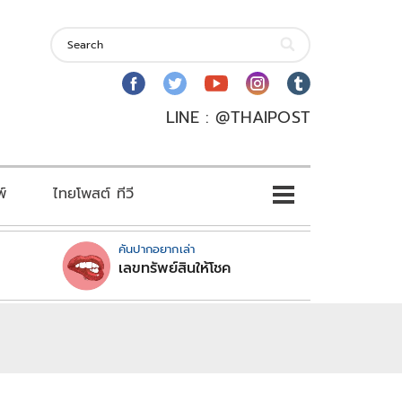
LINE : @THAIPOST
พ์
ไทยโพสต์ ทีวี
คันปากอยากเล่า
เลขทรัพย์สินให้โชค