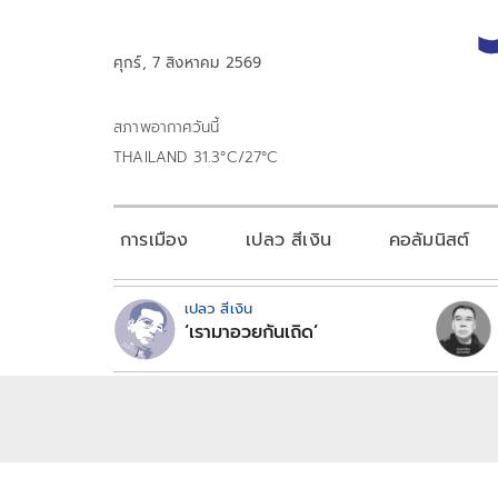
ศุกร์, 7 สิงหาคม 2569
สภาพอากาศวันนี้
THAILAND 31.3°C/27°C
การเมือง
เปลว สีเงิน
คอลัมนิสต์
เปลว สีเงิน
‘เรามาอวยกันเถิด’