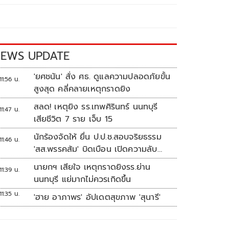
EWS UPDATE
'ยศชนัน' สั่ง ศธ. ดูแลความปลอดภัยขั้น
11:56 น.
สูงสุด คลี่คลายเหตุกราดยิง
สลด! เหตุยิง รร.เทพศิรินทร์ นนทบุรี
11:47 น.
เสียชีวิต 7 ราย เจ็บ 15
นักร้องจัดให้ ยื่น ป.ป.ช.สอบจริยธรรม
11:46 น.
'สส.พรรคส้ม' บิดเบือน เปิดความลับ
'บังเกอร์ทหาร'
นายกฯ เสียใจ เหตุกราดยิงรร.ย่าน
11:39 น.
นนทบุรี แย่มากไม่ควรเกิดขึ้น
11:35 น.
'ฮาย อาภาพร' อัปเดตสุขภาพ 'สุนารี'