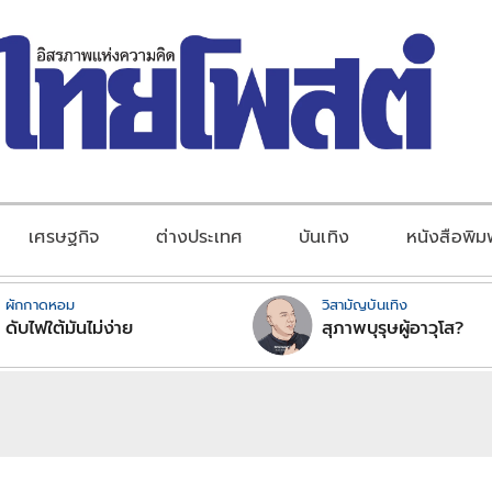
เศรษฐกิจ
ต่างประเทศ
บันเทิง
หนังสือพิม
ผักกาดหอม
วิสามัญบันเทิง
ดับไฟใต้มันไม่ง่าย
สุภาพบุรุษผู้อาวุโส?