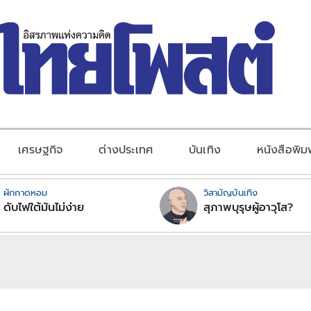
เศรษฐกิจ
ต่างประเทศ
บันเทิง
หนังสือพิม
ผักกาดหอม
วิสามัญบันเทิง
ดับไฟใต้มันไม่ง่าย
สุภาพบุรุษผู้อาวุโส?