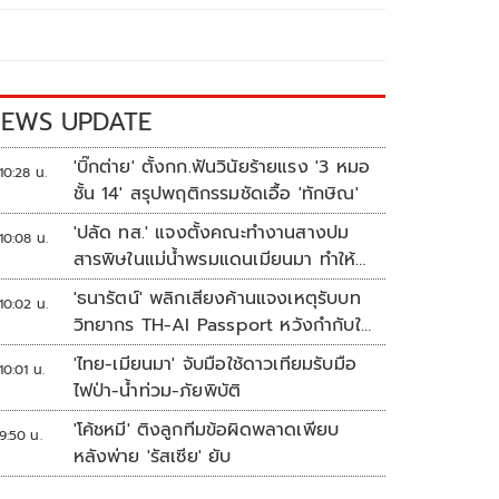
EWS UPDATE
'บิ๊กต่าย' ตั้งกก.ฟันวินัยร้ายแรง '3 หมอ
10:28 น.
ชั้น 14' สรุปพฤติกรรมชัดเอื้อ 'ทักษิณ'
'ปลัด ทส.' แจงตั้งคณะทำงานสางปม
10:08 น.
สารพิษในแม่น้ำพรมแดนเมียนมา ทำให้
แก้ปัญหารวดเร็ว
'ธนารัตน์' พลิกเสียงค้านแจงเหตุรับบท
10:02 น.
วิทยากร TH-AI Passport หวังกำกับใช้
งบเหมาะสม ชูจุดเด่นคนไทยได้ใช้ AI
'ไทย-เมียนมา' จับมือใช้ดาวเทียมรับมือ
10:01 น.
ระดับโปร ลดเหลื่อมล้ำทางเทคโนโลยี
ไฟป่า-น้ำท่วม-ภัยพิบัติ
เซฟงบไปกว่า900ล้าน เชื่อหากใช้เต็มที่
'โค้ชหมี' ติงลูกทีมข้อผิดพลาดเพียบ
เอกชนขาดทุนย่อยยับ
9:50 น.
หลังพ่าย 'รัสเซีย' ยับ