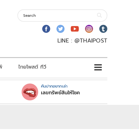
LINE : @THAIPOST
พ์
ไทยโพสต์ ทีวี
คันปากอยากเล่า
เลขทรัพย์สินให้โชค