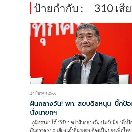
ป้ายกำกับ :
310 เสี
27 มีนาคม 2566
ฝันกลางวัน! พท. สยบดีลหนุน 'บิ๊กป้อ
นั่งนายกฯ
‘ภูมิธรรม’ โต้ ‘วิรัช’ อย่าฝันกลางวัน ปมจับมือ ‘บิ๊กป้
ยันกวาด 310 เสียง เก้าอี้นายกฯ ต้องเป็นของเพื่อไทย