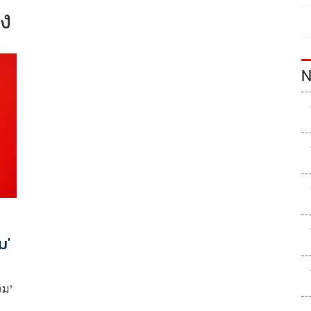
ยง
N
ม'
อม’