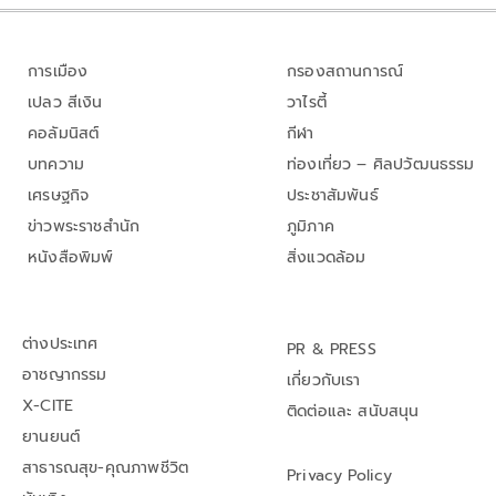
การเมือง
กรองสถานการณ์
เปลว สีเงิน
วาไรตี้
คอลัมนิสต์
กีฬา
บทความ
ท่องเที่ยว – ศิลปวัฒนธรรม
เศรษฐกิจ
ประชาสัมพันธ์
ข่าวพระราชสำนัก
ภูมิภาค
หนังสือพิมพ์
สิ่งแวดล้อม
ต่างประเทศ
PR & PRESS
อาชญากรรม
เกี่ยวกับเรา
X-CITE
ติดต่อและ สนับสนุน
ยานยนต์
สาธารณสุข-คุณภาพชีวิต
Privacy Policy