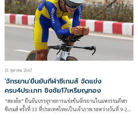
31 ตุลาคม 2567
'จักรยาน'ยืนยันกีฬาซีเกมส์ จัดแข่ง
ครบ4ประเภท ชิงชัย17เหรียญทอง
“สองล้อ” ยืนยันบรรจุรายการแข่งขันจักรยานในมหกรรมกีฬา
ซีเกมส์ ครั้งที่ 33 ที่ประเทศไทยเป็นเจ้าภาพ ระหว่างวันที่ 9-20
ธ.ค.68 โดยจัดชิงชัยครบทั้ง 4 ประเภท “ถนน-ลู่-เสือภูเขา-บีเอ็ม
เอ็กซ์” รวม 17 เหรียญทอง ซึ่งได้รับการอนุมัติจากมนตรีซีเกมส์
เรียบร้อยแล้ว สำหรับประเภทถนนใช้เส้นทางจากสวนกีฬากมล