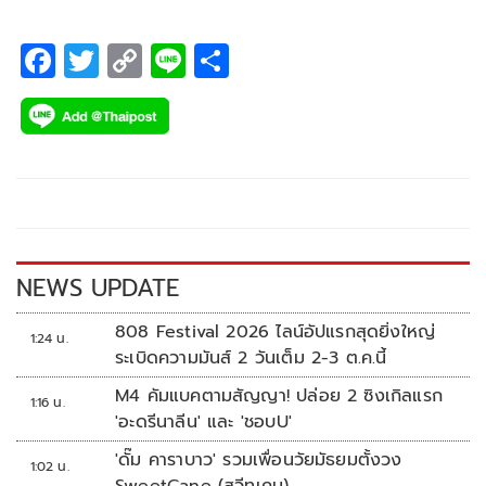
เขตหนองจอก กทม. มุ่งหน้าไปเข้าเส้นชัยที่ จ.นครนายก รวมถึง
ประเภทบีเอ็มเอ็กซ์ก็จะแข่งที่สวนกีฬากมลเช่นเดียวกัน ขณะที่
F
T
C
Li
S
ประเภทลู่ แข่งที่เวลโลโดรม หัวหมาก และประเภทเสือภูเขา
ac
wi
o
n
h
ชิงชัยที่สวนสัตว์เปิดเขาเขียว อ.ศรีราชา จ.ชลบุรี ซึ่งมี “หมูเด้ง”
e
tt
p
e
ar
ฮิปโปโปเตมัสแคระ ที่มีชื่อเสียงโด่งดังทั่วโลกเป็นไฮไลต์สำคัญ
b
er
y
e
o
Li
o
n
k
k
NEWS UPDATE
808 Festival 2026 ไลน์อัปแรกสุดยิ่งใหญ่
1:24 น.
ระเบิดความมันส์ 2 วันเต็ม 2-3 ต.ค.นี้
M4 คัมแบคตามสัญญา! ปล่อย 2 ซิงเกิลแรก
1:16 น.
'อะดรีนาลีน' และ 'ชอบU'
'ดั๊ม คาราบาว' รวมเพื่อนวัยมัธยมตั้งวง
1:02 น.