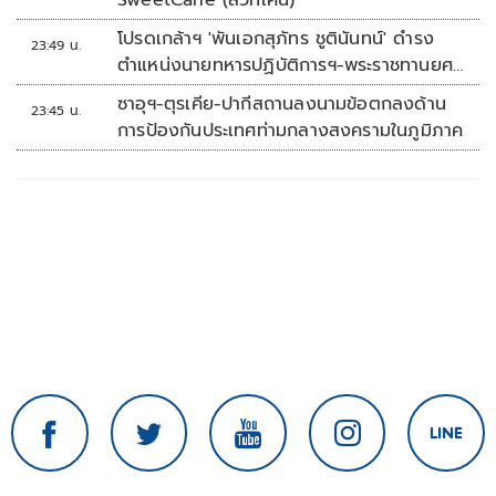
SweetCane (สวีทเคน)
โปรดเกล้าฯ 'พันเอกสุภัทร ชูตินันทน์' ดำรง
23:49 น.
ตำแหน่งนายทหารปฏิบัติการฯ-พระราชทานยศ
'พลตรี'
ซาอุฯ-ตุรเคีย-ปากีสถานลงนามข้อตกลงด้าน
23:45 น.
การป้องกันประเทศท่ามกลางสงครามในภูมิภาค