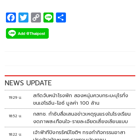
F
T
C
Li
S
ac
wi
o
n
h
e
tt
p
e
ar
b
er
y
e
o
Li
o
n
k
k
NEWS UPDATE
สกัดจับหน้าโรงพัก สองหนุ่มควบกระบะบุโรทั่ง
19:29 น.
ขนเฮโรอีน-ไอซ์ มูลค่า 100 ล้าน
กสทช. กำชับสื่อเสนอข่าวเหตุรุนแรงในโรงเรียน
18:52 น.
งดภาพสะเทือนใจ-รายละเอียดเสี่ยงเลียนแบบ
เจ้าฟ้าทีปังกรรัศมีโชติฯ ทรงทำกิจกรรมอาสา
18:22 น.