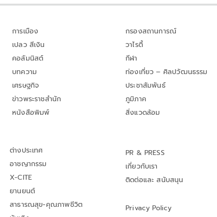
การเมือง
กรองสถานการณ์
เปลว สีเงิน
วาไรตี้
คอลัมนิสต์
กีฬา
บทความ
ท่องเที่ยว – ศิลปวัฒนธรรม
เศรษฐกิจ
ประชาสัมพันธ์
ข่าวพระราชสำนัก
ภูมิภาค
หนังสือพิมพ์
สิ่งแวดล้อม
ต่างประเทศ
PR & PRESS
อาชญากรรม
เกี่ยวกับเรา
X-CITE
ติดต่อและ สนับสนุน
ยานยนต์
สาธารณสุข-คุณภาพชีวิต
Privacy Policy