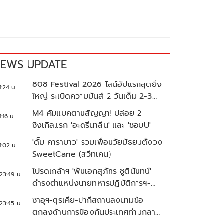
EWS UPDATE
808 Festival 2026 ไลน์อัปแรกสุดยิ่ง
1:24 น.
ใหญ่ ระเบิดความมันส์ 2 วันเต็ม 2-3
ต.ค.นี้
M4 คัมแบคตามสัญญา! ปล่อย 2
1:16 น.
ซิงเกิลแรก 'อะดรีนาลีน' และ 'ชอบU'
'ดั๊ม คาราบาว' รวมเพื่อนวัยมัธยมตั้งวง
1:02 น.
SweetCane (สวีทเคน)
โปรดเกล้าฯ 'พันเอกสุภัทร ชูตินันทน์'
23:49 น.
ดำรงตำแหน่งนายทหารปฏิบัติการฯ-
พระราชทานยศ 'พลตรี'
ซาอุฯ-ตุรเคีย-ปากีสถานลงนามข้อ
23:45 น.
ตกลงด้านการป้องกันประเทศท่ามกลาง