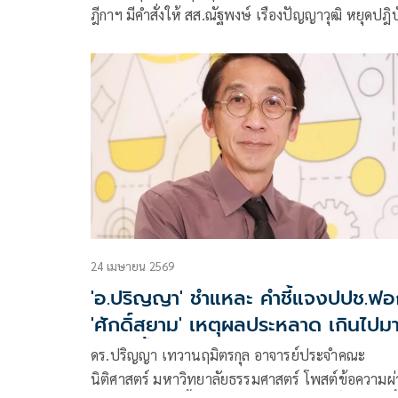
ฎีกาฯ มีคำสั่งให้ สส.ณัฐพงษ์ เรืองปัญญาวุฒิ หยุดปฎิบั
หน้าที่สมาชิกสภาผู้แทนราษฎรในทันที ซึ่งเป็นหนึ่ง
คดี 44 อดีต สส.พรรคก้าวไกล จากกรณีให้สัมภาษณ์ส่อ
เซาะกร่อนบ่อนทำลายสถาบันอย่างต่อเนื่อง
24 เมษายน 2569
'อ.ปริญญา' ชำแหละ คำชี้แจงปปช.ฟ
'ศักดิ์สยาม' เหตุผลประหลาด เกินไปม
ฟังไม่ขึ้น
ดร.ปริญญา เทวานฤมิตรกุล อาจารย์ประจำคณะ
นิติศาสตร์ มหาวิทยาลัยธรรมศาสตร์ โพสต์ข้อความผ