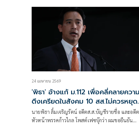
เฟซบุ๊ก เรื่อง คำชี้แจง ปปช. ที่ยกคำร้องศักดิ์สยามฟังข
หรือไม่ และไม่ขัดต่อคำวินิจฉัยศาลรัฐธรรมนูญจริงหร
มีเนื้อหาดังนี้
24 เมษายน 2569
'พิธา' อ้างแก้ ม.112 เพื่อคลี่คลายควา
ตึงเครียดในสังคม 10 สส.ไม่ควรหยุด
ปฏิบัติหน้าที่
นายพิธา ลิ้มเจริญรัตน์ อดีตส.ส.บัญชีรายชื่อ และอดี
หัวหน้าพรรคก้าวไกล โพสต์เฟซบุ๊กว่า ผมขอยืนยัน
เจตนาของพวกเราว่า การเข้าชื่อเสนอร่างพระราช
บัญญัติในครั้งนั้น มิได้เป็นการเซาะกร่อน บ่อนทำลาย