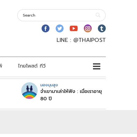
LINE : @THAIPOST
พ์
ไทยโพสต์ ทีวี
มองมุมสูง
จำเขามาเล่าให้ฟัง : เมื่อเราอายุ
80 ปี