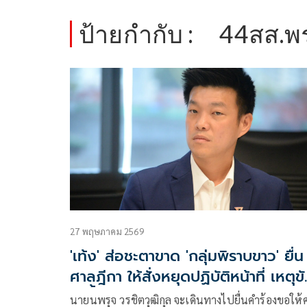
ป้ายกำกับ :
44สส.พ
27 พฤษภาคม 2569
'เท้ง' ส่อชะตาขาด 'กลุ่มพิราบขาว' ยื่น
ศาลฎีกา ให้สั่งหยุดปฏิบัติหน้าที่ เหตุข
คำสั่้งศาล
นายนพรุจ วรชิตวุฒิกุล จะเดินทางไปยื่นคำร้องขอให้ศาล