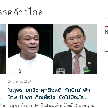
รรคก้าวไกล
N
24 เมษายน 2569
'จตุพร' ยกวิชาคุกดึงสติ 'ทักษิณ' พัก
ัด
โทษ 11 พค. คิดเผื่อใจ 'ยังไม่มีอะไร
แน่นอน'
‘จตุพร’ กังขา ปปช. ปั่นสังคมเทียบวินิจฉัย 2 มาตรฐาน