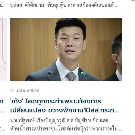
ติ
ปล่อย’ ศักดิ์สยาม’ พ้นซุกหุ้น ส่งศาลเชือดคดีเสนอแก้
ใน
112 พร้อมยินดีด้วยสัตย์จริง ‘ทักษิณ’ พักโทษ ยกวิชาคุก
ดึงสติคิดเผื่อใจ ‘สิ่งที่แน่ใจ ยังไม่มีอะไรแน่นอน’
24 เมษายน 2569
อก
'เท้ง' โอดถูกกระทำเพราะต้องการ
าก
เปลี่ยนแปลง ขวางพักงาน10สส.กระทบ
ระบบรัฐสภา
นายณัฐพงษ์ เรืองปัญญาวุฒิ ส.ส.บัญชีรายชื่อ และ
่าน
หัวหน้าพรรคประชาชน โพสต์เเฟซบุ๊กว่า พวกเราจะไม่มี