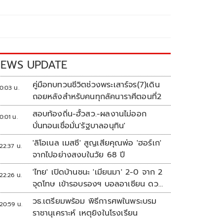
EWS UPDATE
คู่มือทบทวนชีวิตช่วงพระเสาร์จร(7)เดิน
0:03 น.
ถอยหลังสำหรับคนทุกลัคนาราศีตอนที่2
สอบท้องถิ่น-ฮั้วสว.-ผลงานไม่ออก
0:01 น.
บั่นทอนเชื่อมั่น'รัฐบาลอนุทิน'
'ลิโอเนล เมสซี' สูญเสียคุณพ่อ 'ฮอร์เก'
22:37 น.
จากไปอย่างสงบในวัย 68 ปี
'ไทย' เปิดบ้านชนะ 'เมียนมา' 2-0 จาก 2
22:26 น.
จุดโทษ เข้ารอบรองฯ บอลอาเซียน ดวล
'สิงคโปร์'
วธ.เตรียมพร้อม พิธีการศพในพระบรม
20:59 น.
ราชานุเคราะห์ เหตุยิงในโรงเรียน