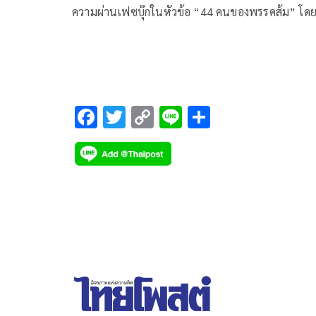
ความผ่านเฟซบุ๊กในหัวข้อ “44 คนของพรรคส้ม” โด
ระบุว่า ผลพวงของ 44 สส. พรรคก้าวไกล ร่วมลงชื่อร่า
แก้ไขมาตรา 112
F
T
C
Li
S
ac
wi
o
n
h
e
tt
p
e
ar
b
er
y
e
o
Li
o
n
k
k