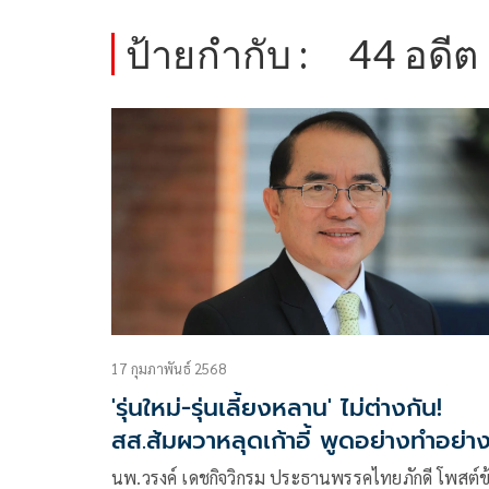
ป้ายกำกับ :
44 อดีต
17 กุมภาพันธ์ 2568
'รุ่นใหม่-รุ่นเลี้ยงหลาน' ไม่ต่างกัน!
สส.ส้มผวาหลุดเก้าอี้ พูดอย่างทำอย่า
นพ.วรงค์ เดชกิจวิกรม ประธานพรรคไทยภักดี โพสต์ข