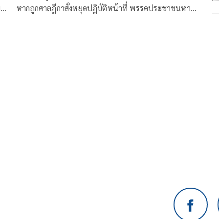
ย
หากถูกศาลฎีกาสั่งหยุดปฏิบัติหน้าที่ พรรคประชาชนหาย
ง
ไป 25 เสียง ยิ่งทำลายยิ่งเติบโต