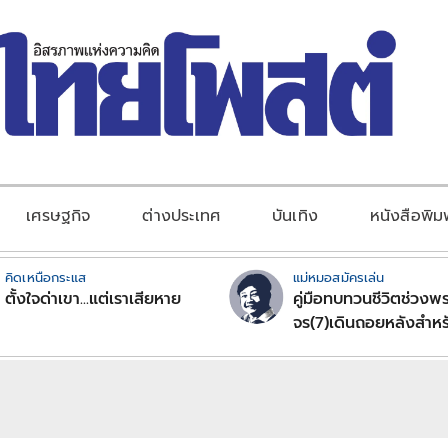
เศรษฐกิจ
ต่างประเทศ
บันเทิง
หนังสือพิม
คิดเหนือกระแส
แม่หมอสมัครเล่น
ตั้งใจด่าเขา...แต่เราเสียหาย
คู่มือทบทวนชีวิตช่วงพร
จร(7)เดินถอยหลังสำหร
ลัคนาราศีตอนที่2