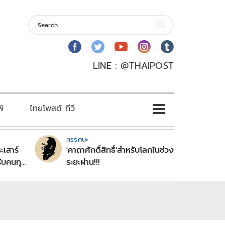
LINE : @THAIPOST
พ์
ไทยโพสต์ ทีวี
ทรรศนะ
ะเสาร์
'คาถาศักดิ์สิทธิ์'สำหรับโลกในช่วง
ับคนทุก
ระยะผ่าน!!!