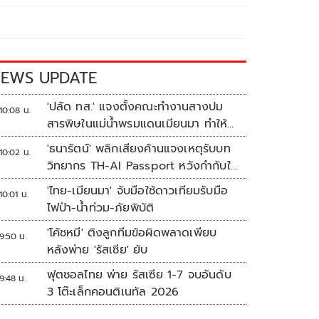
EWS UPDATE
'ปลัด ทส.' แจงตั้งคณะทำงานสางปม
10:08 น.
สารพิษในแม่น้ำพรมแดนเมียนมา ทำให้
แก้ปัญหารวดเร็ว
'ธนารัตน์' พลิกเสียงค้านแจงเหตุรับบท
10:02 น.
วิทยากร TH-AI Passport หวังกำกับใช้
งบเหมาะสม ชูจุดเด่นคนไทยได้ใช้ AI
'ไทย-เมียนมา' จับมือใช้ดาวเทียมรับมือ
10:01 น.
ระดับโปร ลดเหลื่อมล้ำทางเทคโนโลยี
ไฟป่า-น้ำท่วม-ภัยพิบัติ
เซฟงบไปกว่า900ล้าน เชื่อหากใช้เต็มที่
'โค้ชหมี' ติงลูกทีมข้อผิดพลาดเพียบ
เอกชนขาดทุนย่อยยับ
9:50 น.
หลังพ่าย 'รัสเซีย' ยับ
ฟุตซอลไทย พ่าย รัสเซีย 1-7 จบอันดับ
9:48 น.
3 โต๊ะเล็กคอนติเนทัล 2026