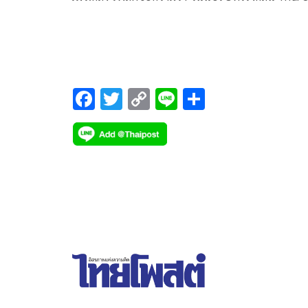
ได้รายงานผลประกอบการไตรมาสแรก (มกราคม-มีน
F
T
C
Li
S
ac
wi
o
n
h
e
tt
p
e
ar
b
er
y
e
o
Li
o
n
k
k