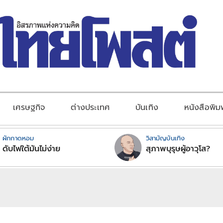
เศรษฐกิจ
ต่างประเทศ
บันเทิง
หนังสือพิม
ผักกาดหอม
วิสามัญบันเทิง
ดับไฟใต้มันไม่ง่าย
สุภาพบุรุษผู้อาวุโส?