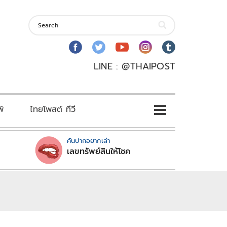
LINE : @THAIPOST
พ์
ไทยโพสต์ ทีวี
คันปากอยากเล่า
เลขทรัพย์สินให้โชค