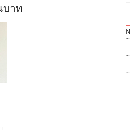
านบาท
N