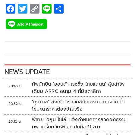
F
T
C
Li
S
ac
wi
o
n
h
e
tt
p
e
ar
b
er
y
e
o
Li
o
n
k
k
NEWS UPDATE
ทัพนักบิด 'ฮอนด้า เรซซิ่ง ไทยแลนด์' ลุ้นล่าโพ
20:43 น.
เดียม ARRC สนาม 4 ที่มัลดาลิกา
‘ศุภมาส’ สั่งเข้มตรวจคลินิกเสริมความงาม ย้ำ
20:32 น.
โฆษณาราคาต้องจ่ายจริง
พี่ชาย 'ฮลุน โซโล่' แจ้งกำหนดการสวดอภิธรรม
20:12 น.
ศพ เตรียมจัดพิธีฌาปนกิจ 11 ส.ค.