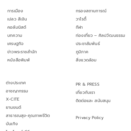
การเมือง
กรองสถานการณ์
เปลว สีเงิน
วาไรตี้
คอลัมนิสต์
กีฬา
บทความ
ท่องเที่ยว – ศิลปวัฒนธรรม
เศรษฐกิจ
ประชาสัมพันธ์
ข่าวพระราชสำนัก
ภูมิภาค
หนังสือพิมพ์
สิ่งแวดล้อม
ต่างประเทศ
PR & PRESS
อาชญากรรม
เกี่ยวกับเรา
X-CITE
ติดต่อและ สนับสนุน
ยานยนต์
สาธารณสุข-คุณภาพชีวิต
Privacy Policy
บันเทิง