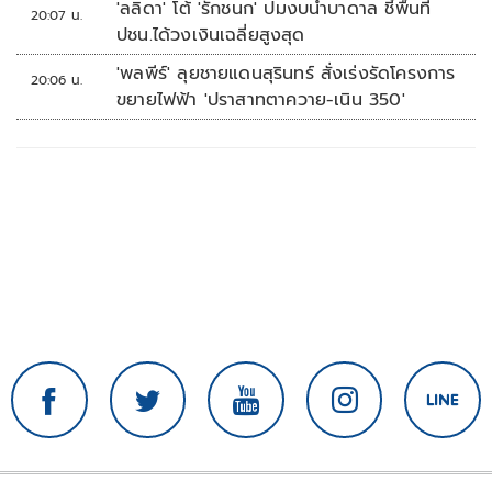
'ลลิดา' โต้ 'รักชนก' ปมงบน้ำบาดาล ชี้พื้นที่
20:07 น.
ปชน.ได้วงเงินเฉลี่ยสูงสุด
'พลพีร์' ลุยชายแดนสุรินทร์ สั่งเร่งรัดโครงการ
20:06 น.
ขยายไฟฟ้า 'ปราสาทตาควาย-เนิน 350'