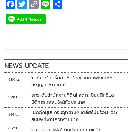
F
T
C
Li
S
ac
wi
o
n
h
e
tt
p
e
ar
b
er
y
e
o
Li
o
n
k
k
NEWS UPDATE
'เนย์มาร์' ไม่รีบตัดสินใจอนาคต หลังใกล้หมด
9:30 น.
สัญญา 'ซานโตส'
ยกระดับสำนักงานที่ดิน! จดทะเบียนสิทธิและ
9:26 น.
นิติกรรมออนไลน์ทั่วประเทศ
เปิดอีกมุม! กรมอุทยานฯ เคลียร์ปมร้อน 'วีระ'
9:14 น.
สับเละที่พักเลวทรามมาก
8:52 น.
ร่าง 'ฮลุน โซโล่' ถึงประเทศไทยแล้ว