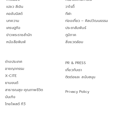
เปลว สีเงิน
วาไรตี้
คอลัมนิสต์
กีฬา
บทความ
ท่องเที่ยว – ศิลปวัฒนธรรม
เศรษฐกิจ
ประชาสัมพันธ์
ข่าวพระราชสำนัก
ภูมิภาค
หนังสือพิมพ์
สิ่งแวดล้อม
ต่างประเทศ
PR & PRESS
อาชญากรรม
เกี่ยวกับเรา
X-CITE
ติดต่อและ สนับสนุน
ยานยนต์
สาธารณสุข-คุณภาพชีวิต
Privacy Policy
บันเทิง
ไทยโพสต์ ทีวี