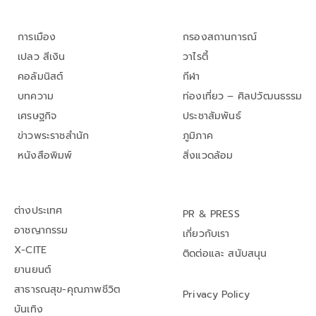
การเมือง
กรองสถานการณ์
เปลว สีเงิน
วาไรตี้
คอลัมนิสต์
กีฬา
บทความ
ท่องเที่ยว – ศิลปวัฒนธรรม
เศรษฐกิจ
ประชาสัมพันธ์
ข่าวพระราชสำนัก
ภูมิภาค
หนังสือพิมพ์
สิ่งแวดล้อม
ต่างประเทศ
PR & PRESS
อาชญากรรม
เกี่ยวกับเรา
X-CITE
ติดต่อและ สนับสนุน
ยานยนต์
สาธารณสุข-คุณภาพชีวิต
Privacy Policy
บันเทิง