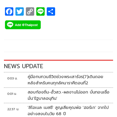
F
T
C
Li
S
ac
wi
o
n
h
e
tt
p
e
ar
b
er
y
e
o
Li
o
n
k
k
NEWS UPDATE
คู่มือทบทวนชีวิตช่วงพระเสาร์จร(7)เดินถอย
0:03 น.
หลังสำหรับคนทุกลัคนาราศีตอนที่2
สอบท้องถิ่น-ฮั้วสว.-ผลงานไม่ออก บั่นทอนเชื่อ
0:01 น.
มั่น'รัฐบาลอนุทิน'
'ลิโอเนล เมสซี' สูญเสียคุณพ่อ 'ฮอร์เก' จากไป
22:37 น.
อย่างสงบในวัย 68 ปี