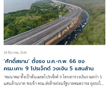
28 ธันวาคม 2565
‘ศักดิ์สยาม’ ตั้งธง ม.ค.-ก.พ. 66 ชง
ครม.เคาะ 9 โปรเจ็กต์ วงเงิน 5 แสนล้าน
‘คมนาคม’ตั้งเป้าดันเมกะโปรเจ็กต์ 9 โครงการวงเงินรวมกว่า 5
แสนล้านบาท ชงเข้า ครม.ส่งท้ายก่อนรัฐบาลหมดวาระ ลุยรถไฟ
ไฮสปีดเฟส 2-รถไฟทางคู่ เฟส 2 รวม 3 เส้นทาง-ต่อขยายสายสี
แดง 4 เส้นทาง พร้อมปรับกรอบวงเงินมอเตอร์เวย์ M6 ต้นปีหน้า