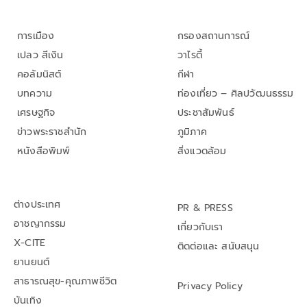
การเมือง
กรองสถานการณ์
เปลว สีเงิน
วาไรตี้
คอลัมนิสต์
กีฬา
บทความ
ท่องเที่ยว – ศิลปวัฒนธรรม
เศรษฐกิจ
ประชาสัมพันธ์
ข่าวพระราชสำนัก
ภูมิภาค
หนังสือพิมพ์
สิ่งแวดล้อม
ต่างประเทศ
PR & PRESS
อาชญากรรม
เกี่ยวกับเรา
X-CITE
ติดต่อและ สนับสนุน
ยานยนต์
สาธารณสุข-คุณภาพชีวิต
Privacy Policy
บันเทิง