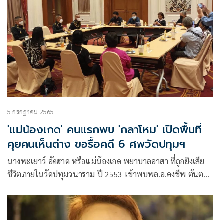
5 กรกฎาคม 2565
'แม่น้องเกด' คนแรกพบ 'กลาโหม' เปิดพื้นที่
คุยคนเห็นต่าง ขอรื้อคดี 6 ศพวัดปทุมฯ
นางพะเยาว์ อัคฮาด หรือแม่น้องเกด พยาบาลอาสา ที่ถูกยิงเสีย
ชีวิตภายในวัดปทุมวนาราม ปี 2553 เข้าพบพล.อ.คงชีพ ตันตระ
วาณิชย์ โฆษกกระทรวงกลาโหม ตามที่กลาโหมประกาศ พร้อมคุย
คนเห็นต่าง “ร่วมวงจิบน้ำชายามบ่าย” เป็นคนแรก