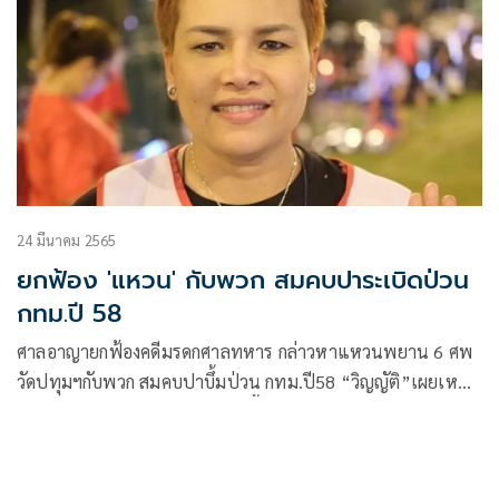
24 มีนาคม 2565
ยกฟ้อง 'แหวน' กับพวก สมคบปาระเบิดป่วน
กทม.ปี 58
ศาลอาญายกฟ้องคดีมรดกศาลทหาร กล่าวหาแหวนพยาน 6 ศพ
วัดปทุมฯกับพวก สมคบปาบึ้มป่วน กทม.ปี58 “วิญญัติ”เผยเหตุ
พยานหลักฐานโจทก์รับฟังไม่ได้ ชี้ เป็นคดี”เตรียมปา
ระเบิด”เหตุเกิดช่วงกฎอัยการศึก คสช.กลับไม่จับกุมก่อนเเต่ปล่อย
เกิดเหตุ