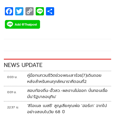
F
T
C
Li
S
ac
wi
o
n
h
e
tt
p
e
ar
b
er
y
e
o
Li
o
n
k
k
NEWS UPDATE
คู่มือทบทวนชีวิตช่วงพระเสาร์จร(7)เดินถอย
0:03 น.
หลังสำหรับคนทุกลัคนาราศีตอนที่2
สอบท้องถิ่น-ฮั้วสว.-ผลงานไม่ออก บั่นทอนเชื่อ
0:01 น.
มั่น'รัฐบาลอนุทิน'
'ลิโอเนล เมสซี' สูญเสียคุณพ่อ 'ฮอร์เก' จากไป
22:37 น.
อย่างสงบในวัย 68 ปี