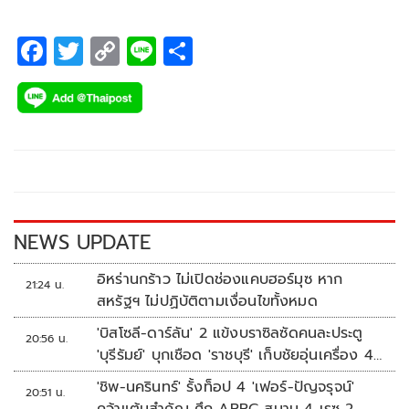
สาวชาวอังกฤษเป็นแชมป์เมื่อปีที่แล้ว
F
T
C
Li
S
ac
wi
o
n
h
e
tt
p
e
ar
b
er
y
e
o
Li
o
n
k
k
NEWS UPDATE
อิหร่านกร้าว ไม่เปิดช่องแคบฮอร์มุซ หาก
21:24 น.
สหรัฐฯ ไม่ปฏิบัติตามเงื่อนไขทั้งหมด
'บิสโซลี-ดาร์ลัน' 2 แข้งบราซิลซัดคนละประตู
20:56 น.
'บุรีรัมย์' บุกเชือด 'ราชบุรี' เก็บชัยอุ่นเครื่อง 4
นัดรวด
'ชิพ-นครินทร์' รั้งท็อป 4 'เฟอร์-ปัญจรุจน์'
20:51 น.