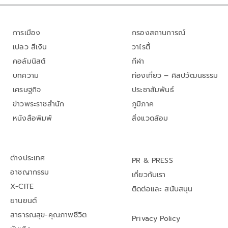
การเมือง
กรองสถานการณ์
เปลว สีเงิน
วาไรตี้
คอลัมนิสต์
กีฬา
บทความ
ท่องเที่ยว – ศิลปวัฒนธรรม
เศรษฐกิจ
ประชาสัมพันธ์
ข่าวพระราชสำนัก
ภูมิภาค
หนังสือพิมพ์
สิ่งแวดล้อม
ต่างประเทศ
PR & PRESS
อาชญากรรม
เกี่ยวกับเรา
X-CITE
ติดต่อและ สนับสนุน
ยานยนต์
สาธารณสุข-คุณภาพชีวิต
Privacy Policy