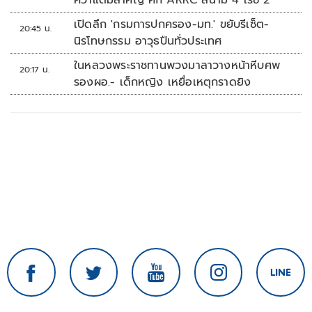
คว้าแต้มสำคัญ ศึก ARRC สนาม 4 เรซ 2
เปิดลึก 'กรมการปกครอง-มท.' ขยับรีเซ็ต-
20:45 น.
นิรโทษกรรม อาวุธปืนทั่วประเทศ
ในหลวงพระราชทานพวงมาลาวางหน้าหีบศพ
20:17 น.
รองผอ.- เด็กหญิง เหยื่อเหตุกราดยิง