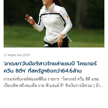
13 พฤษภาคม 2569
'อาฒยา'จับมือ9สาวไทยล่าแชมป์ 'โครเกอร์
ควีน ซิตีฯ' ที่สหรัฐฯชิงกว่า64.6ล้าน
การแข่งขันกอล์ฟแอลพีจีเอ รายการ “โครเกอร์ ควีน ซิตี แชม
เปียนชิพ พรีเซนเต็ด บาย พี แอนด์ จี” ชิงเงินรางวัลรวม 2 ล้าน
ดอลลาร์สหรัฐหรือราว 64.6 ล้านบาท ที่สนามแมกเคทีวาห์ คัน
ทรี คลับ ชานเมืองซินซินเนติ รัฐโอไฮโอ ประเทศสหรัฐอเมริกา
ระหว่างวันที่ 14-17 พฤษภาคม 2569 โดยที่ ชาร์ลีย์ ฮัลล์ โปร