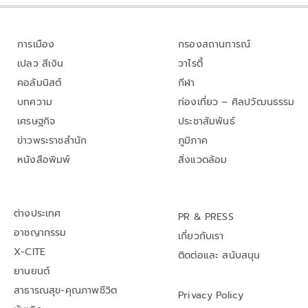
การเมือง
กรองสถานการณ์
เปลว สีเงิน
วาไรตี้
คอลัมนิสต์
กีฬา
บทความ
ท่องเที่ยว – ศิลปวัฒนธรรม
เศรษฐกิจ
ประชาสัมพันธ์
ข่าวพระราชสำนัก
ภูมิภาค
หนังสือพิมพ์
สิ่งแวดล้อม
ต่างประเทศ
PR & PRESS
อาชญากรรม
เกี่ยวกับเรา
X-CITE
ติดต่อและ สนับสนุน
ยานยนต์
สาธารณสุข-คุณภาพชีวิต
Privacy Policy