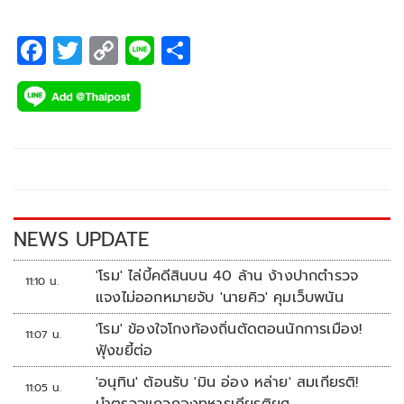
F
T
C
Li
S
ac
wi
o
n
h
e
tt
p
e
ar
b
er
y
e
o
Li
o
n
k
k
NEWS UPDATE
'โรม' ไล่บี้คดีสินบน 40 ล้าน ง้างปากตำรวจ
11:10 น.
แจงไม่ออกหมายจับ 'นายคิว' คุมเว็บพนัน
'โรม' ข้องใจโกงท้องถิ่นตัดตอนนักการเมือง!
11:07 น.
ฟุ้งขยี้ต่อ
'อนุทิน' ต้อนรับ 'มิน อ่อง หล่าย' สมเกียรติ!
11:05 น.