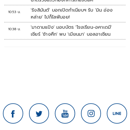
นำตรวจแถวกองทหารเกียรติยศ
'รังสิมันต์' บอกเปิดทำเนียบฯ รับ 'มิน อ่อง
10:53 น.
หล่าย' ไปก็ไลฟ์บอย!
'มาดามแป้ง' มอบบัตร 'โรงเรียน-อคาเดมี'
10:38 น.
เชียร์ 'ช้างศึก' พบ 'เมียนมา' บอลอาเซียน