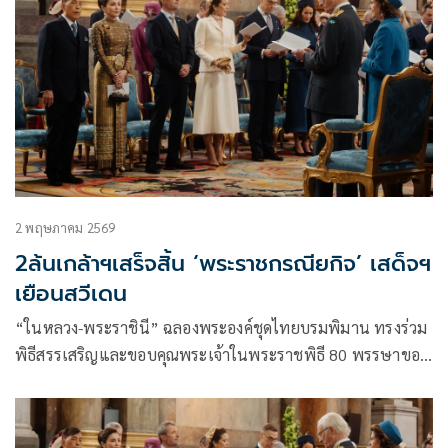
2 พฤษภาคม 2569
2ล้นเกล้าฯเสร็จสิ้น ‘พระราชกรณียกิจ’ เสด็จฯ
เยือนสวีเดน
“ในหลวง-พระราชินี” ฉลองพระองค์ชุดไทยบรมพิมาน ทรงร่วม
พิธีสรรเสริญและขอบคุณพระเจ้าในพระราชพิธี 80 พรรษาของ
สมเด็จพระราชาธิบดีคาร์ล ที่ 16 กุสตาฟแห่งสวีเดน