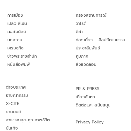
การเมือง
กรองสถานการณ์
เปลว สีเงิน
วาไรตี้
คอลัมนิสต์
กีฬา
บทความ
ท่องเที่ยว – ศิลปวัฒนธรรม
เศรษฐกิจ
ประชาสัมพันธ์
ข่าวพระราชสำนัก
ภูมิภาค
หนังสือพิมพ์
สิ่งแวดล้อม
ต่างประเทศ
PR & PRESS
อาชญากรรม
เกี่ยวกับเรา
X-CITE
ติดต่อและ สนับสนุน
ยานยนต์
สาธารณสุข-คุณภาพชีวิต
Privacy Policy
บันเทิง