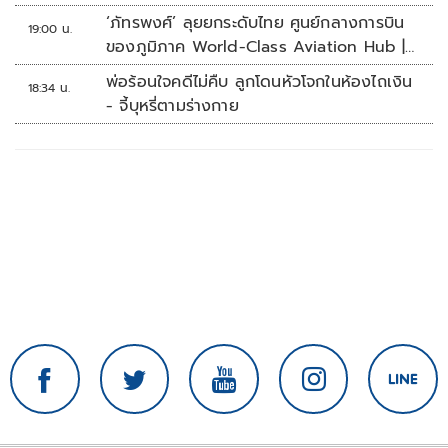
‘ภัทรพงศ์’ ลุยยกระดับไทย ศูนย์กลางการบิน
19:00 น.
ของภูมิภาค World-Class Aviation Hub |
ห้องข่าวไทยโพสต์สุดสัปดาห์
พ่อร้อนใจคดีไม่คืบ ลูกโดนหัวโจกในห้องไถเงิน
18:34 น.
- จี้บุหรี่ตามร่างกาย