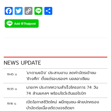
F
T
C
Li
S
ac
wi
o
n
h
e
tt
p
e
ar
b
er
y
e
o
Li
o
n
k
k
NEWS UPDATE
'มาดามแป้ง' ประสานงาน ลดค่าบัตรเข้าชม
19:45 น.
'ช้างศึก' ตั้งแต่รอบรองฯ บอลอาเซียน
นายกฯ ประกาศความสำเร็จโครงการ 74 วัน
19:35 น.
74 ล้านแคลฯ พร้อมโชว์เต้นแอโรบิก
เปิดโอกาสชีวิตใหม่ ผนึกชุมชน-ฝ่ายปกครอง
19:16 น.
บำบัดต่อเนื่องตัดวงจรติดยา