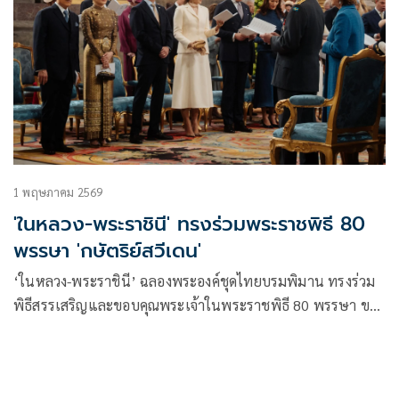
1 พฤษภาคม 2569
'ในหลวง-พระราชินี' ทรงร่วมพระราชพิธี 80
พรรษา 'กษัตริย์สวีเดน'
‘ในหลวง-พระราชินี’ ฉลองพระองค์ชุดไทยบรมพิมาน ทรงร่วม
พิธีสรรเสริญและขอบคุณพระเจ้าในพระราชพิธี 80 พรรษา ของ
สมเด็จพระราชาธิบดีคาร์ล ที่ 16 กุสตาฟแห่งสวีเดน