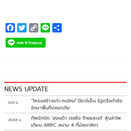
การ หัวข้อ “Gen Z แบบไหน…ที่ HR มองหา?”
F
T
C
Li
S
ac
wi
o
n
h
e
tt
p
e
ar
b
er
y
e
o
Li
o
n
k
k
NEWS UPDATE
“โครงสร้างเก่า-คนใหม่”บีอาร์เอ็น รัฐตรึงกำลัง
0:01 น.
รักษาพื้นที่ปลอดภัย
ทัพนักบิด 'ฮอนด้า เรซซิ่ง ไทยแลนด์' ลุ้นล่าโพ
20:43 น.
เดียม ARRC สนาม 4 ที่มัลดาลิกา