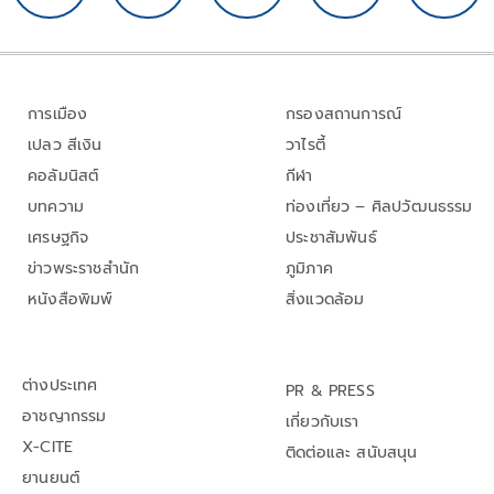
การเมือง
กรองสถานการณ์
เปลว สีเงิน
วาไรตี้
คอลัมนิสต์
กีฬา
บทความ
ท่องเที่ยว – ศิลปวัฒนธรรม
เศรษฐกิจ
ประชาสัมพันธ์
ข่าวพระราชสำนัก
ภูมิภาค
หนังสือพิมพ์
สิ่งแวดล้อม
ต่างประเทศ
PR & PRESS
อาชญากรรม
เกี่ยวกับเรา
X-CITE
ติดต่อและ สนับสนุน
ยานยนต์