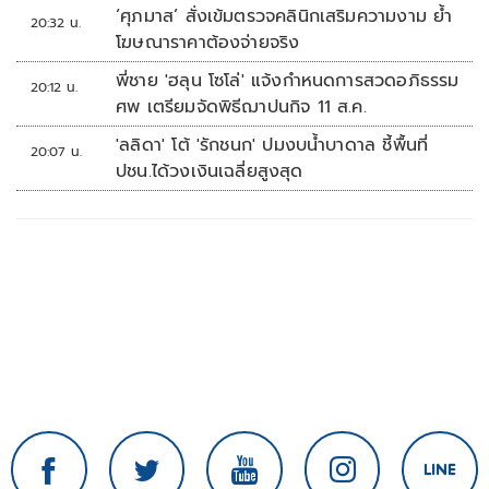
‘ศุภมาส’ สั่งเข้มตรวจคลินิกเสริมความงาม ย้ำ
20:32 น.
โฆษณาราคาต้องจ่ายจริง
พี่ชาย 'ฮลุน โซโล่' แจ้งกำหนดการสวดอภิธรรม
20:12 น.
ศพ เตรียมจัดพิธีฌาปนกิจ 11 ส.ค.
'ลลิดา' โต้ 'รักชนก' ปมงบน้ำบาดาล ชี้พื้นที่
20:07 น.
ปชน.ได้วงเงินเฉลี่ยสูงสุด