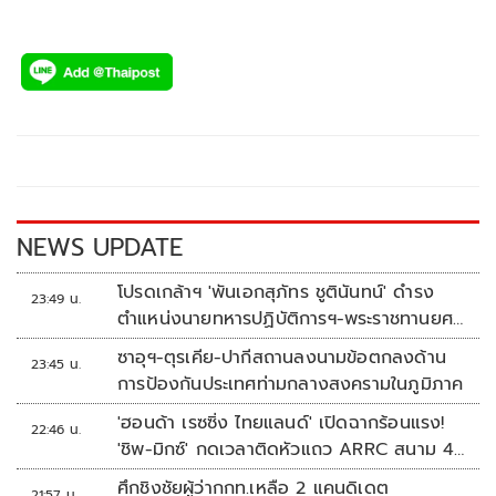
NEWS UPDATE
โปรดเกล้าฯ 'พันเอกสุภัทร ชูตินันทน์' ดำรง
23:49 น.
ตำแหน่งนายทหารปฏิบัติการฯ-พระราชทานยศ
'พลตรี'
ซาอุฯ-ตุรเคีย-ปากีสถานลงนามข้อตกลงด้าน
23:45 น.
การป้องกันประเทศท่ามกลางสงครามในภูมิภาค
'ฮอนด้า เรซซิ่ง ไทยแลนด์' เปิดฉากร้อนแรง!
22:46 น.
'ชิพ-มิกซ์' กดเวลาติดหัวแถว ARRC สนาม 4
ที่มัลดาลิกา
ศึกชิงชัยผู้ว่ากกท.เหลือ 2 แคนดิเดต
21:57 น.