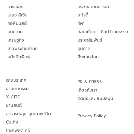
การเมือง
กรองสถานการณ์
เปลว สีเงิน
วาไรตี้
คอลัมนิสต์
กีฬา
บทความ
ท่องเที่ยว – ศิลปวัฒนธรรม
เศรษฐกิจ
ประชาสัมพันธ์
ข่าวพระราชสำนัก
ภูมิภาค
หนังสือพิมพ์
สิ่งแวดล้อม
ต่างประเทศ
PR & PRESS
อาชญากรรม
เกี่ยวกับเรา
X-CITE
ติดต่อและ สนับสนุน
ยานยนต์
สาธารณสุข-คุณภาพชีวิต
Privacy Policy
บันเทิง
ไทยโพสต์ ทีวี