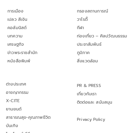
การเมือง
กรองสถานการณ์
เปลว สีเงิน
วาไรตี้
คอลัมนิสต์
กีฬา
บทความ
ท่องเที่ยว – ศิลปวัฒนธรรม
เศรษฐกิจ
ประชาสัมพันธ์
ข่าวพระราชสำนัก
ภูมิภาค
หนังสือพิมพ์
สิ่งแวดล้อม
ต่างประเทศ
PR & PRESS
อาชญากรรม
เกี่ยวกับเรา
X-CITE
ติดต่อและ สนับสนุน
ยานยนต์
สาธารณสุข-คุณภาพชีวิต
Privacy Policy
บันเทิง