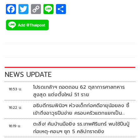
F
T
C
Li
S
ac
wi
o
n
h
e
tt
p
e
ar
b
er
y
e
o
Li
o
n
k
k
NEWS UPDATE
โปรดเกล้าฯ ถอดถอน 62 ตุลาการศาลทหาร
16:53 น.
สูงสุด แต่งตั้งใหม่ 51 ราย
อธิบดีกรมพินิจฯ ห่วงเด็กก่อคดีอายุน้อยลง ชี้
16:22 น.
เข้าถึงอาวุธปืนง่าย ครอบครัวแตกแยกเป็น
ชนวนสำคัญ
ตะลึง! ค้นบ้านมือยิง รร.เทพศิรินทร์ พบใช้ปืนปู่
16:19 น.
ก่อเหตุ-คอมฯ ซุก 5 คลิปกราดยิง