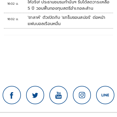
ให้จริง! ประธานชมรมกำนันฯ รับได้ลดวาระเหลือ
16:02 น.
5 ปี วอนฟื้นกองทุนสตรีอำเภอละล้าน
'ซาลาห์' ตัวเปิดกับ 'แทร็บซอนสปอร์' ต่อหน้า
16:02 น.
แฟนบอลเรือนหมื่น