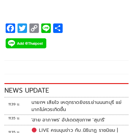
ระหว่างวันที่ 26 – 30 ตุลาคม 2565
F
T
C
Li
S
ac
wi
o
n
h
e
tt
p
e
ar
b
er
y
e
o
Li
o
n
k
k
NEWS UPDATE
นายกฯ เสียใจ เหตุกราดยิงรร.ย่านนนทบุรี แย่
11:39 น.
มากไม่ควรเกิดขึ้น
11:35 น.
'ฮาย อาภาพร' อัปเดตสุขภาพ 'สุนารี'
LIVE ครบมุมข่าว กับ..นิธินาฏ ราชนิยม |
11:35 น.