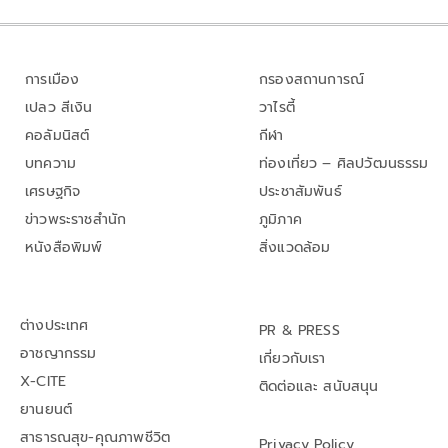
การเมือง
กรองสถานการณ์
เปลว สีเงิน
วาไรตี้
คอลัมนิสต์
กีฬา
บทความ
ท่องเที่ยว – ศิลปวัฒนธรรม
เศรษฐกิจ
ประชาสัมพันธ์
ข่าวพระราชสำนัก
ภูมิภาค
หนังสือพิมพ์
สิ่งแวดล้อม
ต่างประเทศ
PR & PRESS
อาชญากรรม
เกี่ยวกับเรา
X-CITE
ติดต่อและ สนับสนุน
ยานยนต์
สาธารณสุข-คุณภาพชีวิต
Privacy Policy