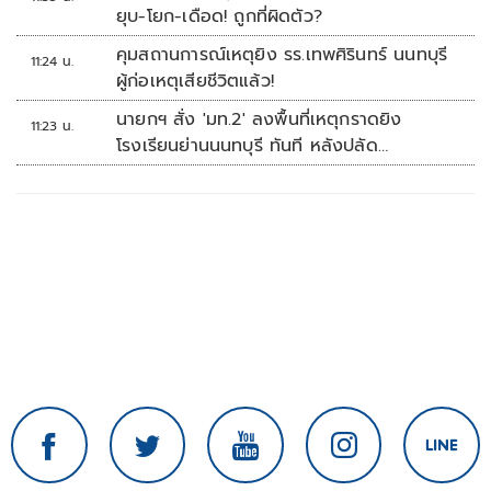
ยุบ-โยก-เดือด! ถูกที่ผิดตัว?
คุมสถานการณ์เหตุยิง รร.เทพศิรินทร์ นนทบุรี
11:24 น.
ผู้ก่อเหตุเสียชีวิตแล้ว!
นายกฯ สั่ง 'มท.2' ลงพื้นที่เหตุกราดยิง
11:23 น.
โรงเรียนย่านนนทบุรี ทันที หลังปลัด
มท.รายงานความคืบหน้า