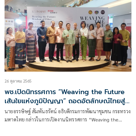
26 ตุลาคม 2565
พช.เปิดนิทรรศการ “Weaving the Future
เส้นใยแห่งภูมิปัญญา” ถอดอัตลักษณ์ไทยสู่
สากล มุ่งขยายตลาดเล็งต่อยอดโครงการในปี
นายอรรษิษฐ์ สัมพันธรัตน์ อธิบดีกรมการพัฒนาชุมชน กระทรวง
ต่อไป
มหาดไทย กล่าวในการเปิดงานนิทรรศการ “Weaving the
Future เส้นใยแห่งภูมิปัญญา”การแสดงผลงานการออกแบบและ
พัฒนาผลิตภัณฑ์ผ้าไทย ถอดอัตลักษณ์ภูมิปัญญาไทยสู่สากล