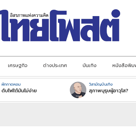
เศรษฐกิจ
ต่างประเทศ
บันเทิง
หนังสือพิม
ผักกาดหอม
วิสามัญบันเทิง
ดับไฟใต้มันไม่ง่าย
สุภาพบุรุษผู้อาวุโส?