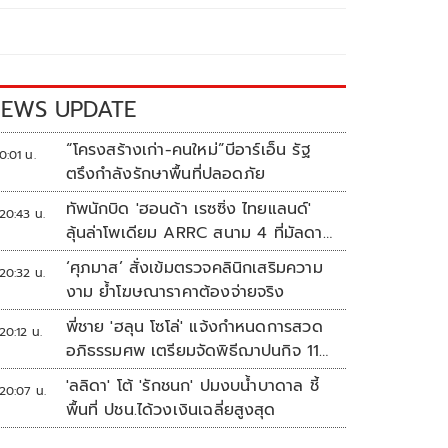
EWS UPDATE
“โครงสร้างเก่า-คนใหม่”บีอาร์เอ็น รัฐ
0:01 น.
ตรึงกำลังรักษาพื้นที่ปลอดภัย
ทัพนักบิด 'ฮอนด้า เรซซิ่ง ไทยแลนด์'
20:43 น.
ลุ้นล่าโพเดียม ARRC สนาม 4 ที่มัลดาลิ
กา
‘ศุภมาส’ สั่งเข้มตรวจคลินิกเสริมความ
20:32 น.
งาม ย้ำโฆษณาราคาต้องจ่ายจริง
พี่ชาย 'ฮลุน โซโล่' แจ้งกำหนดการสวด
20:12 น.
อภิธรรมศพ เตรียมจัดพิธีฌาปนกิจ 11
ส.ค.
'ลลิดา' โต้ 'รักชนก' ปมงบน้ำบาดาล ชี้
20:07 น.
พื้นที่ ปชน.ได้วงเงินเฉลี่ยสูงสุด