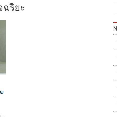
ัจฉริยะ
N
าย
ยะ