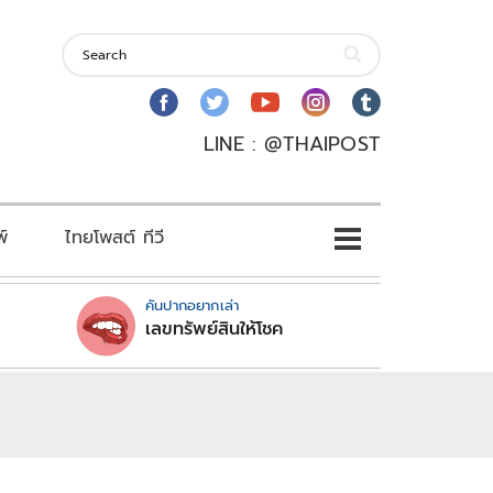
LINE : @THAIPOST
พ์
ไทยโพสต์ ทีวี
คันปากอยากเล่า
เลขทรัพย์สินให้โชค