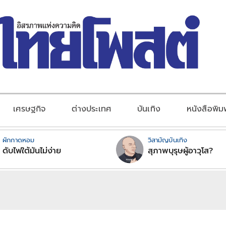
เศรษฐกิจ
ต่างประเทศ
บันเทิง
หนังสือพิม
ผักกาดหอม
วิสามัญบันเทิง
ดับไฟใต้มันไม่ง่าย
สุภาพบุรุษผู้อาวุโส?