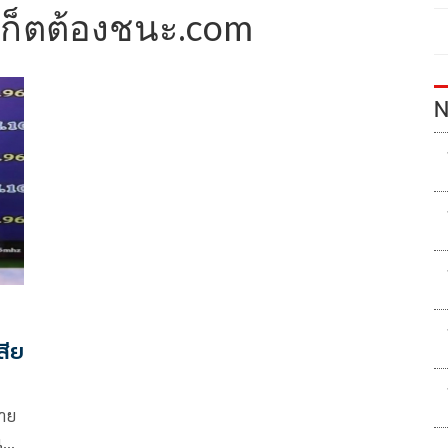
ก็ตต้องชนะ.com
N
สีย
ราย
เข้า