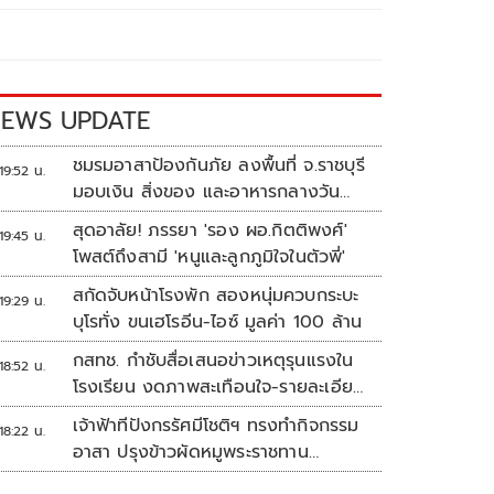
EWS UPDATE
ชมรมอาสาป้องกันภัย ลงพื้นที่ จ.ราชบุรี
19:52 น.
มอบเงิน สิ่งของ และอาหารกลางวัน
แก่โรงเรียนบ้านหนองน้ำใส
สุดอาลัย! ภรรยา 'รอง ผอ.กิตติพงศ์'
19:45 น.
โพสต์ถึงสามี 'หนูและลูกภูมิใจในตัวพี่'
สกัดจับหน้าโรงพัก สองหนุ่มควบกระบะ
19:29 น.
บุโรทั่ง ขนเฮโรอีน-ไอซ์ มูลค่า 100 ล้าน
กสทช. กำชับสื่อเสนอข่าวเหตุรุนแรงใน
18:52 น.
โรงเรียน งดภาพสะเทือนใจ-รายละเอียด
เสี่ยงเลียนแบบ
เจ้าฟ้าทีปังกรรัศมีโชติฯ ทรงทำกิจกรรม
18:22 น.
อาสา ปรุงข้าวผัดหมูพระราชทาน
ประชาชน