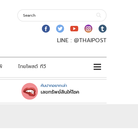
LINE : @THAIPOST
พ์
ไทยโพสต์ ทีวี
คันปากอยากเล่า
เลขทรัพย์สินให้โชค