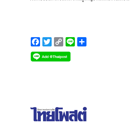
โรงพยาบาลได้เลย
F
T
C
Li
S
ac
wi
o
n
h
e
tt
p
e
ar
b
er
y
e
o
Li
o
n
k
k