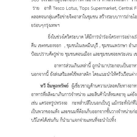
SOS
ซึ่งร่วมกับผู้ประกอบการด้
านอาหาร ห้างสรรพสินค้า ร้านส
ราย อาทิ
Tesco Lotus, Tops Supermarket, Central F
ตลอดจนกลุ่มเครือข่ายจิ
ตอาสาในชุมชน สร้างระบบ"การถ่ายโอ
ยรอบๆกรุ
งเทพฯ
ยิ่งในช่วงโควิดระบาด ได้มีการนำร่องโครงการอย่างเร่
ดีน เขตหนองจอก
,
ชุมชนในเขตมีนบุรี
,
ชุมชนแพรกษา อำเ
ป้อมปราบศัตรูพ่าย ชุมชนดอนเมือง และชุมชนซอยพระเจน เขต
อาหารส่วนเกินเหล่านี้ ถูกนำมาประกอบเป็นอาหารใหม่
นอกจากนี้ ยังส่งเสริมลดใช้พลาสติก โดยแนะนำให้ครัวเรือน
ทวี อิ่มพูลทรัพย์
ผู้เชี่ยวชาญด้านความปลอดภั
ยทางอา
อาหารที่ผลิตมาเกินการจำหน่
าย และสินค้าใกล้หมดอายุ แต่ยั
เช่น แครอทรูปทรงงอ กะหล่ำปลีใบนอกเป็นรู แม้กระทั่งไก่ที่ไ
เป็นพวกของแห้ง และขนมที่ต้องเก็บออกจากชั้
นวางจำหน่ายก่อ
บริโภคได้เช่นกัน ก็นำมาแจกจ่ายแทนที่จะนำไปทิ้ง