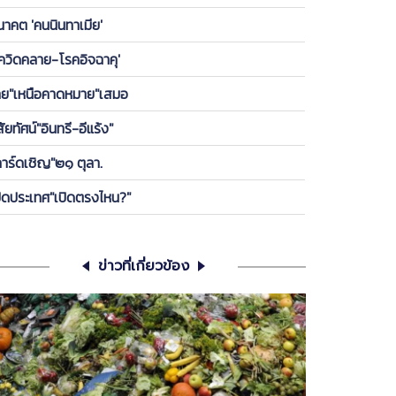
องพรรค ให้ลูกกบ-ลูกเขียดในพรรคได้เกาะ วันนี้ ขอคุย
นาคต 'คนนินทาเมีย'
เครียดซักนิด
โควิดคลาย-โรคอิจฉาคุ'
ทย"เหนือคาดหมาย"เสมอ
สัยทัศน์"อินทรี-อีแร้ง"
การ์ดเชิญ"๒๑ ตุลา.
ปิดประเทศ"เปิดตรงไหน?"
ข่าวที่เกี่ยวข้อง