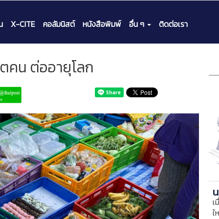
น
X-CITE
คอลัมนิสต์
หนังสือพิมพ์
อื่น ๆ
ติดต่อเรา
ิตคน ต่ออายุโลก
น
เม
ใ