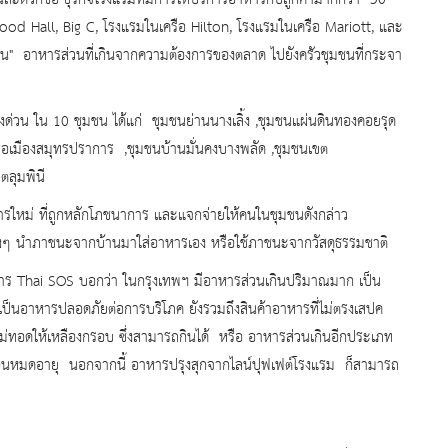
ะดวกซื้อ ธุรกิจโรงแรมที่มีการให้บริ
การอาหารกับลูกค้ามากกว่า
50
ood Hall, Big C,
โรงแรมในเครือ
Hilton,
โรงแรมในเครือ
Mariott,
และ
น" อาหารส่วนที่เกินจากความต้
องการของตลาด ไปยังครัวชุมชนที่กระจา
งด่วน ใน
10
ชุมชน ได้แก่ ชุมชนย่านนางเลิ้ง
,
ชุมชนแผ่นดินทองคอยรุด
ภอเมืองสมุทรปราการ
,
ชุมชนบ้านมั่นคงบางพลัด
,
ชุมชนเขต
ลุมพินี
 ที่ถูกหลักโภชนาการ และแจกจ่ายให้คนในชุมชนดังกล่าว
ต่างๆ นำภาชนะจากบ้านมาใส่อาหารเอง หรือใช้ภาชนะจากวัสดุธรรมชาติ
หาร
Thai SOS
บอกว่า ในกรุงเทพฯ มีอาหารส่วนเกินปริมาณมาก เป็น
งเป็นอาหารปลอดภัยต่
อการบริโภค ยังรวมถึงสินค้าอาหารที่ไม่
ตรงเสปค
ม่ทอดให้เหลื
องกรอบ ซึ่งสามารถกินได้ หรือ อาหารส่วนเกินอีกประเภท
นหมดอายุ นอกจากนี้ อาหารปรุงสุกจากไลน์ปุฟเฟต์
โรงแรม ก็สามารถ