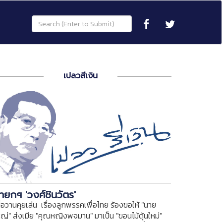
เปลวสีเงิน
ายกฯ 'วงศ์ชินวัตร'
ื่อวานคุยเล่น เรื่องลูกพรรคเพื่อไทย ร้องขอให้ "นาย
หญ่" ส่งเมีย "คุณหญิงพจมาน" มาเป็น "ขอนไม้ดุ้นใหม่"