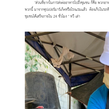
"
ส่วนที่ยากในการส่งต่
ออาหารไปถึงชุมชน ก็คือ พวกอาห
พวกนี้ มาจากซุปเปอร์มาร์เก็ตหรื
อโรงแรมแล้ว ต้องเก็บในรถห้อง
ชุมชนได้เสร็จภายใน
24
ชั่วโมง " ทวี เล่า