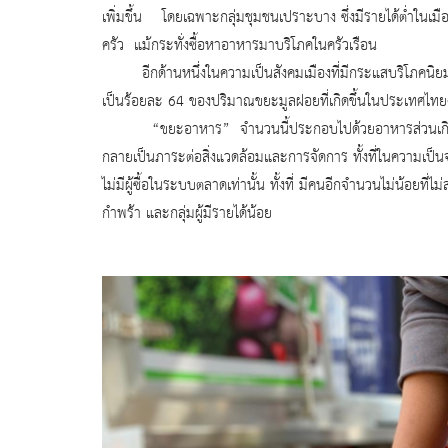
เพิ่มขึ้น โดยเฉพาะกลุ่มชุมชนเปราะบาง ซึ่งมีรายได้ต่ำในเมือ
ครั
ว แม้กระทั่งซื้อหาอาหารมาบริ
โภคในครัวเรือน
อีกด้านหนึ่งในความเป็นสังคมเมื
องที่มีกระแสบริโภคนิย
เป็นร้อยละ
64
ของปริมาณขยะมูลฝอยที่เกิดขึ้
นในประเทศไทยต
“
ขยะอาหาร” จำนวนนี้ประกอบไปด้วยอาหารส่
วนเก
กลายเป็นภาระต่อสิ่งแวดล้
อมและการจัดการ ทั้งที่ในความเป็นจ
ไม่มีผู้
ซื้อในระบบตลาดเท่านั้น ทั้งที่ มีคนอีกจำนวนไม่น้อยที่ไม่
กำพร้า และกลุ่มผู้มีรายได้น้อย