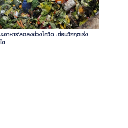
ยะอาหาร’ลดลงช่วงโควิด : ซ่อนวิกฤตเร่ง
้ไข