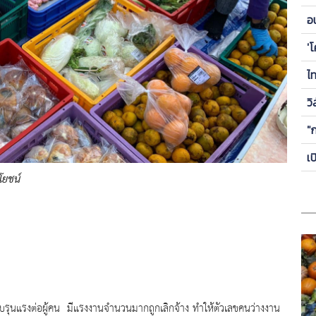
ข
อ
ซี
'
ไ
วิ
"
เ
โยชน์
รุนแรงต่อผู้คน มีแรงงานจำนวนมากถูกเลิกจ้าง ทำให้ตัวเลขคนว่างงาน