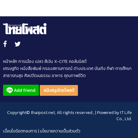
หน้าหลัก
การเมือง
เปลว สีเงิน
X-CITE
คอลัมนิสต์
เศรษฐกิจ
หนังสือพิมพ์
กรองสถานการณ์
ต่างประเทศ
บันเทิง
กีฬา
การศึกษา
สาธารณสุข
ศิลปวัฒนธรรม
อาหาร
คุณภาพชีวิต
สนับสนุนไทยโพสต์
Copyright© thaipost.net, All rights reserved., | Powered by
IT Life
Co., Ltd.
เงื่อนไขข้อตกลงการ
|
นโยบายความเป็นส่วนตัว