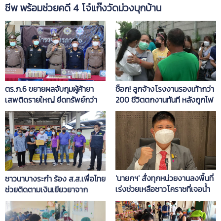
ชีพ พร้อมช่วยคดี 4 โจ๋แก๊งวัดม่วงบุกบ้าน
ตร.ภ.6 ขยายผลจับกุมผู้ค้ายา
ช็อก! ลูกจ้างโรงงานรองเท้ากว่า
เสพติดรายใหญ่ ยึดทรัพย์กว่า
200 ชีวิตตกงานทันที หลังถูกไฟ
60 ล้านบาท
ไหม้ประกาศเลิกกิจการ
'นายกฯ' สั่งทุกหน่วยงานลงพื้นที่
ชาวนาบางระกำ ร้อง ส.ส.เพื่อไทย
เร่งช่วยเหลือชาวโคราชที่เจอน้ำ
ช่วยติดตามเงินเยียวยาจาก
ท่วม
รัฐบาล