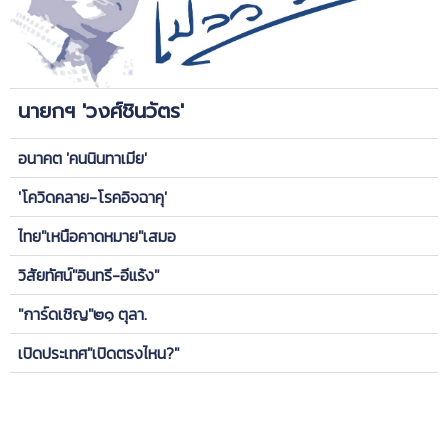
นายกฯ 'วงศ์ชินวัตร'
อนาคต 'คนนินทาเมีย'
'โควิดคลาย-โรคอิจฉาคุ'
ไทย"เหนือคาดหมาย"เสมอ
วิสัยทัศน์"อินทรี-อีแร้ง"
"การ์ดเชิญ"๒๑ ตุลา.
เปิดประเทศ"เปิดตรงไหน?"