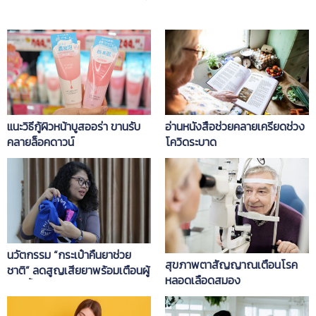
แนะวิธีกู้ผิวหน้าบูสออร่า ขานรับ
อ่านหนังสือช่วยคลายเครียดช่วง
คลายล็อคดาวน์
โควิดระบาด
นวัตกรรม “กระเป๋าคืนยาช่วย
สุขภาพตาสัญญาณเตือนโรค
ชาติ” ลดสูญเสียยาพร้อมเตือนผู้
หลอดเลือดสมอง
ป่วยขี้ลืม