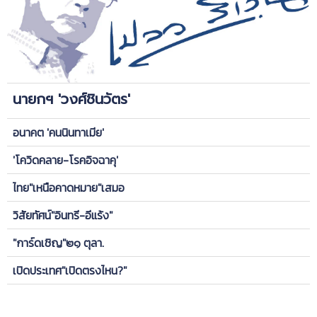
นายกฯ 'วงศ์ชินวัตร'
อนาคต 'คนนินทาเมีย'
'โควิดคลาย-โรคอิจฉาคุ'
ไทย"เหนือคาดหมาย"เสมอ
วิสัยทัศน์"อินทรี-อีแร้ง"
"การ์ดเชิญ"๒๑ ตุลา.
เปิดประเทศ"เปิดตรงไหน?"