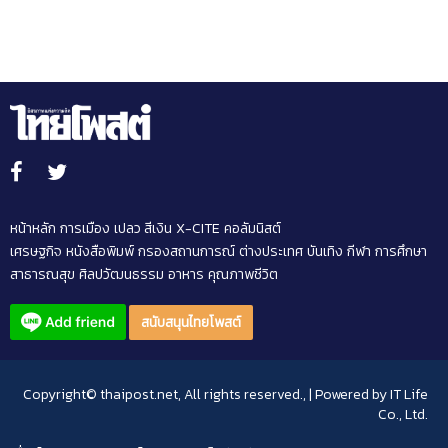
หน้าหลัก
การเมือง
เปลว สีเงิน
X-CITE
คอลัมนิสต์
เศรษฐกิจ
หนังสือพิมพ์
กรองสถานการณ์
ต่างประเทศ
บันเทิง
กีฬา
การศึกษา
สาธารณสุข
ศิลปวัฒนธรรม
อาหาร
คุณภาพชีวิต
สนับสนุนไทยโพสต์
Copyright© thaipost.net, All rights reserved., | Powered by
IT Life
Co., Ltd.