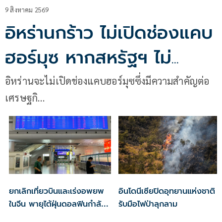
9 สิงหาคม 2569
อิหร่านกร้าว ไม่เปิดช่องแคบ
ฮอร์มุซ หากสหรัฐฯ ไม่
ปฏิบัติตามเงื่อนไขทั้งหมด
อิหร่านจะไม่เปิดช่องแคบฮอร์มุซซึ่งมีความสำคัญต่อ
เศรษฐกิ…
ยกเลิกเที่ยวบินและเร่งอพยพ
อินโดนีเซียปิดอุทยานแห่งชาติ
ในจีน พายุไต้ฝุ่นดอลฟินกำลัง
รับมือไฟป่าลุกลาม
ใกล้เข้ามา