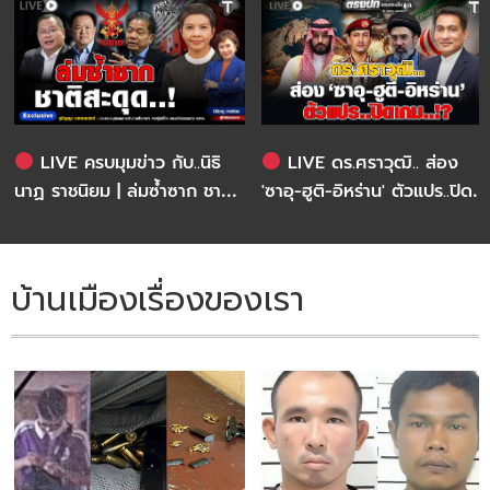
LIVE ครบมุมข่าว กับ..นิธิ
LIVE ดร.ศราวุฒิ.. ส่อง
นาฏ ราชนิยม | ล่มซ้ำซาก ชาติ
'ซาอุ-ฮูติ-อิหร่าน' ตัวแปร..ปิด
สะดุด..!
เกม..!? | ตรงปก ตรงประเด็น
กับ..สำราญ รอดเพชร
บ้านเมืองเรื่องของเรา