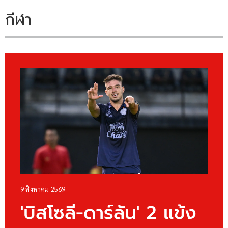
กีฬา
9 สิงหาคม 2569
'บิสโซลี-ดาร์ลัน' 2 แข้ง