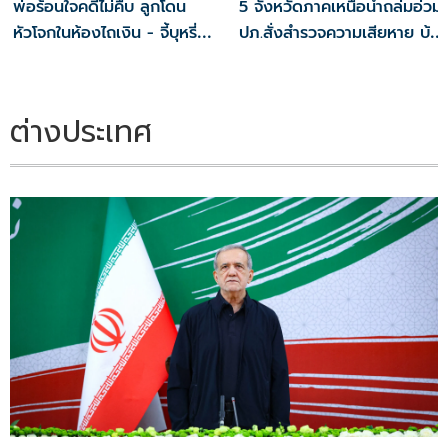
พ่อร้อนใจคดีไม่คืบ ลูกโดน
5 จังหวัดภาคเหนือน้ำถล่มอ่วม
หัวโจกในห้องไถเงิน - จี้บุหรี่
ปภ.สั่งสำรวจความเสียหาย บ้าน
ตามร่างกาย
เรือน- พื้นที่เกษตร
ต่างประเทศ