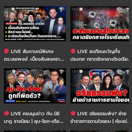
World-Class Aviation Hub |
ห้องข่าวไทยโพสต์สุดสัปดาห์
LIVE สัมภาษณ์พิเศษ
LIVE สะเทือนขวัญทั้ง
ดร.เลอพงษ์ .เบื้องลับสงคราม
ประเทศ กราดยิงกลางโรงเรียน
โหด .อิหร่านจะไม่แพ้.. .ระเบียบ
ดัง | ห้องข่าวไทยโพสต์
โลกใหม่ในตะวันออกกลาง…. |
อิสรภาพแห่งความคิด
กับ..สำราญ รอดเพชร
LIVE ครบมุมข่าว กับ..นิธิ
LIVE จริยธรรมพัง? ย้าย
นาฏ ราชนิยม | ยุบ-โยก-เดือด!
ข้าราชการตามใจชอบ | ห้องข่าว
ถูกที่ผิดตัว?
ไทยโพสต์