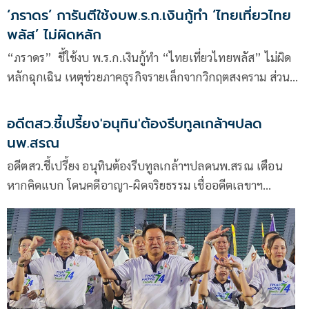
‘ภราดร’ การันตีใช้งบพ.ร.ก.เงินกู้ทำ ‘ไทยเที่ยวไทย
พลัส’ ไม่ผิดหลัก
“ภราดร” ชี้ใช้งบ พ.ร.ก.เงินกู้ทำ “ไทยเที่ยวไทยพลัส” ไม่ผิด
หลักฉุกเฉิน เหตุช่วยภาคธุรกิจรายเล็กจากวิกฤตสงคราม ส่วน
ไทยช่วยไทยพลัสเฟส 2 ต้องให้ “เอกนิติ” ตัดสินใจเดินหน้า
โครงการ
อดีตสว.ชี้เปรี้ยง'อนุทิน'ต้องรีบทูลเกล้าฯปลด
นพ.สรณ
อดีตสว.ชี้เปรี้ยง อนุทินต้องรีบทูลเกล้าฯปลดนพ.สรณ เตือน
หากคิดแบก โดนคดีอาญา-ผิดจริยธรรม เชื่ออดีตเลขาฯ
ปธ.กสทช.ชิงลาออกด่วน เพราะได้สัญญาณพิเศษ