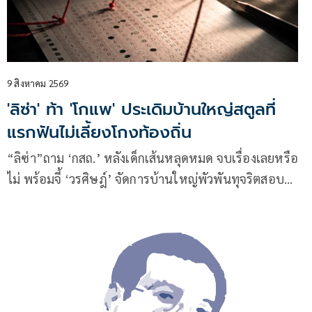
9 สิงหาคม 2569
'ลิซ่า' ท้า 'โกแพ' ประเดิมบ้านใหญ่สตูลที่
แรกฟันไม่เลี้ยงโกงท้องถิ่น
“ลิซ่า”ถาม ‘กสถ.’ หลังเด็กเส้นหลุดหมด จบเรื่องเลยหรือ
ไม่ พร้อมจี้ ‘วรศิษฎ์’ จัดการบ้านใหญ่พัวพันทุจริตสอบ
ท้องถิ่น ท้าเริ่มจากสตูลก่อนเลย