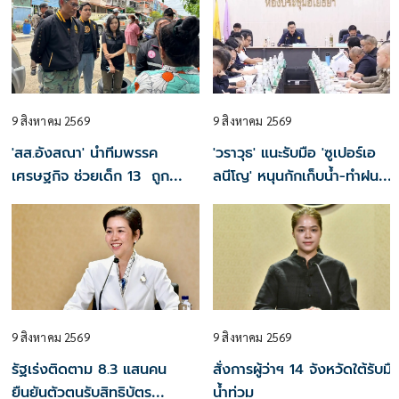
9 สิงหาคม 2569
9 สิงหาคม 2569
'สส.อังสณา' นำทีมพรรค
'วราวุธ' แนะรับมือ 'ซูเปอร์เอ
เศรษฐกิจ ช่วยเด็ก 13 ถูก
ลนีโญ' หนุนกักเก็บน้ำ-ทำฝน
ทำร้ายซ้ำซาก ประสานพม.เข้า
หลวง ดัน 'ทำนาเปียกสลับแห้ง'
คุ้มครอง
9 สิงหาคม 2569
9 สิงหาคม 2569
รัฐเร่งติดตาม 8.3 แสนคน
สั่งการผู้ว่าฯ 14 จังหวัดใต้รับมื
ยืนยันตัวตนรับสิทธิบัตร
น้ำท่วม