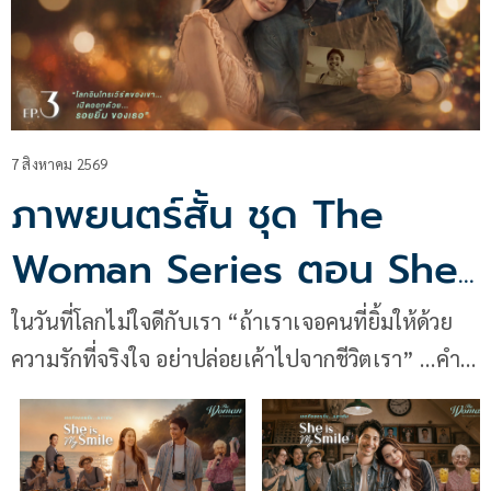
7 สิงหาคม 2569
ภาพยนตร์สั้น ชุด The
Woman Series ตอน She
is My Smile EP.3
ในวันที่โลกไม่ใจดีกับเรา “ถ้าเราเจอคนที่ยิ้มให้ด้วย
ความรักที่จริงใจ อย่าปล่อยเค้าไปจากชีวิตเรา” …คำ
พูดของพ่อยังคงก้องชัดในหัวของ “ลูกชาย” ที่เพิ่งสร้าง
รอยร้าวในความสัมพันธ์กับ “อัญญ่า” ด้วยความเข้าใจ
ผิดที่ตัวเขาคิดไปเอง ความฝันทั้งหมดที่ทั้งคู่เคยก่อร่าง