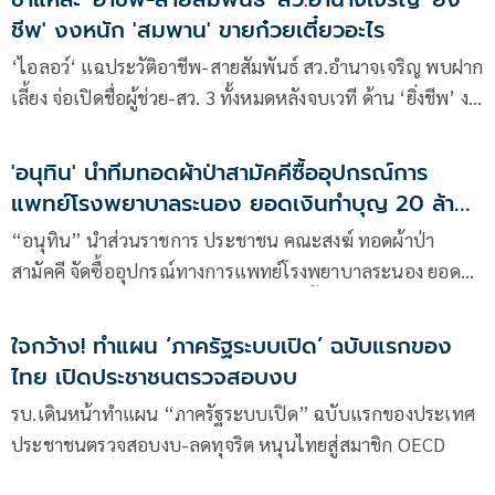
ชีพ' งงหนัก 'สมพาน' ขายก๋วยเตี๋ยวอะไร
‘ไอลอว์‘ แฉประวัติอาชีพ-สายสัมพันธ์ สว.อำนาจเจริญ พบฝาก
เลี้ยง จ่อเปิดชื่อผู้ช่วย-สว. 3 ทั้งหมดหลังจบเวที ด้าน ‘ยิ่งชีพ’ งง
สรุป ‘สมพาน’ ขายก๋วยเตี๋ยวอะไรกันแน่
'อนุทิน' นำทีมทอดผ้าป่าสามัคคีซื้ออุปกรณ์การ
แพทย์โรงพยาบาลระนอง ยอดเงินทำบุญ 20 ล้าน
บาท
“อนุทิน” นำส่วนราชการ ประชาชน คณะสงฆ์ ทอดผ้าป่า
สามัคคี จัดซื้ออุปกรณ์ทางการแพทย์โรงพยาบาลระนอง ยอด
เงิน 20 ล้านบาท ย้ำปัจจัยทุกบาทต้องใช้ซื้ออุปกรณ์ทางการ
แพทย์ 100% เท่านั้น ห้ามใช้ผิดวัตถุประสงค์
ใจกว้าง! ทำแผน ‘ภาครัฐระบบเปิด’ ฉบับแรกของ
ไทย เปิดประชาชนตรวจสอบงบ
รบ.เดินหน้าทำแผน “ภาครัฐระบบเปิด” ฉบับแรกของประเทศ
ประชาชนตรวจสอบงบ-ลดทุจริต หนุนไทยสู่สมาชิก OECD