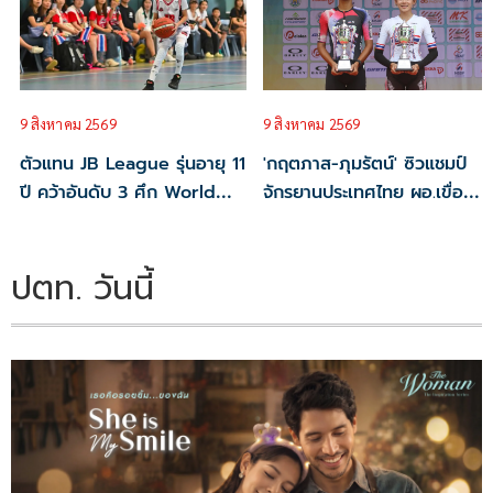
9 สิงหาคม 2569
9 สิงหาคม 2569
ตัวแทน JB League รุ่นอายุ 11
'กฤตภาส-ภุมรัตน์' ซิวแชมป์
ปี คว้าอันดับ 3 ศึก World
จักรยานประเทศไทย ผอ.เขื่อน
Youth Championship
ภูมิพล พร้อมรับเจ้าภาพต่อ ปี
2026 ที่สิงคโปร์
2570
ปตท. วันนี้