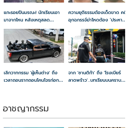
แกะรอยปืนมรณะ! นักเรียนเอา
ความยุติธรรมต้องเด็ดขาด คดี
มาจากไหน หลังเหตุสลด
อุกฉกรรจ์ฆ่าโหดต้อง ‘ประหาร
รร.เทพศิรินทร์ นนทบุรี
ชีวิต’ สถานเดียว!
เลิกวาทกรรม 'ผู้เห็นต่าง' ถึง
จาก 'ซานติก้า' ถึง 'โรงเบียร์
เวลาถอนรากถอนโคนโจรก่อการ
ลาดพร้าว'…บทเรียนบนคราบ
ร้าย!
น้ำตา
อาชญากรรม