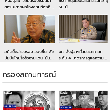
'หมอตุลย์' จ่อยื่นร้องเรียนนา
ขรก. หนุนเออร์ลี่รีไทร์เริ่มที่อายุ
ยกฯ ขยายผลโกงสอบท้องถิ่น
50 ปี
ย้อนไปถึงปี 2566
อดีตบิ๊กข่าวกรอง ของขึ้น! ซัด
มท. สั่งผู้ว่าฯทั่วประเทศ ยก
ปมบีบไทยรื้อรั้วชายแดน ‘มัน
ระดับ 4 มาตรการดูแลความ
เรื่องอะไรของมึง’
ปลอดภัยในสถานศึกษา
กรองสถานการณ์