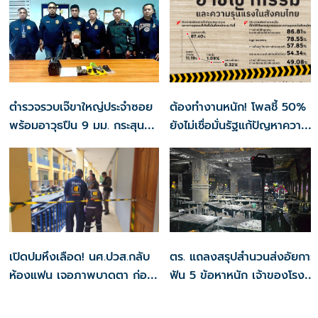
ตำรวจรวบเจ๊ขาใหญ่ประจำซอย
ต้องทำงานหนัก! โพลชี้ 50%
พร้อมอาวุธปืน 9 มม. กระสุน
ยังไม่เชื่อมั่นรัฐแก้ปัญหาความ
กว่า 100 นัด
รุนแรงและอาชญากรรม
เปิดปมหึงเลือด! นศ.ปวส.กลับ
ตร. แถลงสรุปสำนวนส่งอัยการ
ห้องแฟน เจอภาพบาดตา ก่อน
ฟัน 5 ข้อหาหนัก เจ้าของโรง
หนุ่มจีนดับสลด
เบียร์ลาดพร้าว