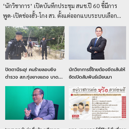
5 พันล้านยึดประเทศ
‘นักวิชาการ’ เปิดบันทึกประชุม สนช.ปี 60 ชี้มีการ
พูด-เปิดช่องฮั้ว-โกง สว. ตั้งแต่ออกแบบระบบเลือก
กันเอง ย้อนคำพูดมีระบบกามิกาเซ่-โค้ช-กาโพย ใช้ 5
พันล้านยึดประเทศได้
ปัตตานีระอุ! คนร้ายลอบยิง
นักวิชาการชี้ไทยต้องขีดเส้นให้
ตำรวจ สภ.ทุ่งยางแดง บาด
ชัดเปิดสัมพันธ์เมียนมา
เจ็บ จนท.เร่งติดตามผู้ก่อเหตุ