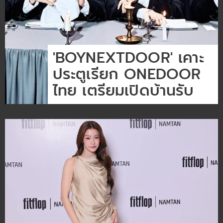
'BOYNEXTDOOR' เคาะ
ประตูเรียก ONEDOOR
ไทย เตรียมเปิดบ้านรับ
กริ่งดังแล้ว! ได้เวลาเปิดประตูต้อนรับเด็ก
ข้างบ้าน ในที่สุด ไอมี่ไทยแลนด์ (iMe
Thailand) ก็รักษาสัญญา พาบอยกรุ๊ปสุด
ฮอต BOYNEXTDOOR มากดกริ่งบุกหัวใจ
ONEDOOR (วันดอร์ – ชื่อแฟนคลับ) ชาว
ไทย พร้อมชวนทุกคนเปิดประตูรับความ
สนุก กับคอนเสิร์ตในประเทศไทย
BOYNEXTDOOR TOUR ‘KNOCK ON Vol.2’