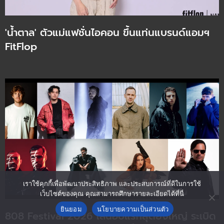
IN BANGKOK ปักหมุดความมันส์ไว้ในวัน
เสาร์ที่ 30 มกราคม 2570 เวลา 18.00 น. ณ
'น้ำตาล' ตัวแม่แฟชั่นไอคอน ขึ้นแท่นแบรนด์แอมฯ
อิมแพ็ค อารีน่า เมืองทองธานี
FitFlop
เราใช้คุกกี้เพื่อพัฒนาประสิทธิภาพ และประสบการณ์ที่ดีในการใช้
เว็บไซต์ของคุณ คุณสามารถศึกษารายละเอียดได้ที่นี่
ยินยอม
นโยบายความเป็นส่วนตัว
808 Festival 2026 ไลน์อัปแรกสุดยิ่งใหญ่ ระเบิด