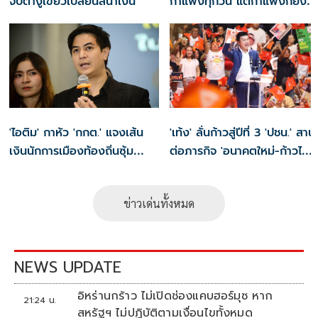
จับตางูเขียวเปลี่ยนสีน้ำเงิน
กำแพงทุกวัน แต่กำแพงก็ยัง
สูงขึ้น ถ้ายังคงวิ่งชนอยู่มันก็
เจ็บหัวอีก
'ไอติม' กาหัว 'กกต.' แจงเส้น
'เท้ง' ลั่นก้าวสู่ปีที่ 3 'ปชน.' สาน
เงินนักการเมืองท้องถิ่นซุ้ม
ต่อภารกิจ 'อนาคตใหม่-ก้าวไกล'
'สุขสมรวย'
ซัดระบอบสีน้ำเงิน ทำหลักนิติ
รัฐ-นิติธรรมสั่นคลอน
ข่าวเด่นทั้งหมด
NEWS UPDATE
อิหร่านกร้าว ไม่เปิดช่องแคบฮอร์มุซ หาก
21:24 น.
สหรัฐฯ ไม่ปฏิบัติตามเงื่อนไขทั้งหมด