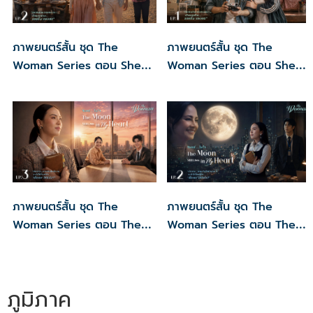
สร้างมาเกือบถูกทำลายลงหมดสิ้น แต่แล้วด้วย “รอย
ยิ้ม” ของใครบางคน ได้ช่วยนำทางให้ทั้งคู่มองเห็น
ภาพยนตร์สั้น ชุด The
ภาพยนตร์สั้น ชุด The
หนทางสว่าง ผ่านพ้นช่วงเวลาอันยากลำบาก ก่อนจะ
Woman Series ตอน She is
Woman Series ตอน She is
กลับมาเข้าใจ และร่วมกันสานฝันที่จะส่งมอบรอยยิ้ม
My Smile EP.2
My Smile EP.1
นั้นไปสู่ผู้คน เพื่อสร้างพลังและแรงบันดาลใจให้ทุก
ชีวิตได้ก้าวต่อไปอย่างมีความสุข
ภาพยนตร์สั้น ชุด The
ภาพยนตร์สั้น ชุด The
Woman Series ตอน The
Woman Series ตอน The
Moon Still Lives in My
Moon Still Lives in My
Heart Ep.3
Heart Ep.2
ภูมิภาค