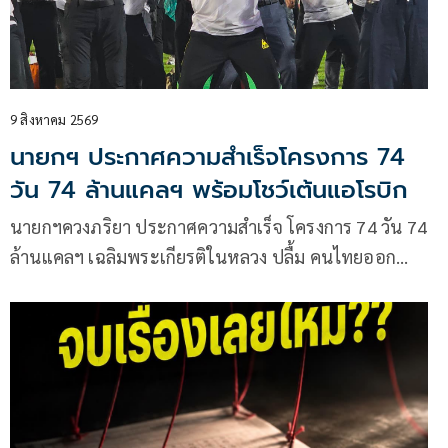
9 สิงหาคม 2569
นายกฯ ประกาศความสำเร็จโครงการ 74
วัน 74 ล้านแคลฯ พร้อมโชว์เต้นแอโรบิก
นายกฯควงภริยา ประกาศความสำเร็จ โครงการ 74 วัน 74
ล้านแคลฯ เฉลิมพระเกียรติในหลวง ปลื้ม คนไทยออก
กำลังกาย ชู “สุขภาพดี -สร้างเศรษฐกิจดี -สังคมมั่นคง“
ก่อนร่วมเต้นแอโรบิกสนุกสนาน