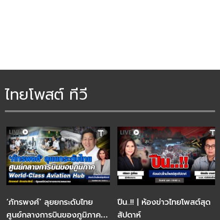
สวัสดิการแห่งรัฐ
ไทยโพสต์ ทีวี
‘ภัทรพงศ์’ ลุยยกระดับไทย
ปืน..!! | ห้องข่าวไทยโพสต์สุด
ศูนย์กลางการบินของภูมิภาค
สัปดาห์