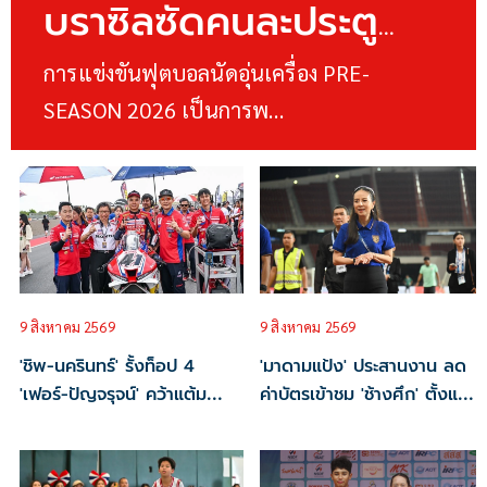
บราซิลซัดคนละประตู
'บุรีรัมย์' บุกเชือด
การแข่งขันฟุตบอลนัดอุ่นเครื่อง PRE-
SEASON 2026 เป็นการพ…
'ราชบุรี' เก็บชัยอุ่นเครื่อง
4 นัดรวด
9 สิงหาคม 2569
9 สิงหาคม 2569
'ชิพ-นครินทร์' รั้งท็อป 4
'มาดามแป้ง' ประสานงาน ลด
'เฟอร์-ปัญจรุจน์' คว้าแต้ม
ค่าบัตรเข้าชม 'ช้างศึก' ตั้งแต่
สำคัญ ศึก ARRC สนาม 4
รอบรองฯ บอลอาเซียน
เรซ 2