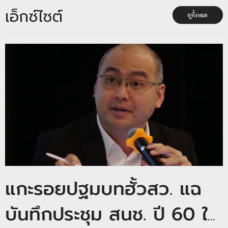
เอ็กซ์ไซต์
ดูทั้งหมด
แกะรอยปฐมบทฮั้วสว. แฉ
บันทึกประชุม สนช. ปี 60 ใช้