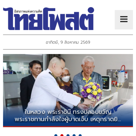
อาทิตย์, 9 สิงหาคม 2569
ในหลวง พระราชินี ทรงปลอบขวัญ
พระราชทานกำลังใจผู้บาดเจ็บ เหตุกราดยิง
รร.เทพศิรินทร์นนทบุรี