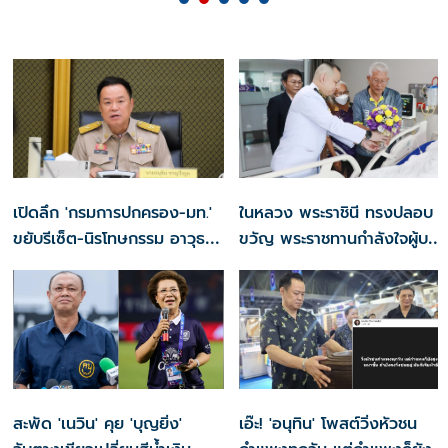
เปิดลึก 'กรมการปกครอง-มท.'
ในหลวง พระราชินี ทรงปลอบ
ขยับรีเซ็ต-นิรโทษกรรม อาวุธ
ขวัญ พระราชทานกำลังใจผู้บาด
ปืนทั่วประเทศ
เจ็บ เหตุกราดยิง
รร.เทพศิรินทร์นนทบุรี
สะพัด 'เนวิน' คุย 'บุญยิ่ง'
เอ๊ะ! 'อนุทิน' โพสต์วิ่งหัวชน