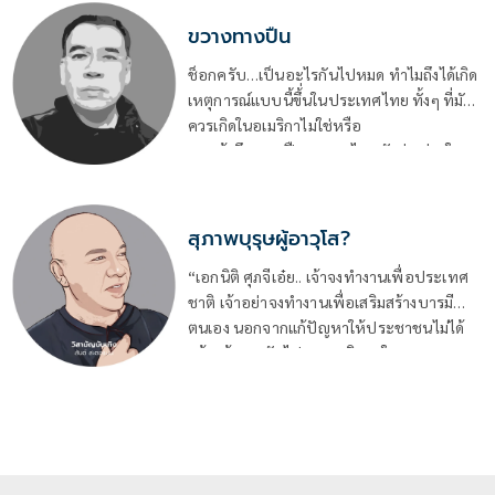
ขวางทางปืน
ช็อกครับ…เป็นอะไรกันไปหมด ทำไมถึงได้เกิด
เหตุการณ์แบบนี้ขึ้่นในประเทศไทย ทั้งๆ ที่มัน
ควรเกิดในอเมริกาไม่ใช่หรือ
การเข้าถึงอาวุธปืนของคนไทยมันช่างง่ายในทุก
ช่วงอายุของคน
ไม่ว่าเด็กหรือผูัใหญ่ เมื่อถึงคราวต้องการใช้ มัน
หาได้ไม่ยาก
สุภาพบุรุษผู้อาวุโส?
“เอกนิติ ศุภจีเอ๋ย.. เจ้าจงทำงานเพื่อประเทศ
ชาติ เจ้าอย่าจงทำงานเพื่อเสริมสร้างบารมี
ตนเอง นอกจากแก้ปัญหาให้ประชาชนไม่ได้
แล้ว เจ้าจงกลับไปดูการบริหารในกระทรวง
ของเจ้าทั้งสองท่าน