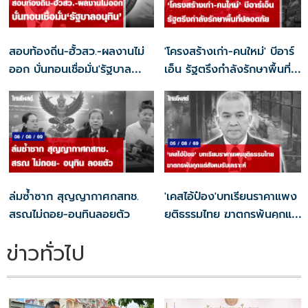
สอบท้องถิ่น-ฮั้วสว.-ผลงานไม่
'โครงสร้างเก่า-คนใหม่' บีอาร์
ออก บั่นทอนเชื่อมั่น'รัฐบาล
เอ็น รัฐตรึงกำลังรักษาพื้นที่
อนุทิน'
ปลอดภัย
ล่มซ้ำซาก สุญญากาศกสทช.
'เคสไอ้ป๋อง'บทเรียนราคาแพง
สรณไม่ถอย-อนุทินลอยตัว
ยุติธรรมไทย ฆาตกรพ้นคุกแต่
สังคมรับเคราะห์
ข่าวทั่วไป