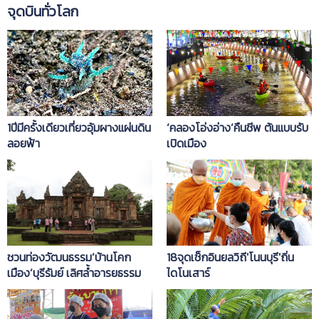
จุดบินทั่วโลก
1ปีมีครั้งเดียวเที่ยวอุ้มผางแผ่นดิน
‘คลองโอ่งอ่าง’คืนชีพ ต้นแบบรับ
ลอยฟ้า
เปิดเมือง
ชวนท่องวัฒนธรรม’บ้านโคก
18จุดเช็กอินยลวิถี'โนนบุรี'ถิ่น
เมือง’บุรีรัมย์ เลิศล้ำอารยธรรม
ไดโนเสาร์
ขอม