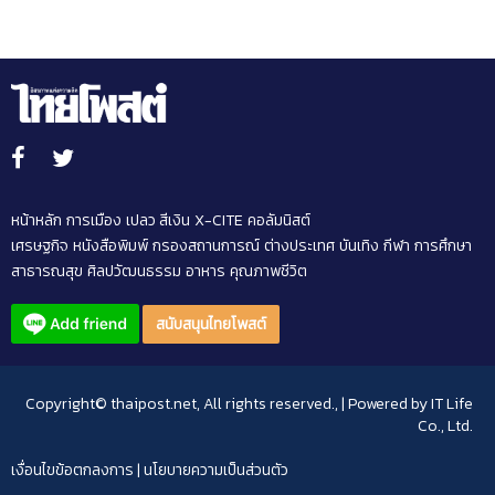
หน้าหลัก
การเมือง
เปลว สีเงิน
X-CITE
คอลัมนิสต์
เศรษฐกิจ
หนังสือพิมพ์
กรองสถานการณ์
ต่างประเทศ
บันเทิง
กีฬา
การศึกษา
สาธารณสุข
ศิลปวัฒนธรรม
อาหาร
คุณภาพชีวิต
สนับสนุนไทยโพสต์
Copyright© thaipost.net, All rights reserved., | Powered by
IT Life
Co., Ltd.
เงื่อนไขข้อตกลงการ
|
นโยบายความเป็นส่วนตัว