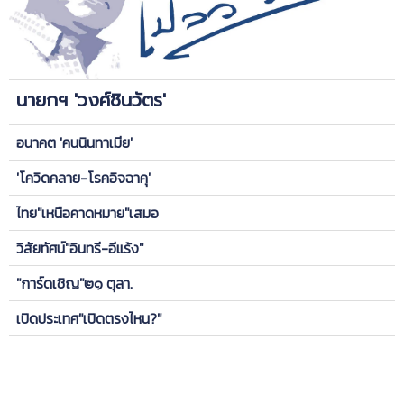
นายกฯ 'วงศ์ชินวัตร'
อนาคต 'คนนินทาเมีย'
'โควิดคลาย-โรคอิจฉาคุ'
ไทย"เหนือคาดหมาย"เสมอ
วิสัยทัศน์"อินทรี-อีแร้ง"
"การ์ดเชิญ"๒๑ ตุลา.
เปิดประเทศ"เปิดตรงไหน?"