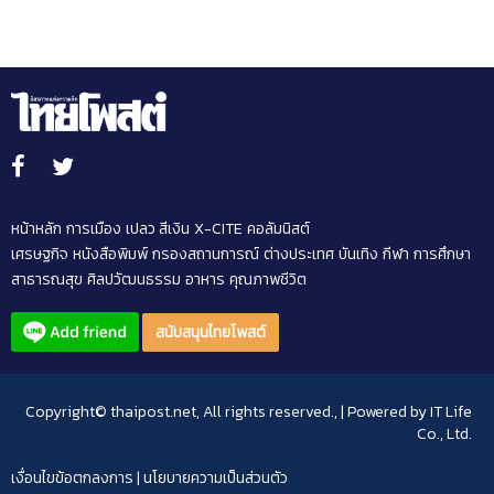
หน้าหลัก
การเมือง
เปลว สีเงิน
X-CITE
คอลัมนิสต์
เศรษฐกิจ
หนังสือพิมพ์
กรองสถานการณ์
ต่างประเทศ
บันเทิง
กีฬา
การศึกษา
สาธารณสุข
ศิลปวัฒนธรรม
อาหาร
คุณภาพชีวิต
สนับสนุนไทยโพสต์
Copyright© thaipost.net, All rights reserved., | Powered by
IT Life
Co., Ltd.
เงื่อนไขข้อตกลงการ
|
นโยบายความเป็นส่วนตัว