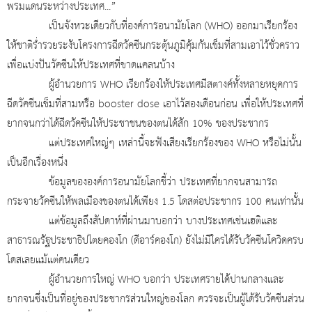
พรมแดนระหว่างประเทศ...”
เป็นจังหวะเดียวกับที่องค์การอนามัยโลก (
WHO) ออกมาเรียกร้อง
ให้ชาติร่ำรวยระงับโครงการฉีดวัคซีนกระตุ้นภูมิคุ้มกันเข็มที่สามเอาไว้ชั่วคราว
เพื่อแบ่งปันวัคซีนให้ประเทศที่ขาดแคลนบ้าง
ผู้อำนวยการ
WHO เรียกร้องให้ประเทศมีสตางค์ทั้งหลายหยุดการ
ฉีดวัคซีนเข็มที่สามหรือ booster dose เอาไว้สองเดือนก่อน เพื่อให้ประเทศที่
ยากจนกว่าได้ฉีดวัคซีนให้ประชาชนของตนได้สัก 10% ของประชากร
แต่ประเทศใหญ่ๆ เหล่านี้จะฟังเสียงเรียกร้องของ
WHO หรือไม่นั้น
เป็นอีกเรื่องหนึ่ง
ข้อมูลขององค์การอนามัยโลกชี้ว่า ประเทศที่ยากจนสามารถ
กระจายวัคซีนให้พลเมืองของตนได้เพียง 1.5 โดสต่อประชากร 100 คนเท่านั้น
แต่ข้อมูลถึงสัปดาห์ที่ผ่านมาบอกว่า บางประเทศเช่นเฮติและ
สาธารณรัฐประชาธิปไตยคองโก (ดีอาร์คองโก) ยังไม่มีใครได้รับวัคซีนโควิดครบ
โดสเลยแม้แต่คนเดียว
ผู้อำนวยการใหญ่
WHO บอกว่า ประเทศรายได้ปานกลางและ
ยากจนซึ่งเป็นที่อยู่ของประชากรส่วนใหญ่ของโลก ควรจะเป็นผู้ได้รับวัคซีนส่วน