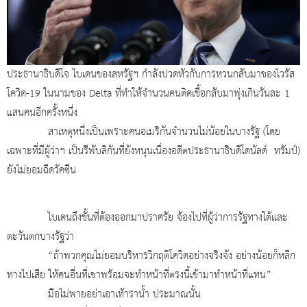
ประธานาธิบดีโจ ไบเดนของสหรัฐฯ กำลังปวดหัวกับการหวนกลับมาของไวรัส
โควิด-19 ในนามของ
Delta ที่ทำให้จำนวนคนติดเชื้อกลับมาพุ่งเกินวันละ 1
แสนคนอีกครั้งหนึ่ง
สาเหตุหนึ่งเป็นเพราะคนอเมริกันจำนวนไม่น้อยในบางรัฐ (โดย
เฉพาะที่มีผู้ว่าฯ เป็นรีพับลิกันที่ยังหนุนเนื่องอดีตประธานาธิบดีโดนัลด์ ทรัมป์)
ยังไม่ยอมฉีดวัคซีน
ไบเดนถึงขั้นที่ต้องออกมาปราศรัย จ้องไปที่ผู้ว่าการรัฐทางใต้และ
ตะวันตกบางรัฐว่า
“ถ้าพวกคุณไม่ยอมบริหารวิกฤติโควิดอย่างจริงจัง อย่างน้อยก็หลีก
ทางไปเสีย ให้คนอื่นที่เขาพร้อมจะทำหน้าที่ตรงนี้เข้ามาทำหน้าที่แทน”
มือไม่พายอย่าเอาเท้าราน้ำ ประมาณนั้น