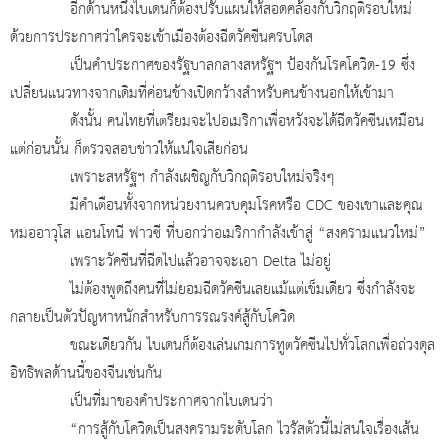
อีกด้านหนึ่งไบเดนก็ต้องปรับแผนให้สอดคล้องกับวิกฤติรอบใหม่
ด้วยการประกาศว่าใครจะเข้าเมืองต้องฉีดวัคซีนครบโดส
เป็นคำประกาศของรัฐบาลกลางสหรัฐฯ ป้องกันโรคโควิด-19 ซึ่ง
เปลี่ยนแนวทางจากเดิมที่ค่อนข้างเปิดกว้างสำหรับคนข้างนอกให้เข้ามา
ดังนั้น คนไทยที่เตรียมจะไปอเมริกาเพื่อหวังจะได้ฉีดวัคซีนเหมือน
แต่ก่อนนั้น ก็ตรวจสอบข่าวให้แน่ใจเสียก่อน
เพราะสหรัฐฯ กำลังเผชิญกับวิกฤติรอบใหม่จริงๆ
มีคำเตือนทั้งจากหน่วยงานควบคุมโรคหรือ
CDC ของเขาและคุณ
หมออาวุโส แอนโทนี ฟาวซี ที่บอกว่าอเมริกากำลังเข้าสู่ “สงครามแนวใหม่”
เพราะวัคซีนที่ฉีดไปแล้วอาจจะเอา
Delta ไม่อยู่
ไม่ต้องพูดถึงคนที่ไม่ยอมฉีดวัคซีนเลยแม้แต่เข็มเดียว ซึ่งกำลังจะ
กลายเป็นตัวปัญหาหนักสำหรับการรณรงค์สู้กับโควิด
ขณะเดียวกัน ไบเดนก็ต้องเล่นเกมการทูตวัคซีนไปทั่วโลกเพื่อถ่วงดุล
อิทธิพลด้านนี้ของจีนเช่นกัน
เป็นที่มาของคำประกาศจากไบเดนว่า
“การสู้กับโควิดเป็นสงครามระดับโลก ไวรัสตัวนี้ไม่สนใจเรื่องเส้น