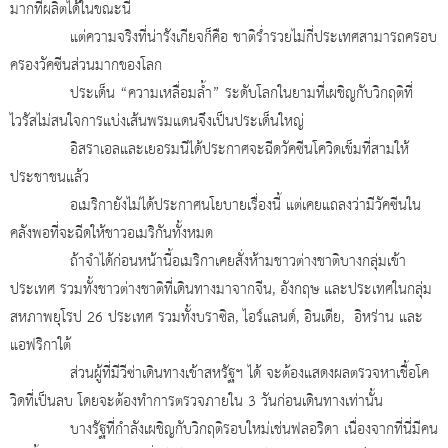
มากที่ผลิตได้ในขณะนี้
แต่ความจริงที่น่ารังเกียจก็คือ ชาติร่ำรวยไม่กี่ประเทศสามารถครอบ
ครองวัคซีนส่วนมากของโลก
ประเด็น “ความเหลื่อมล้ำ” ระดับโลกในยามที่เผชิญกับวิกฤติที่
ไวรัสไม่สนใจการแบ่งเส้นพรมแดนจึงเป็นประเด็นใหญ่
อิสราเอลและเยอรมนีได้ประกาศจะฉีดวัคซีนโควิดเข็มที่สามให้
ประชาชนแล้ว
อเมริกายังไม่ได้ประกาศนโยบายเรื่องนี้ แต่เคยแถลงว่ามีวัคซีนใน
คลังพอที่จะฉีดให้ชาวอเมริกันทั้งหมด
ถ้าจำได้ก่อนหน้านี้อเมริกาเคยสั่งห้ามชาวต่างชาติบางกลุ่มเข้า
ประเทศ รวมทั้งชาวต่างชาติที่เดินทางมาจากจีน
, อังกฤษ และประเทศในกลุ่ม
สหภาพยุโรป 26 ประเทศ รวมทั้งบราซิล, ไอร์แลนด์, อินเดีย, อิหร่าน และ
แอฟริกาใต้
ส่วนผู้ที่มีวีซ่าเดินทางเข้าสหรัฐฯ ได้ จะต้องแสดงผลตรวจหาเชื้อโค
วิดที่เป็นลบ โดยจะต้องทำการตรวจภายใน 3 วันก่อนเดินทางเท่านั้น
บางรัฐที่กำลังเผชิญกับวิกฤติรอบใหม่เช่นฟลอริดา เนื่องจากที่นี่มีคน