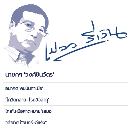
นายกฯ 'วงศ์ชินวัตร'
อนาคต 'คนนินทาเมีย'
'โควิดคลาย-โรคอิจฉาคุ'
ไทย"เหนือคาดหมาย"เสมอ
วิสัยทัศน์"อินทรี-อีแร้ง"