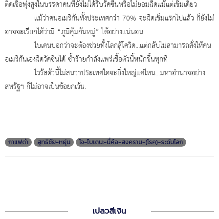
ติดเชื้อพุ่งสูงในบรรดาคนที่ยังไม่ได้รับวัคซีนหรือไม่ยอมฉีดแม้แต่เข็มเดียว
แม้ว่าคนอเมริกันทั้งประเทศกว่า 70% จะฉีดเข็มแรกไปแล้ว ก็ยังไม่
อาจจะเรียกได้ว่ามี “ภูมิคุ้มกันหมู่” ได้อย่างแน่นอน
ไบเดนบอกว่าจะต้องช่วยทั้งโลกสู้โควิด...แต่กลับไม่สามารถสั่งให้คน
อเมริกันเองฉีดวัคซีนได้ ซ้ำร้ายกำลังแพร่เชื้อตัวนี้หนักขึ้นทุกที
ไวรัสตัวนี้ไม่สนว่าประเทศใดจะยิ่งใหญ่แค่ไหน...มหาอำนาจอย่าง
สหรัฐฯ ก็ไม่อาจเป็นข้อยกเว้น.
กาแฟดำ
สุทธิชัย-หยุ่น
โจ-ไบเดน:-นี่คือ-สงคราม-(โรค)-ระดับโลก
เปลวสีเงิน